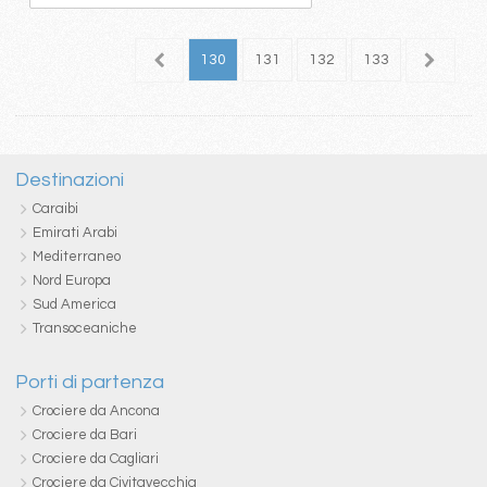
26
127
128
129
130
131
132
133
134
1
Destinazioni
Caraibi
Emirati Arabi
Mediterraneo
Nord Europa
Sud America
Transoceaniche
Porti di partenza
Crociere da Ancona
Crociere da Bari
Crociere da Cagliari
Crociere da Civitavecchia