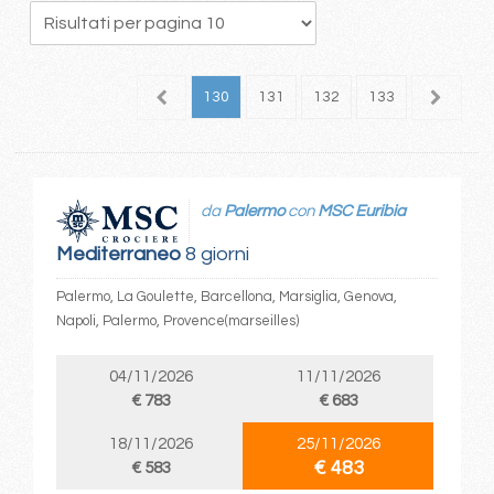
26
127
128
129
130
131
132
133
134
1
da
Palermo
con
MSC Euribia
Mediterraneo
8 giorni
Palermo, La Goulette, Barcellona, Marsiglia, Genova,
Napoli, Palermo, Provence(marseilles)
04/11/2026
11/11/2026
€ 783
€ 683
18/11/2026
25/11/2026
€ 483
€ 583