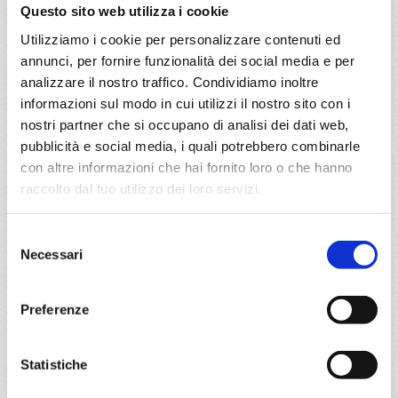
Questo sito web utilizza i cookie
a partire da
Utilizziamo i cookie per personalizzare contenuti ed
€ 483
annunci, per fornire funzionalità dei social media e per
analizzare il nostro traffico. Condividiamo inoltre
DETTAGLI
informazioni sul modo in cui utilizzi il nostro sito con i
nostri partner che si occupano di analisi dei dati web,
pubblicità e social media, i quali potrebbero combinarle
con altre informazioni che hai fornito loro o che hanno
da
Napoli
con
MSC Euribia
raccolto dal tuo utilizzo dei loro servizi.
Mediterraneo
8 giorni
Selezione
Napoli, Palermo, La Goulette, Barcellona, Marsiglia,
Necessari
del
Genova, Napoli, Provence(marseilles)
consenso
03/11/2026
10/11/2026
Preferenze
€ 783
€ 783
17/11/2026
24/11/2026
Statistiche
€ 583
€ 683