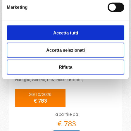
a partire da
Marketing
€ 583
DETTAGLI
Accetta tutti
Accetta selezionati
da
Genova
con
MSC Euribia
Mediterraneo
8 giorni
Rifiuta
Genova, Napoli, Palermo, La Goulette, Barcellona,
Marsiglia, Genova, Provence(marseilles)
26/10/2026
€ 783
a partire da
€ 783