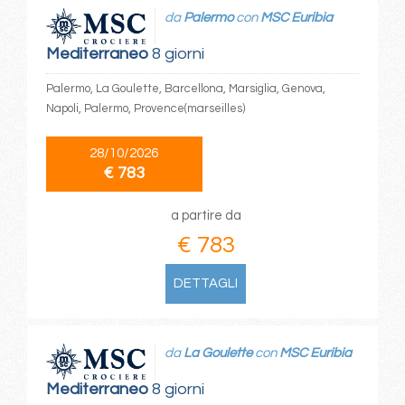
da
Palermo
con
MSC Euribia
Mediterraneo
8 giorni
Palermo, La Goulette, Barcellona, Marsiglia, Genova,
Napoli, Palermo, Provence(marseilles)
28/10/2026
€ 783
a partire da
€ 783
DETTAGLI
da
La Goulette
con
MSC Euribia
Mediterraneo
8 giorni