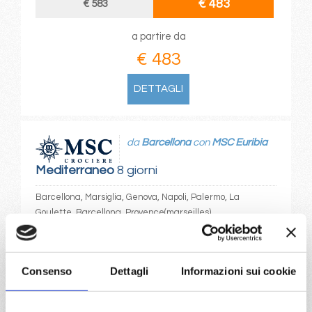
€ 483
€ 583
a partire da
€ 483
DETTAGLI
da
Barcellona
con
MSC Euribia
Mediterraneo
8 giorni
Barcellona, Marsiglia, Genova, Napoli, Palermo, La
Goulette, Barcellona, Provence(marseilles)
07/11/2026
14/11/2026
€ 783
€ 683
Consenso
Dettagli
Informazioni sui cookie
21/11/2026
28/11/2026
€ 483
€ 583