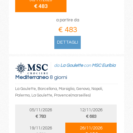
€ 483
a partire da
€ 483
DETTAGLI
da
La Goulette
con
MSC Euribia
Mediterraneo
8 giorni
La Goulette, Barcellona, Marsiglia, Genova, Napoli,
Palermo, La Goulette, Provence(marseilles)
05/11/2026
12/11/2026
€ 783
€ 683
19/11/2026
26/11/2026