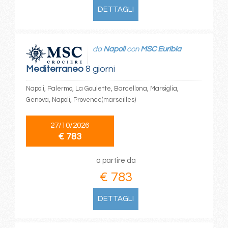
DETTAGLI
da
Napoli
con
MSC Euribia
Mediterraneo
8 giorni
Napoli, Palermo, La Goulette, Barcellona, Marsiglia,
Genova, Napoli, Provence(marseilles)
27/10/2026
€ 783
a partire da
€ 783
DETTAGLI