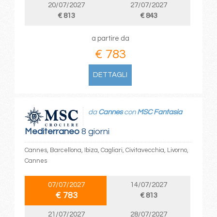
20/07/2027
27/07/2027
€ 813
€ 843
a partire da
€ 783
DETTAGLI
da
Cannes
con
MSC Fantasia
Mediterraneo
8 giorni
Cannes, Barcellona, Ibiza, Cagliari, Civitavecchia, Livorno,
Cannes
07/07/2027
14/07/2027
€ 783
€ 813
21/07/2027
28/07/2027