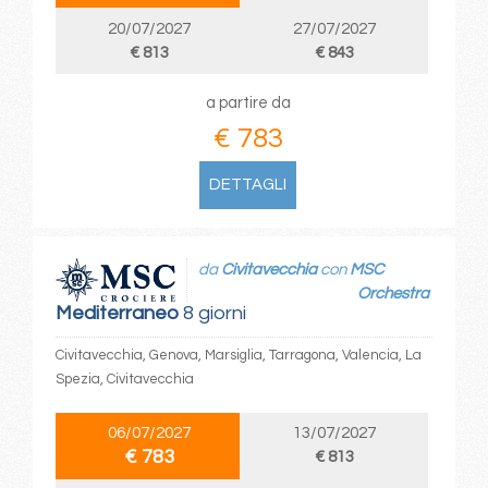
20/07/2027
27/07/2027
€ 813
€ 843
a partire da
€ 783
DETTAGLI
da
Civitavecchia
con
MSC
Orchestra
Mediterraneo
8 giorni
Civitavecchia, Genova, Marsiglia, Tarragona, Valencia, La
Spezia, Civitavecchia
06/07/2027
13/07/2027
€ 783
€ 813