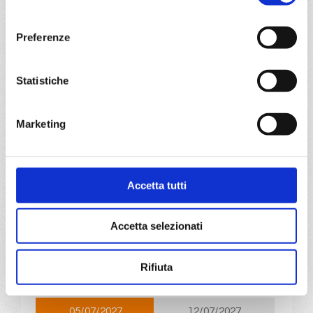
04/07/2027
11/07/2027
consenso
€ 783
€ 813
Preferenze
18/07/2027
25/07/2027
€ 813
€ 843
Statistiche
a partire da
€ 783
Marketing
DETTAGLI
Accetta tutti
da
Civitavecchia
con
MSC
Fantasia
Accetta selezionati
Mediterraneo
8 giorni
Civitavecchia, Livorno, Cannes, Barcellona, Ibiza, Cagliari,
Rifiuta
Civitavecchia
05/07/2027
12/07/2027