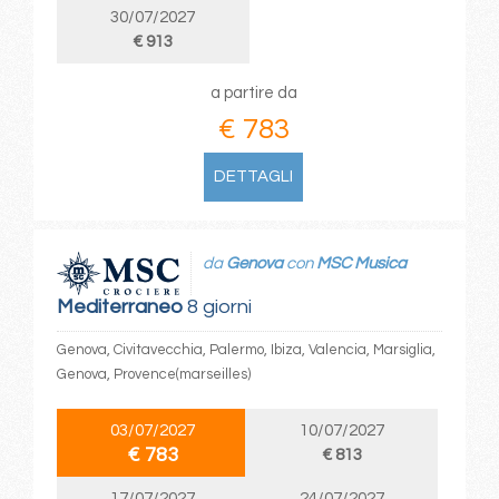
30/07/2027
€ 913
a partire da
€ 783
DETTAGLI
da
Genova
con
MSC Musica
Mediterraneo
8 giorni
Genova, Civitavecchia, Palermo, Ibiza, Valencia, Marsiglia,
Genova, Provence(marseilles)
03/07/2027
10/07/2027
€ 783
€ 813
17/07/2027
24/07/2027