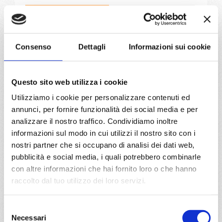
04/07/2027
11/07/2027
€ 783
€ 813
18/07/2027
25/07/2027
Consenso
Dettagli
Informazioni sui cookie
€ 813
€ 843
a partire da
Questo sito web utilizza i cookie
€ 783
Utilizziamo i cookie per personalizzare contenuti ed
annunci, per fornire funzionalità dei social media e per
DETTAGLI
analizzare il nostro traffico. Condividiamo inoltre
informazioni sul modo in cui utilizzi il nostro sito con i
nostri partner che si occupano di analisi dei dati web,
da
Civitavecchia
con
MSC
pubblicità e social media, i quali potrebbero combinarle
Musica
con altre informazioni che hai fornito loro o che hanno
Mediterraneo
8 giorni
raccolto dal tuo utilizzo dei loro servizi.
Civitavecchia, Palermo, Ibiza, Valencia, Marsiglia, Genova,
Civitavecchia, Provence(marseilles)
Selezione
Necessari
del