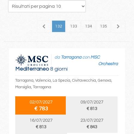
28
129
130
131
132
133
134
135
136
1
da
Tarragona
con
MSC
Orchestra
Mediterraneo
8 giorni
Tarragona, Valencia, La Spezia, Civitavecchia, Genova,
Marsiglia, Tarragona
02/07/2027
09/07/2027
€ 783
€ 813
16/07/2027
23/07/2027
€ 813
€ 843