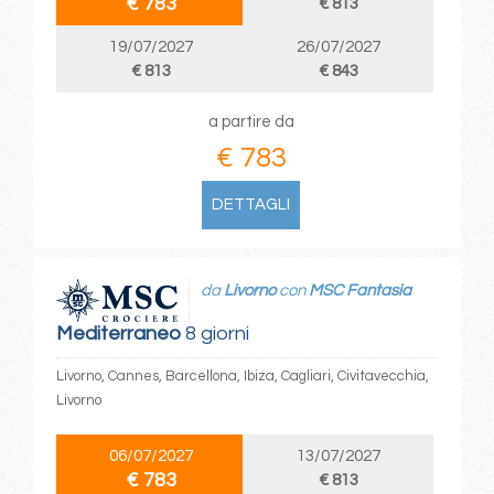
€ 783
€ 813
19/07/2027
26/07/2027
€ 813
€ 843
a partire da
€ 783
DETTAGLI
da
Livorno
con
MSC Fantasia
Mediterraneo
8 giorni
Livorno, Cannes, Barcellona, Ibiza, Cagliari, Civitavecchia,
Livorno
06/07/2027
13/07/2027
€ 783
€ 813