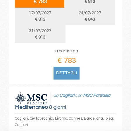
€ 783
€ 813
17/07/2027
24/07/2027
€ 813
€ 843
31/07/2027
€ 913
a partire da
€ 783
DETTAGLI
da
Cagliari
con
MSC Fantasia
Mediterraneo
8 giorni
Cagliari, Civitavecchia, Livorno, Cannes, Barcellona, Ibiza,
Cagliari