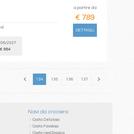
a partire da
€ 789
es)
DETTAGLI
/06/2027
€ 884
132
133
134
135
136
137
138
139
140
Navi da crociera
Costa Deliziosa
Costa Favolosa
Costa neoClassica