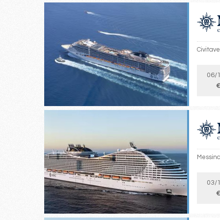
Civitav
06/
€
Messina
03/
€