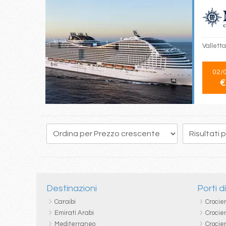
Valletta
02/
€
114
115
116
117
118
119
120
121
122
Destinazioni
Porti d
Caraibi
Crocie
Emirati Arabi
Crocie
Mediterraneo
Crocier