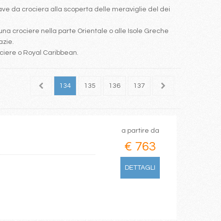
e da crociera alla scoperta delle meraviglie del dei
una crociere nella parte Orientale o alle Isole Greche
azie.
ociere o Royal Caribbean.
132
133
134
135
136
137
138
139
140
a partire da
€ 763
DETTAGLI