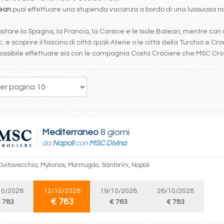
bean
puoi effettuare una stupenda vacanza a bordo di una lussuosa nav
tare la Spagna, la Francia, la Corsice e le Isole Baleari, mentre con 
. e scoprire il fascino di città quali Atene o le città della Turchia e Cro
è possibile effettuare sia con le compagnia Costa Crociere che MSC Cr
123
124
125
126
127
128
129
130
131
Mediterraneo
8 giorni
da
Napoli
con
MSC Divina
Civitavecchia, Mykonos, Mormugao, Santorini, Napoli
10/2028
12/10/2028
19/10/2028
26/10/2028
€ 763
 783
€ 763
€ 783