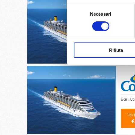
Selezione
Necessari
del
consenso
Trieste,
14/
Rifiuta
€
Bari, Co
15/
€