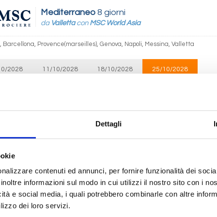
Mediterraneo
8 giorni
da
Valletta
con
MSC World Asia
, Barcellona, Provence(marseilles), Genova, Napoli, Messina, Valletta
10/2028
11/10/2028
18/10/2028
25/10/2028
€ 779
 784
€ 784
€ 784
Mediterraneo
8 giorni
Dettagli
da
Valletta
con
MSC Seashore
, Barcellona, Provence(marseilles), Genova, Napoli, Palermo, Valletta
ookie
nalizzare contenuti ed annunci, per fornire funzionalità dei socia
10/2028
13/10/2028
20/10/2028
inoltre informazioni sul modo in cui utilizzi il nostro sito con i n
 783
€ 783
€ 783
icità e social media, i quali potrebbero combinarle con altre inform
lizzo dei loro servizi.