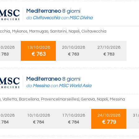
Mediterraneo
8 giorni
da
Civitavecchia
con
MSC Divina
ecchia, Mykonos, Mormugao, Santorini, Napoli, Civitavecchia
10/2028
13/10/2028
20/10/2028
27/10/2028
€ 763
 783
€ 763
€ 783
Mediterraneo
8 giorni
da
Messina
con
MSC World Asia
, Valletta, Barcellona, Provence(marseilles), Genova, Napoli, Messina
10/2028
10/10/2028
17/10/2028
24/10/2028
31
€ 779
 784
€ 784
€ 784