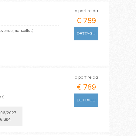
a partire da
€ 789
rovence(marseilles)
DETTAGLI
a partire da
€ 789
es)
DETTAGLI
/06/2027
€ 884