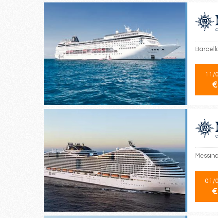
Barcello
11/
€
Messina,
01/
€