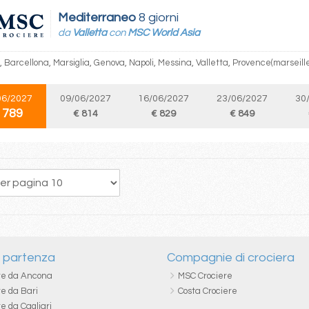
Mediterraneo
8 giorni
da
Valletta
con
MSC World Asia
, Barcellona, Marsiglia, Genova, Napoli, Messina, Valletta, Provence(marseill
06/2027
09/06/2027
16/06/2027
23/06/2027
30
 789
€ 814
€ 829
€ 849
123
124
125
126
127
128
129
130
131
i partenza
Compagnie di crociera
re da Ancona
MSC Crociere
re da Bari
Costa Crociere
e da Cagliari