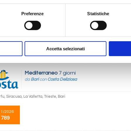
Mediterraneo
7 giorni
da
Trieste
con
Costa Deliziosa
Preferenze
Statistiche
 Bari, Corfu, Siracusa, La Valletta, Trieste
11/2026
Accetta selezionati
 789
Mediterraneo
7 giorni
da
Bari
con
Costa Deliziosa
rfu, Siracusa, La Valletta, Trieste, Bari
11/2026
 789