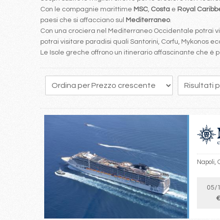
Con le compagnie marittime
MSC
,
Costa
e
Royal Carib
paesi che si affacciano sul
Mediterraneo
.
Con una crociera nel Mediterraneo Occidentale potrai visi
potrai visitare paradisi quali Santorini, Corfu, Mykonos ecc
Le Isole greche offrono un itinerario affascinante che 
114
115
116
117
118
119
120
121
122
Napoli, 
05/
€