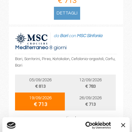
€ 713
DETTAGLI
da
Bari
con
MSC Sinfonia
Mediterraneo
8 giorni
Bari, Santorini, Pireo, Katakolon, Cefalonia-argostoli, Corfu,
Bari
05/09/2026
12/09/2026
€ 813
€ 783
19/09/2026
26/09/2026
€ 713
€ 713
a partire da
€ 713