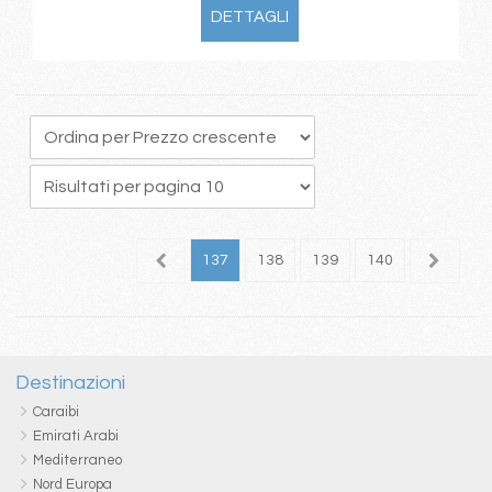
DETTAGLI
33
134
135
136
137
138
139
140
141
1
Destinazioni
Caraibi
Emirati Arabi
Mediterraneo
Nord Europa