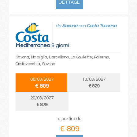
DETTAGLI
da
Savona
con
Costa Toscana
Mediterraneo
8 giorni
Savona, Marsiglia, Barcellona, La Goulette, Palermo,
Civitavecchia, Savona
06/03/2027
13/03/2027
€ 809
€ 829
20/03/2027
€ 879
a partire da
€ 809