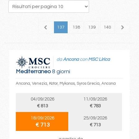
33
134
135
136
137
138
139
140
141
1
da
Ancona
con
MSC Lirica
Mediterraneo
8 giorni
Ancona, Venezia, Kotor, Mykonos, Syros Grecia, Ancona
04/09/2026
11/09/2026
€ 813
€ 783
18/09/2026
25/09/2026
€ 713
€ 713