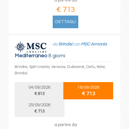
a partire da
€ 713
DETTAGLI
da
Brindisi
con
MSC Armonia
Mediterraneo
8 giorni
Brindisi, Split croatia, Venezia, Dubrovnik, Corfu, Kotor,
Brindisi
04/09/2026
18/09/2026
€ 713
€ 813
25/09/2026
€ 713
a partire da