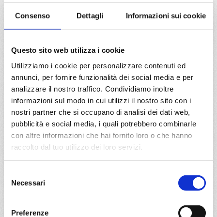
DETTAGLI
Consenso
Dettagli
Informazioni sui cookie
Questo sito web utilizza i cookie
da
Venezia
con
MSC Lirica
Utilizziamo i cookie per personalizzare contenuti ed
Mediterraneo
8 giorni
annunci, per fornire funzionalità dei social media e per
analizzare il nostro traffico. Condividiamo inoltre
Venezia, Kotor, Mykonos, Syros Grecia, Ancona, Venezia
informazioni sul modo in cui utilizzi il nostro sito con i
nostri partner che si occupano di analisi dei dati web,
05/09/2026
12/09/2026
pubblicità e social media, i quali potrebbero combinarle
€ 813
€ 783
con altre informazioni che hai fornito loro o che hanno
19/09/2026
26/09/2026
raccolto dal tuo utilizzo dei loro servizi.
€ 713
€ 713
Selezione
a partire da
Necessari
del
€ 713
consenso
Preferenze
DETTAGLI