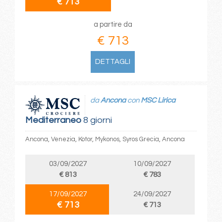
€ 713
a partire da
€ 713
DETTAGLI
da
Ancona
con
MSC Lirica
Mediterraneo
8 giorni
Ancona, Venezia, Kotor, Mykonos, Syros Grecia, Ancona
03/09/2027
10/09/2027
€ 813
€ 783
17/09/2027
24/09/2027
€ 713
€ 713