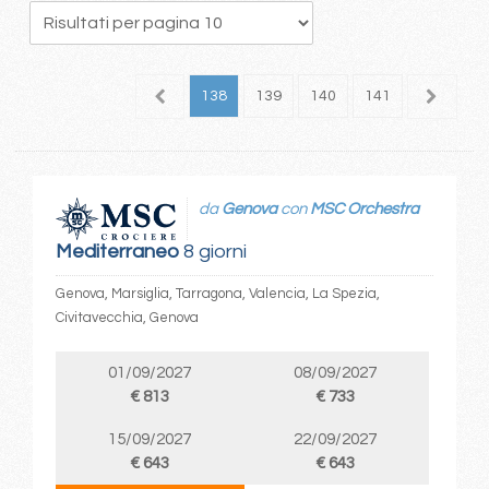
34
135
136
137
138
139
140
141
142
1
da
Genova
con
MSC Orchestra
Mediterraneo
8 giorni
Genova, Marsiglia, Tarragona, Valencia, La Spezia,
Civitavecchia, Genova
01/09/2027
08/09/2027
€ 813
€ 733
15/09/2027
22/09/2027
€ 643
€ 643