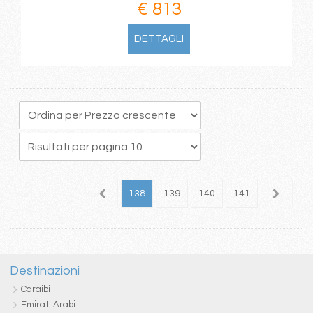
€ 813
DETTAGLI
34
135
136
137
138
139
140
141
142
1
Destinazioni
Caraibi
Emirati Arabi