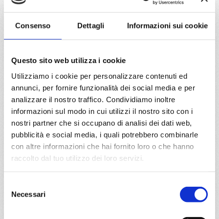
18/09/2027
25/09/2027
€ 643
€ 643
Consenso
Dettagli
Informazioni sui cookie
a partire da
Questo sito web utilizza i cookie
€ 643
Utilizziamo i cookie per personalizzare contenuti ed
DETTAGLI
annunci, per fornire funzionalità dei social media e per
analizzare il nostro traffico. Condividiamo inoltre
informazioni sul modo in cui utilizzi il nostro sito con i
nostri partner che si occupano di analisi dei dati web,
da
Valencia
con
MSC Orchestra
pubblicità e social media, i quali potrebbero combinarle
Mediterraneo
8 giorni
con altre informazioni che hai fornito loro o che hanno
raccolto dal tuo utilizzo dei loro servizi.
Valencia, La Spezia, Civitavecchia, Genova, Marsiglia,
Tarragona, Valencia
Selezione
Necessari
04/09/2027
11/09/2027
del
€ 813
€ 733
consenso