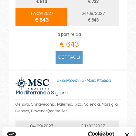
€ 813
€ 733
17/09/2027
24/09/2027
€ 643
€ 643
a partire da
€ 643
DETTAGLI
da
Genova
con
MSC Musica
Mediterraneo
8 giorni
Genova, Civitavecchia, Palermo, Ibiza, Valencia, Marsiglia,
Genova, Provence(marseilles)
04/09/2027
11/09/2027
€ 813
€ 733