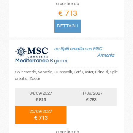
a partire da
€ 713
DETTAGLI
da
Split croatia
con
MSC
Armonia
Mediterraneo
8 giorni
Split croatia, Venezia, Dubrovnik, Corfu, Kotor, Brindisi, Split
croatia, Zadar
04/09/2027
11/09/2027
€ 813
€ 783
25/09/2027
€ 713
a partire da