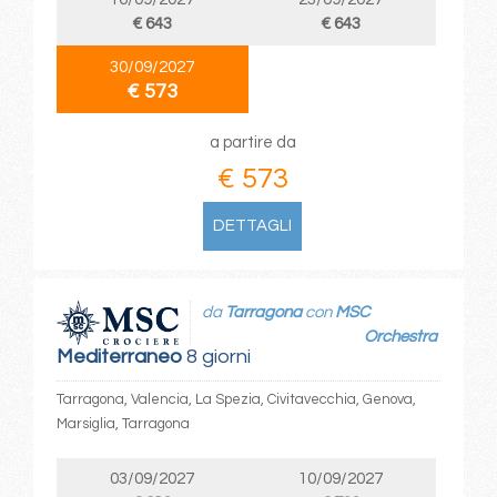
€ 643
€ 643
30/09/2027
€ 573
a partire da
€ 573
DETTAGLI
da
Tarragona
con
MSC
Orchestra
Mediterraneo
8 giorni
Tarragona, Valencia, La Spezia, Civitavecchia, Genova,
Marsiglia, Tarragona
03/09/2027
10/09/2027