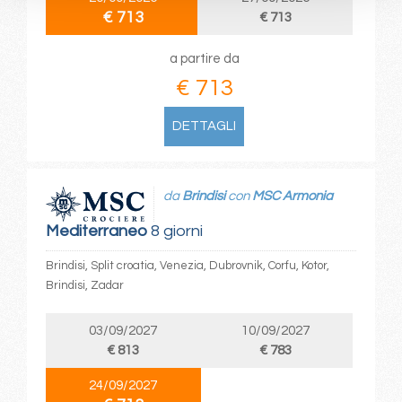
€ 713
€ 713
a partire da
€ 713
DETTAGLI
da
Brindisi
con
MSC Armonia
Mediterraneo
8 giorni
Brindisi, Split croatia, Venezia, Dubrovnik, Corfu, Kotor,
Brindisi, Zadar
03/09/2027
10/09/2027
€ 813
€ 783
24/09/2027