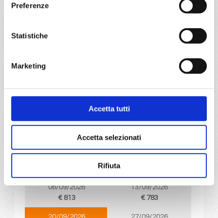
Preferenze
18/09/2027
25/09/2027
€ 643
€ 643
Statistiche
a partire da
€ 643
Marketing
DETTAGLI
Accetta tutti
da
Venezia
con
MSC Armonia
Mediterraneo
8 giorni
Accetta selezionati
Venezia, Dubrovnik, Corfu, Kotor, Brindisi, Split croatia,
Venezia
Rifiuta
06/09/2026
13/09/2026
€ 813
€ 783
20/09/2026
27/09/2026