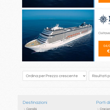
Civitave
04/
€
1
2
Destinazioni
Porti d
Caraibi
Crocie