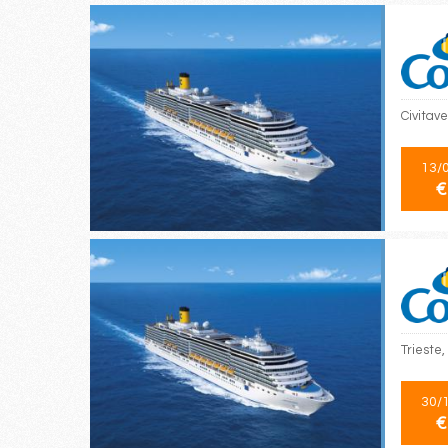
Civitave
13/
€
Trieste,
30/
€