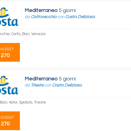
Mediterraneo
5 giorni
da
Civitavecchia
con
Costa Deliziosa
cchia, Corfù, Bari, Venezia
04/2027
 270
Mediterraneo
5 giorni
da
Trieste
con
Costa Deliziosa
 Bari, Kotor, Spalato, Trieste
10/2027
 270