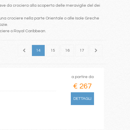
e da crociera alla scoperta delle meraviglie del dei
una crociere nella parte Orientale o alle Isole Greche
azie.
ociere o Royal Caribbean.
12
13
14
15
16
17
18
19
20
a partire da
€ 267
DETTAGLI