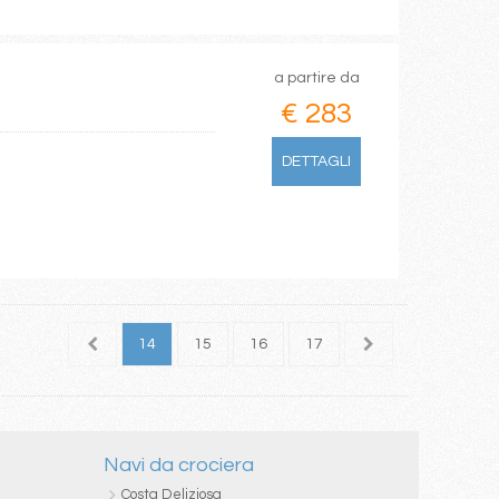
a partire da
€ 283
DETTAGLI
12
13
14
15
16
17
18
19
20
Navi da crociera
Costa Deliziosa