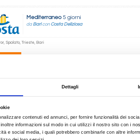
Mediterraneo
5 giorni
da
Bari
con
Costa Deliziosa
tor, Spalato, Trieste, Bari
10/2027
 270
Dettagli
Mediterraneo
8 giorni
da
Savona
con
Costa Toscana
ookie
 Marsiglia, Barcellona, Palma, Palermo, Civitavecchia, Savona
nalizzare contenuti ed annunci, per fornire funzionalità dei socia
inoltre informazioni sul modo in cui utilizzi il nostro sito con i n
icità e social media, i quali potrebbero combinarle con altre inform
11/2026
 280
lizzo dei loro servizi.