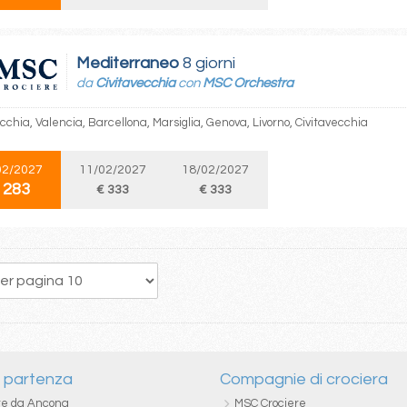
Mediterraneo
8 giorni
da
Civitavecchia
con
MSC Orchestra
cchia, Valencia, Barcellona, Marsiglia, Genova, Livorno, Civitavecchia
02/2027
11/02/2027
18/02/2027
 283
€ 333
€ 333
3
4
5
6
7
8
9
10
11
i partenza
Compagnie di crociera
re da Ancona
MSC Crociere