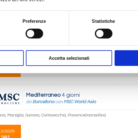
Preferenze
Statistiche
Mediterraneo
5 giorni
da
Savona
con
Costa Favolosa
 Barcellona, Marsiglia, Savona
Accetta selezionati
04/2027
08/04/2027
12/04/2027
16/04/2027
20
 280
€ 280
€ 295
€ 295
Mediterraneo
4 giorni
da
Barcellona
con
MSC World Asia
ona, Marsiglia, Genova, Civitavecchia, Provence(marseilles)
12/2026
 281