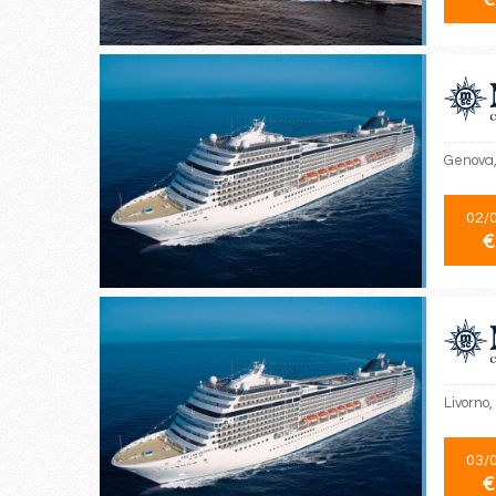
Genova, 
02/
€
Livorno,
03/
€