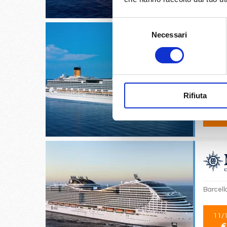
Selezione
Necessari
del
consenso
Savona,
Rifiuta
04/
€
Barcell
11/
€