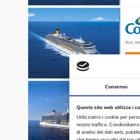
Bari, Ko
31/
€
Consenso
Questo sito web utilizza i c
Savona,
Utilizziamo i cookie per perso
nostro traffico. Condividiamo 
di analisi dei dati web, pubbl
28/
€
che hanno raccolto dal tuo uti