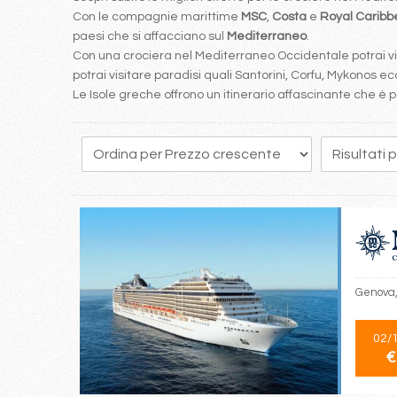
Con le compagnie marittime
MSC
,
Costa
e
Royal Carib
paesi che si affacciano sul
Mediterraneo
.
Con una crociera nel Mediterraneo Occidentale potrai visi
potrai visitare paradisi quali Santorini, Corfu, Mykonos ecc
Le Isole greche offrono un itinerario affascinante che 
1
2
Genova,
02/
€