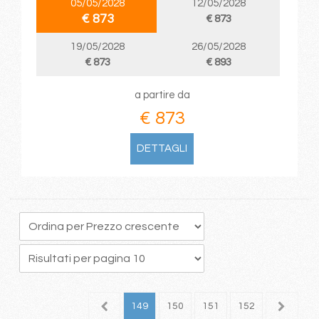
05/05/2028
12/05/2028
€ 873
€ 873
19/05/2028
26/05/2028
€ 873
€ 893
a partire da
€ 873
DETTAGLI
45
146
147
148
149
150
151
152
153
1