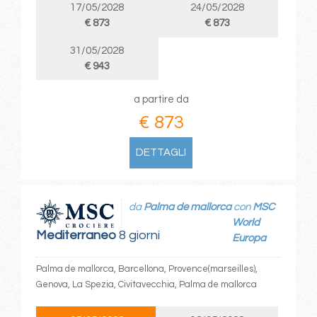
17/05/2028
24/05/2028
€ 873
€ 873
31/05/2028
€ 943
a partire da
€ 873
DETTAGLI
da
Palma de mallorca
con
MSC
World
Mediterraneo
8 giorni
Europa
Palma de mallorca, Barcellona, Provence(marseilles),
Genova, La Spezia, Civitavecchia, Palma de mallorca