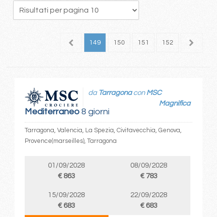
45
146
147
148
149
150
151
152
153
1
da
Tarragona
con
MSC
Magnifica
Mediterraneo
8 giorni
Tarragona, Valencia, La Spezia, Civitavecchia, Genova,
Provence(marseilles), Tarragona
01/09/2028
08/09/2028
€ 863
€ 783
15/09/2028
22/09/2028
€ 683
€ 683