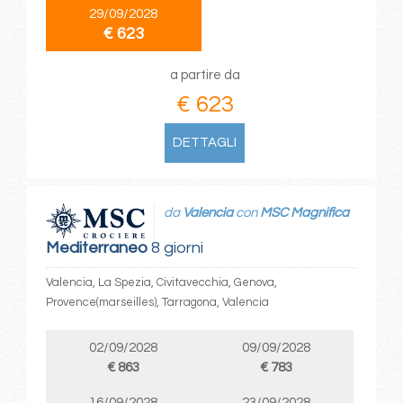
29/09/2028
€ 623
a partire da
€ 623
DETTAGLI
da
Valencia
con
MSC Magnifica
Mediterraneo
8 giorni
Valencia, La Spezia, Civitavecchia, Genova,
Provence(marseilles), Tarragona, Valencia
02/09/2028
09/09/2028
€ 863
€ 783
16/09/2028
23/09/2028