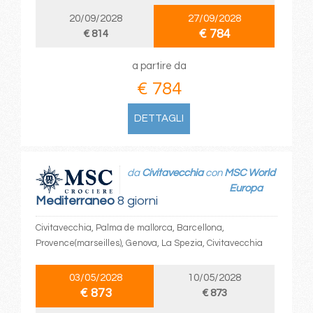
20/09/2028
27/09/2028
€ 784
€ 814
a partire da
€ 784
DETTAGLI
da
Civitavecchia
con
MSC World
Europa
Mediterraneo
8 giorni
Civitavecchia, Palma de mallorca, Barcellona,
Provence(marseilles), Genova, La Spezia, Civitavecchia
03/05/2028
10/05/2028
€ 873
€ 873