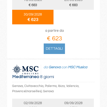
€ 683
€ 683
30/09/2028
€ 623
a partire da
€ 623
DETTAGLI
da
Genova
con
MSC Musica
Mediterraneo
8 giorni
Genova, Civitavecchia, Palermo, Ibiza, Valencia,
Provence(marseilles), Genova
02/09/2028
09/09/2028