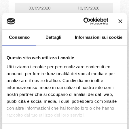
03/09/2028
10/09/2028
€ 863
€ 783
17/09/2028
24/09/2028
€ 683
€ 683
Consenso
Dettagli
Informazioni sui cookie
a partire da
€ 683
Questo sito web utilizza i cookie
Utilizziamo i cookie per personalizzare contenuti ed
DETTAGLI
annunci, per fornire funzionalità dei social media e per
analizzare il nostro traffico. Condividiamo inoltre
informazioni sul modo in cui utilizzi il nostro sito con i
da
Palermo
con
MSC Musica
nostri partner che si occupano di analisi dei dati web,
Mediterraneo
8 giorni
pubblicità e social media, i quali potrebbero combinarle
con altre informazioni che hai fornito loro o che hanno
Palermo, Ibiza, Valencia, Provence(marseilles), Genova,
raccolto dal tuo utilizzo dei loro servizi.
Civitavecchia, Palermo