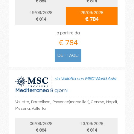
€ 864
€ 814
19/09/2028
26/09/2028
€ 784
€ 814
a partire da
€ 784
DETTAGLI
da
Valletta
con
MSC World Asia
Mediterraneo
8 giorni
Valletta, Barcellona, Provence(marseilles), Genova, Napoli,
Messina, Valletta
06/09/2028
13/09/2028
€ 864
€ 814