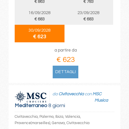
€ 863
€ 783
16/09/2028
23/09/2028
€ 683
€ 683
30/09/2028
€ 623
a partire da
€ 623
DETTAGLI
da
Civitavecchia
con
MSC
Musica
Mediterraneo
8 giorni
Civitavecchia, Palermo, Ibiza, Valencia,
Provence(marseilles), Genova, Civitavecchia