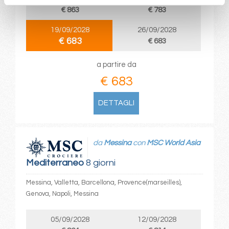
€ 863
€ 783
19/09/2028
26/09/2028
€ 683
€ 683
a partire da
€ 683
DETTAGLI
da
Messina
con
MSC World Asia
Mediterraneo
8 giorni
Messina, Valletta, Barcellona, Provence(marseilles),
Genova, Napoli, Messina
05/09/2028
12/09/2028