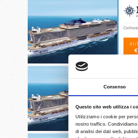
Civitav
01/
€
Consenso
Palma d
Questo sito web utilizza i c
03/
Utilizziamo i cookie per perso
€
nostro traffico. Condividiamo 
di analisi dei dati web, pubbl