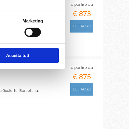
a partire da
€ 873
Marketing
rca, Barcellona
DETTAGLI
Accetta tutti
a partire da
€ 875
DETTAGLI
a Goulette, Barcellona,