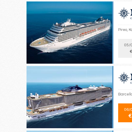
Pireo, K
05/
€
Barcell
06/
€