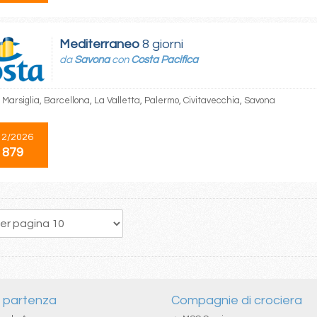
Mediterraneo
8 giorni
da
Savona
con
Costa Pacifica
 Marsiglia, Barcellona, La Valletta, Palermo, Civitavecchia, Savona
12/2026
 879
139
140
141
142
143
144
145
146
147
i partenza
Compagnie di crociera