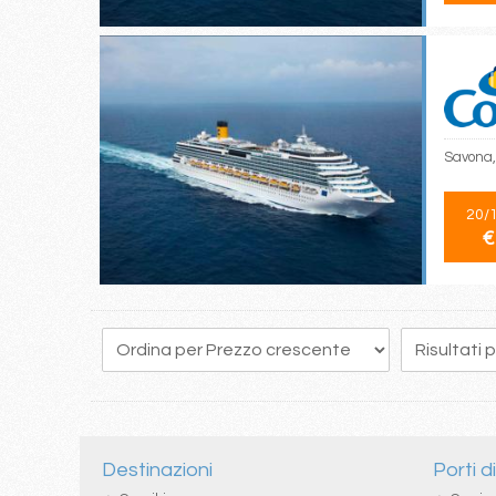
Savona,
20/
€
130
131
132
133
134
135
136
137
138
Destinazioni
Porti d