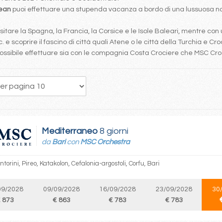
bean
puoi effettuare una stupenda vacanza a bordo di una lussuosa nav
tare la Spagna, la Francia, la Corsice e le Isole Baleari, mentre con 
. e scoprire il fascino di città quali Atene o le città della Turchia e Cro
è possibile effettuare sia con le compagnia Costa Crociere che MSC Cr
139
140
141
142
143
144
145
146
147
Mediterraneo
8 giorni
da
Bari
con
MSC Orchestra
ntorini, Pireo, Katakolon, Cefalonia-argostoli, Corfu, Bari
09/2028
09/09/2028
16/09/2028
23/09/2028
30
 873
€ 863
€ 783
€ 783