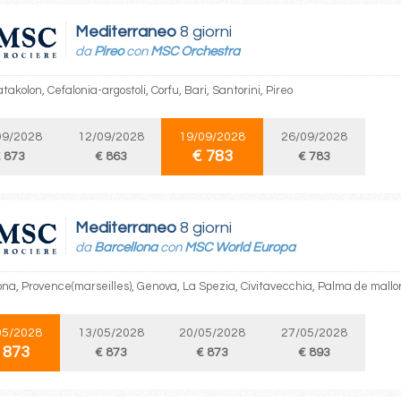
Mediterraneo
8 giorni
da
Pireo
con
MSC Orchestra
atakolon, Cefalonia-argostoli, Corfu, Bari, Santorini, Pireo
09/2028
12/09/2028
19/09/2028
26/09/2028
€ 783
 873
€ 863
€ 783
Mediterraneo
8 giorni
da
Barcellona
con
MSC World Europa
ona, Provence(marseilles), Genova, La Spezia, Civitavecchia, Palma de mallo
05/2028
13/05/2028
20/05/2028
27/05/2028
 873
€ 873
€ 873
€ 893