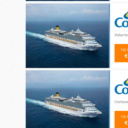
Palermo
18/
€
Civitave
19/
€