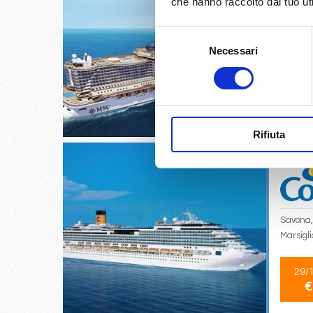
che hanno raccolto dal tuo uti
Selezione
Necessari
del
Barcell
consenso
04/
€
Rifiuta
Savona,
Marsigl
29/
€