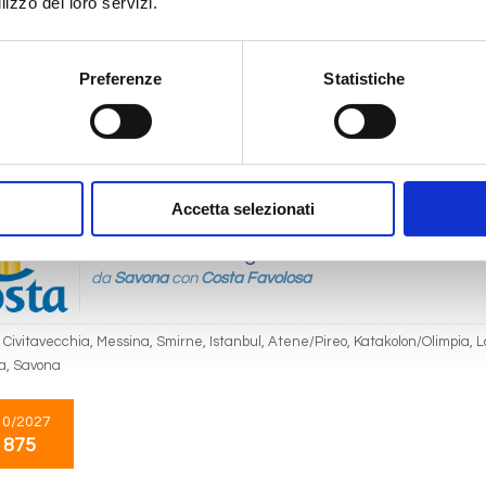
lizzo dei loro servizi.
Mediterraneo
8 giorni
da
Barcellona
con
MSC World Europa
Preferenze
Statistiche
ona, Provence(marseilles), Genova, La Spezia, Civitavecchia, Palma de mallo
11/2028
 873
Accetta selezionati
Mediterraneo
15 giorni
da
Savona
con
Costa Favolosa
 Civitavecchia, Messina, Smirne, Istanbul, Atene/Pireo, Katakolon/Olimpia, L
ia, Savona
10/2027
 875