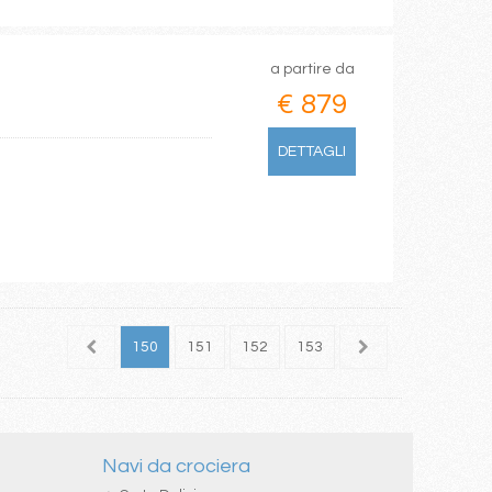
a partire da
€ 879
DETTAGLI
148
149
150
151
152
153
154
155
156
Navi da crociera