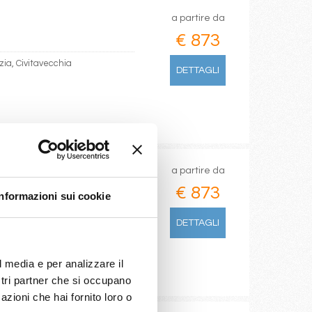
a partire da
€ 873
zia, Civitavecchia
DETTAGLI
a partire da
€ 873
Informazioni sui cookie
chia, Palma de mallorca
DETTAGLI
l media e per analizzare il
ostri partner che si occupano
azioni che hai fornito loro o