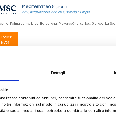
Mediterraneo
8 giorni
da
Civitavecchia
con
MSC World Europa
ecchia, Palma de mallorca, Barcellona, Provence(marseilles), Genova, La Spe
11/2028
 873
Mediterraneo
8 giorni
da
Palma de mallorca
con
MSC World Europa
Dettagli
e mallorca, Barcellona, Provence(marseilles), Genova, La Spezia, Civitavec
ookie
11/2028
nalizzare contenuti ed annunci, per fornire funzionalità dei socia
 873
inoltre informazioni sul modo in cui utilizzi il nostro sito con i n
icità e social media, i quali potrebbero combinarle con altre inform