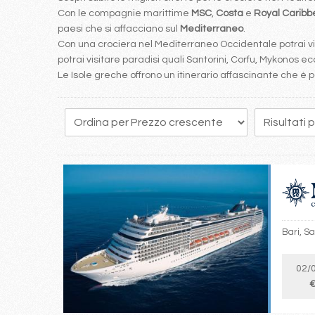
Con le compagnie marittime
MSC
,
Costa
e
Royal Carib
paesi che si affacciano sul
Mediterraneo
.
Con una crociera nel Mediterraneo Occidentale potrai visi
potrai visitare paradisi quali Santorini, Corfu, Mykonos ecc
Le Isole greche offrono un itinerario affascinante che 
130
131
132
133
134
135
136
137
138
Bari, Sa
02/
€