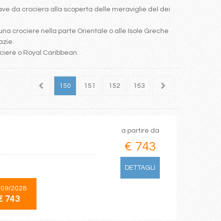
e da crociera alla scoperta delle meraviglie del dei
una crociere nella parte Orientale o alle Isole Greche
azie.
ociere o Royal Caribbean.
148
149
150
151
152
153
154
155
156
a partire da
€ 743
DETTAGLI
/09/2028
€ 743