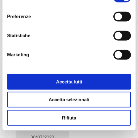
consenso
a partire da
€ 883
Preferenze
DETTAGLI
Statistiche
da
Cagliari
con
MSC Fantasia
Marketing
Mediterraneo
8 giorni
Cagliari, Civitavecchia, Livorno, Cannes, Barcellona, Ibiza,
Accetta tutti
Cagliari
Accetta selezionati
02/07/2028
09/07/2028
€ 883
€ 913
Rifiuta
16/07/2028
23/07/2028
€ 933
€ 943
30/07/2028