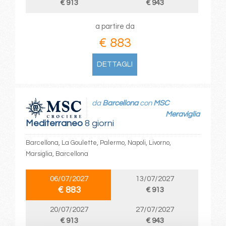
€ 913
€ 943
a partire da
€ 883
DETTAGLI
da
Barcellona
con
MSC
Meraviglia
Mediterraneo
8 giorni
Barcellona, La Goulette, Palermo, Napoli, Livorno,
Marsiglia, Barcellona
06/07/2027
13/07/2027
€ 883
€ 913
20/07/2027
27/07/2027
€ 913
€ 943