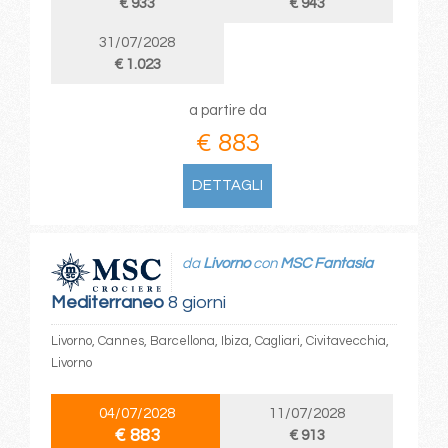
€ 933
€ 943
31/07/2028
€ 1.023
a partire da
€ 883
DETTAGLI
da
Livorno
con
MSC Fantasia
Mediterraneo
8 giorni
Livorno, Cannes, Barcellona, Ibiza, Cagliari, Civitavecchia,
Livorno
04/07/2028
11/07/2028
€ 883
€ 913