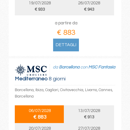
19/07/2028
26/07/2028
€ 933
€ 943
a partire da
€ 883
DETTAGLI
da
Barcellona
con
MSC Fantasia
Mediterraneo
8 giorni
Barcellona, Ibiza, Cagliari, Civitavecchia, Livorno, Cannes,
Barcellona
06/07/2028
13/07/2028
€ 883
€ 913
20/07/2028
27/07/2028