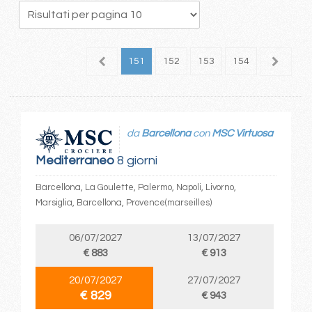
47
148
149
150
151
152
153
154
155
1
da
Barcellona
con
MSC Virtuosa
Mediterraneo
8 giorni
Barcellona, La Goulette, Palermo, Napoli, Livorno,
Marsiglia, Barcellona, Provence(marseilles)
06/07/2027
13/07/2027
€ 883
€ 913
20/07/2027
27/07/2027
€ 829
€ 943