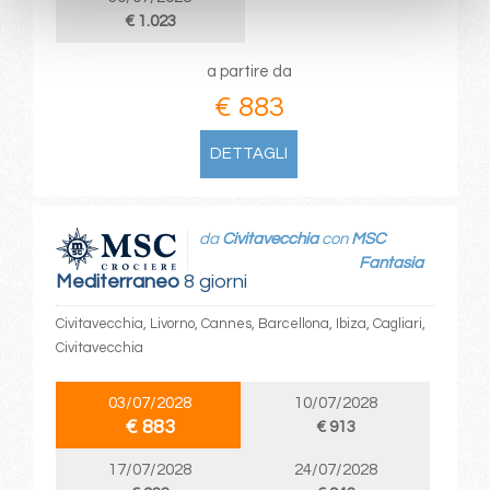
€ 1.023
a partire da
€ 883
DETTAGLI
da
Civitavecchia
con
MSC
Fantasia
Mediterraneo
8 giorni
Civitavecchia, Livorno, Cannes, Barcellona, Ibiza, Cagliari,
Civitavecchia
03/07/2028
10/07/2028
€ 883
€ 913
17/07/2028
24/07/2028