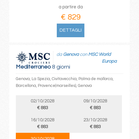
a partire da
€ 829
DETTAGLI
da
Genova
con
MSC World
Europa
Mediterraneo
8 giorni
Genova, La Spezia, Civitavecchia, Palma de mallorca,
Barcellona, Provence(marseilles), Genova
02/10/2028
09/10/2028
€ 883
€ 883
16/10/2028
23/10/2028
€ 883
€ 883
30/10/2028