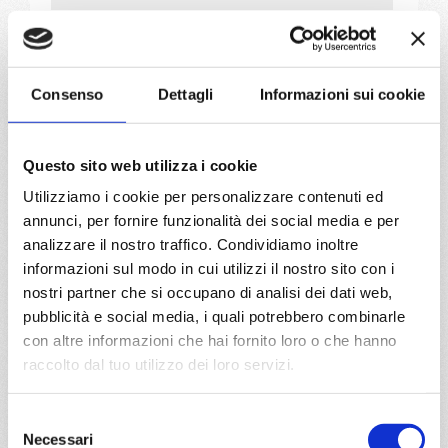
a partire da
€ 883
Consenso
Dettagli
Informazioni sui cookie
DETTAGLI
Questo sito web utilizza i cookie
da
Napoli
con
MSC Seaview
Utilizziamo i cookie per personalizzare contenuti ed
annunci, per fornire funzionalità dei social media e per
Mediterraneo
8 giorni
analizzare il nostro traffico. Condividiamo inoltre
informazioni sul modo in cui utilizzi il nostro sito con i
Napoli, Palermo, Valletta, Barcellona, Marsiglia, Genova,
Napoli, Provence(marseilles)
nostri partner che si occupano di analisi dei dati web,
pubblicità e social media, i quali potrebbero combinarle
07/07/2027
14/07/2027
con altre informazioni che hai fornito loro o che hanno
€ 883
€ 913
raccolto dal tuo utilizzo dei loro servizi.
21/07/2027
28/07/2027
Selezione
€ 913
€ 943
Necessari
del