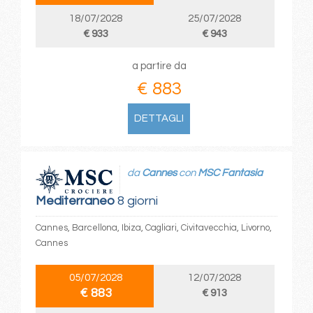
18/07/2028
25/07/2028
€ 933
€ 943
a partire da
€ 883
DETTAGLI
da
Cannes
con
MSC Fantasia
Mediterraneo
8 giorni
Cannes, Barcellona, Ibiza, Cagliari, Civitavecchia, Livorno,
Cannes
05/07/2028
12/07/2028
€ 883
€ 913