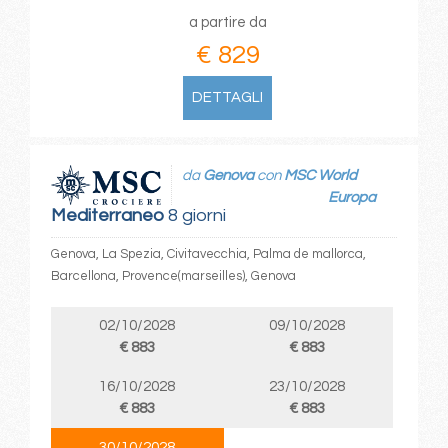
a partire da
€ 829
DETTAGLI
da
Genova
con
MSC World
Europa
Mediterraneo
8 giorni
Genova, La Spezia, Civitavecchia, Palma de mallorca,
Barcellona, Provence(marseilles), Genova
02/10/2028
09/10/2028
€ 883
€ 883
16/10/2028
23/10/2028
€ 883
€ 883
30/10/2028