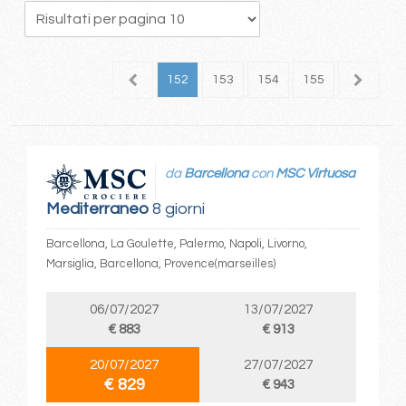
48
149
150
151
152
153
154
155
156
1
da
Barcellona
con
MSC Virtuosa
Mediterraneo
8 giorni
Barcellona, La Goulette, Palermo, Napoli, Livorno,
Marsiglia, Barcellona, Provence(marseilles)
06/07/2027
13/07/2027
€ 883
€ 913
20/07/2027
27/07/2027
€ 829
€ 943