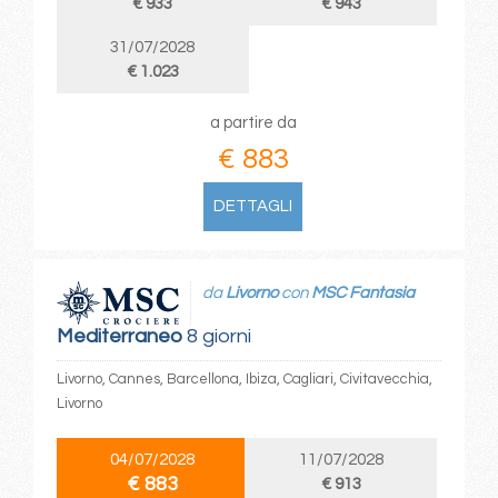
€ 933
€ 943
31/07/2028
€ 1.023
a partire da
€ 883
DETTAGLI
da
Livorno
con
MSC Fantasia
Mediterraneo
8 giorni
Livorno, Cannes, Barcellona, Ibiza, Cagliari, Civitavecchia,
Livorno
04/07/2028
11/07/2028
€ 883
€ 913