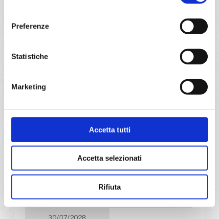
consenso
a partire da
€ 883
Preferenze
DETTAGLI
Statistiche
da
Cagliari
con
MSC Fantasia
Marketing
Mediterraneo
8 giorni
Cagliari, Civitavecchia, Livorno, Cannes, Barcellona, Ibiza,
Accetta tutti
Cagliari
Accetta selezionati
02/07/2028
09/07/2028
€ 883
€ 913
Rifiuta
16/07/2028
23/07/2028
€ 933
€ 943
30/07/2028