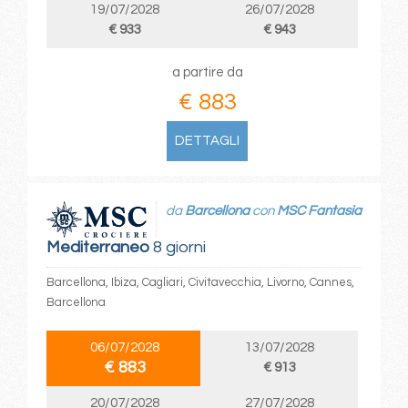
19/07/2028
26/07/2028
€ 933
€ 943
a partire da
€ 883
DETTAGLI
da
Barcellona
con
MSC Fantasia
Mediterraneo
8 giorni
Barcellona, Ibiza, Cagliari, Civitavecchia, Livorno, Cannes,
Barcellona
06/07/2028
13/07/2028
€ 883
€ 913
20/07/2028
27/07/2028