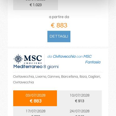
€ 1.023
a partire da
€ 883
DETTAGLI
da
Civitavecchia
con
MSC
Fantasia
Mediterraneo
8 giorni
Civitavecchia, Livorno, Cannes, Barcellona, Ibiza, Cagliari,
Civitavecchia
03/07/2028
10/07/2028
€ 883
€ 913
17/07/2028
24/07/2028