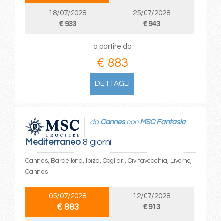
18/07/2028
25/07/2028
€ 933
€ 943
a partire da
€ 883
DETTAGLI
da
Cannes
con
MSC Fantasia
Mediterraneo
8 giorni
Cannes, Barcellona, Ibiza, Cagliari, Civitavecchia, Livorno,
Cannes
05/07/2028
12/07/2028
€ 883
€ 913