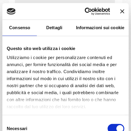
a partire da
€ 883
Consenso
Dettagli
Informazioni sui cookie
DETTAGLI
Questo sito web utilizza i cookie
da
Napoli
con
MSC Seaview
Utilizziamo i cookie per personalizzare contenuti ed
annunci, per fornire funzionalità dei social media e per
Mediterraneo
8 giorni
analizzare il nostro traffico. Condividiamo inoltre
informazioni sul modo in cui utilizzi il nostro sito con i
Napoli, Palermo, Valletta, Barcellona, Marsiglia, Genova,
Napoli, Provence(marseilles)
nostri partner che si occupano di analisi dei dati web,
pubblicità e social media, i quali potrebbero combinarle
07/07/2027
14/07/2027
con altre informazioni che hai fornito loro o che hanno
€ 883
€ 913
raccolto dal tuo utilizzo dei loro servizi.
21/07/2027
28/07/2027
Selezione
€ 913
€ 943
Necessari
del