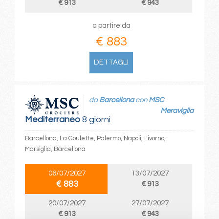
€ 913
€ 943
a partire da
€ 883
DETTAGLI
da
Barcellona
con
MSC
Meraviglia
Mediterraneo
8 giorni
Barcellona, La Goulette, Palermo, Napoli, Livorno,
Marsiglia, Barcellona
06/07/2027
13/07/2027
€ 883
€ 913
20/07/2027
27/07/2027
€ 913
€ 943