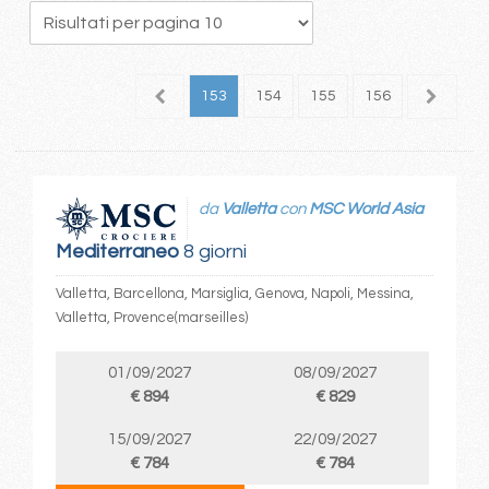
49
150
151
152
153
154
155
156
157
1
da
Valletta
con
MSC World Asia
Mediterraneo
8 giorni
Valletta, Barcellona, Marsiglia, Genova, Napoli, Messina,
Valletta, Provence(marseilles)
01/09/2027
08/09/2027
€ 894
€ 829
15/09/2027
22/09/2027
€ 784
€ 784