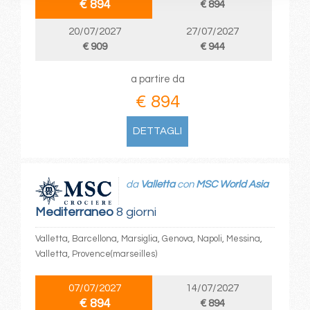
€ 894
€ 894
20/07/2027
27/07/2027
€ 909
€ 944
a partire da
€ 894
DETTAGLI
da
Valletta
con
MSC World Asia
Mediterraneo
8 giorni
Valletta, Barcellona, Marsiglia, Genova, Napoli, Messina,
Valletta, Provence(marseilles)
07/07/2027
14/07/2027
€ 894
€ 894