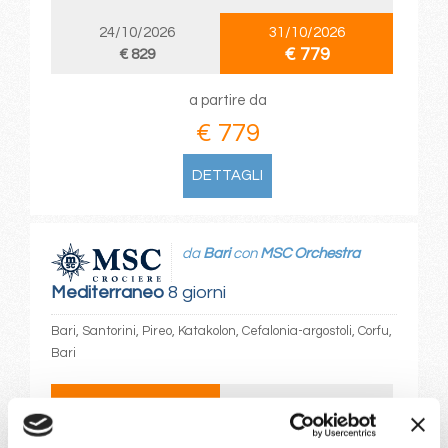
24/10/2026
31/10/2026
€ 779
€ 829
a partire da
€ 779
DETTAGLI
da
Bari
con
MSC Orchestra
Mediterraneo
8 giorni
Bari, Santorini, Pireo, Katakolon, Cefalonia-argostoli, Corfu,
Bari
01/07/2028
08/07/2028
€ 893
€ 903