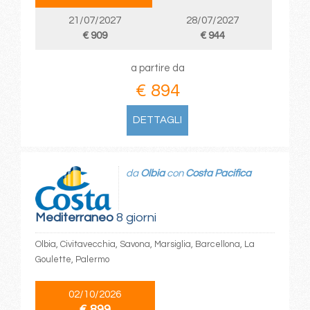
21/07/2027
28/07/2027
€ 909
€ 944
a partire da
€ 894
DETTAGLI
da
Olbia
con
Costa Pacifica
Mediterraneo
8 giorni
Olbia, Civitavecchia, Savona, Marsiglia, Barcellona, La
Goulette, Palermo
02/10/2026
€ 899