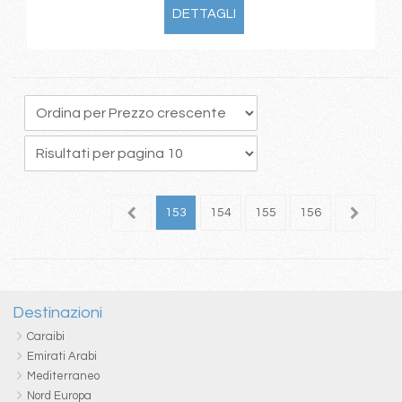
DETTAGLI
49
150
151
152
153
154
155
156
157
1
Destinazioni
Caraibi
Emirati Arabi
Mediterraneo
Nord Europa