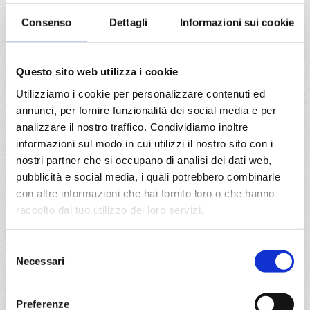
15/07/2028
22/07/2028
Consenso
Dettagli
Informazioni sui cookie
€ 903
€ 933
29/07/2028
€ 1.003
Questo sito web utilizza i cookie
Utilizziamo i cookie per personalizzare contenuti ed
a partire da
annunci, per fornire funzionalità dei social media e per
€ 893
analizzare il nostro traffico. Condividiamo inoltre
informazioni sul modo in cui utilizzi il nostro sito con i
DETTAGLI
nostri partner che si occupano di analisi dei dati web,
pubblicità e social media, i quali potrebbero combinarle
con altre informazioni che hai fornito loro o che hanno
da
Pireo
con
MSC Orchestra
raccolto dal tuo utilizzo dei loro servizi.
Mediterraneo
8 giorni
Selezione
Necessari
Pireo, Katakolon, Cefalonia-argostoli, Corfu, Bari, Santorini,
del
Pireo
consenso
Preferenze