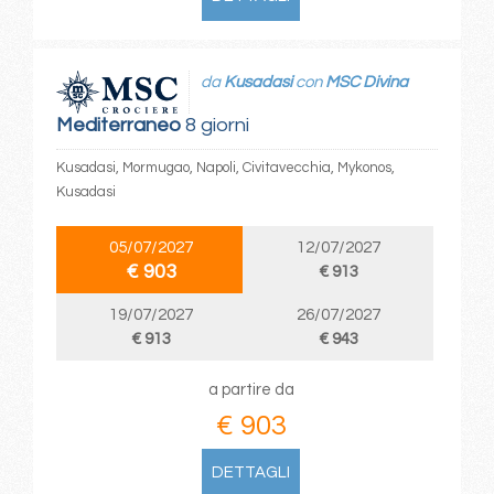
da
Kusadasi
con
MSC Divina
Mediterraneo
8 giorni
Kusadasi, Mormugao, Napoli, Civitavecchia, Mykonos,
Kusadasi
05/07/2027
12/07/2027
€ 903
€ 913
19/07/2027
26/07/2027
€ 913
€ 943
a partire da
€ 903
DETTAGLI