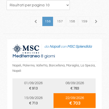
52
153
154
155
156
157
158
159
160
1
da
Napoli
con
MSC Splendida
Mediterraneo
8 giorni
Napoli, Palermo, Valletta, Barcellona, Marsiglia, La Spezia,
Napoli
01/09/2026
08/09/2026
€ 913
€ 783
15/09/2026
22/09/2026
€ 703
€ 713