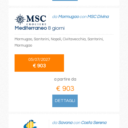
da
Mormugao
con
MSC Divina
Mediterraneo
8 giorni
Mormugao, Santorini, Napoli, Civitavecchia, Santorini,
Mormugao
05/07/2027
€ 903
a partire da
€ 903
DETTAGLI
da
Savona
con
Costa Serena