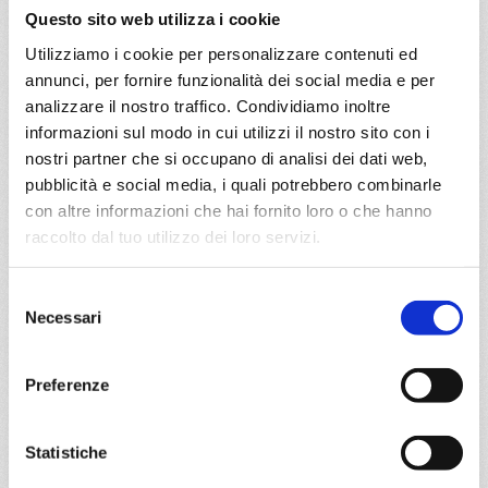
29/08/2027
Questo sito web utilizza i cookie
€ 863
Utilizziamo i cookie per personalizzare contenuti ed
annunci, per fornire funzionalità dei social media e per
a partire da
analizzare il nostro traffico. Condividiamo inoltre
€ 863
informazioni sul modo in cui utilizzi il nostro sito con i
nostri partner che si occupano di analisi dei dati web,
DETTAGLI
pubblicità e social media, i quali potrebbero combinarle
con altre informazioni che hai fornito loro o che hanno
raccolto dal tuo utilizzo dei loro servizi.
da
Napoli
con
MSC Divina
Mediterraneo
8 giorni
Selezione
Necessari
del
Napoli, Civitavecchia, Mykonos, Kusadasi, Mormugao,
consenso
Napoli, Mormugao, Santorini
Preferenze
01/07/2027
15/07/2027
€ 903
€ 913
Statistiche
a partire da