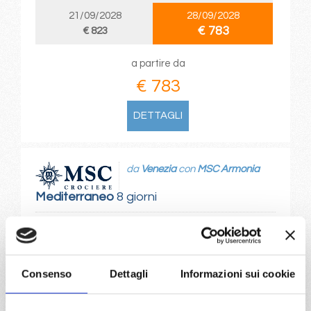
21/09/2028
28/09/2028
€ 783
€ 823
a partire da
€ 783
DETTAGLI
da
Venezia
con
MSC Armonia
Mediterraneo
8 giorni
Venezia, Dubrovnik, Corfu, Kotor, Brindisi, Split croatia,
Venezia
Consenso
Dettagli
Informazioni sui cookie
08/08/2027
22/08/2027
€ 909
€ 913