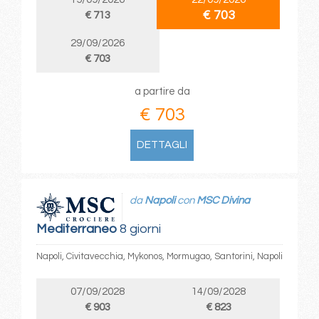
€ 703
€ 713
29/09/2026
€ 703
a partire da
€ 703
DETTAGLI
da
Napoli
con
MSC Divina
Mediterraneo
8 giorni
Napoli, Civitavecchia, Mykonos, Mormugao, Santorini, Napoli
07/09/2028
14/09/2028
€ 903
€ 823