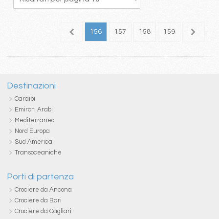
52
153
154
155
156
157
158
159
160
1
Destinazioni
Caraibi
Emirati Arabi
Mediterraneo
Nord Europa
Sud America
Transoceaniche
Porti di partenza
Crociere da Ancona
Crociere da Bari
Crociere da Cagliari