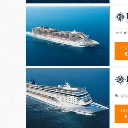
Bari, Tr
21/
€
Brindisi
13/
€