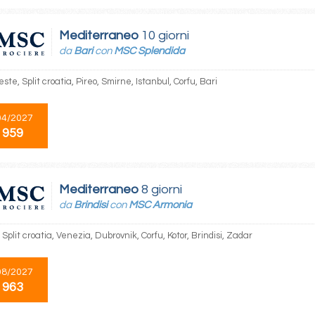
Mediterraneo
10 giorni
da
Bari
con
MSC Splendida
ieste, Split croatia, Pireo, Smirne, Istanbul, Corfu, Bari
04/2027
 959
Mediterraneo
8 giorni
da
Brindisi
con
MSC Armonia
, Split croatia, Venezia, Dubrovnik, Corfu, Kotor, Brindisi, Zadar
08/2027
 963