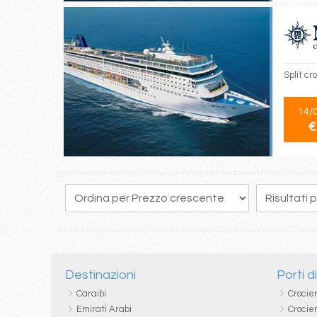
Split cr
14/
€
145
146
147
148
149
150
151
152
153
Destinazioni
Porti d
Caraibi
Crocie
Emirati Arabi
Crocie