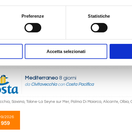
Mediterraneo
8 giorni
da
Olbia
con
Costa Pacifica
Preferenze
Statistiche
Civitavecchia, Savona, Tolone-La Seyne sur Mer, Palma Di Maiorca, Alicante, 
09/2026
Accetta selezionati
 959
Mediterraneo
8 giorni
da
Civitavecchia
con
Costa Pacifica
ecchia, Savona, Tolone-La Seyne sur Mer, Palma Di Maiorca, Alicante, Olbia, 
09/2026
 959