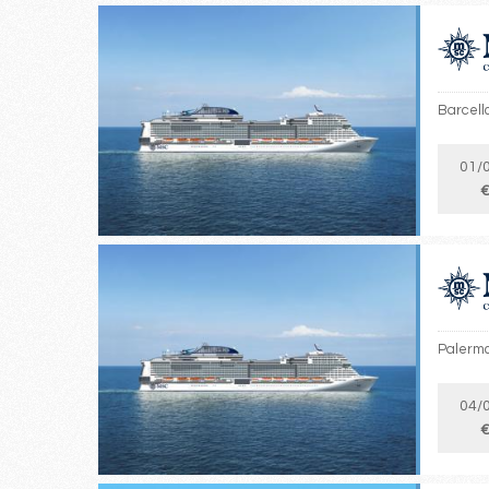
Barcello
01/
€
Palermo,
04/
€