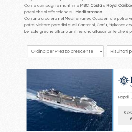
Con le compagnie marittime
MSC
,
Costa
e
Royal Carib
paesi che si affacciano sul
Mediterraneo
.
Con una crociera nel Mediterraneo Occidentale potrai visi
potrai visitare paradisi quali Santorini, Corfu, Mykonos ecc
Le Isole greche offrono un itinerario affascinante che 
145
146
147
148
149
150
151
152
153
Napoli, 
02/
€