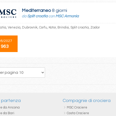
Mediterraneo
8 giorni
da
Split croatia
con
MSC Armonia
oatia, Venezia, Dubrovnik, Corfu, Kotor, Brindisi, Split croatia, Zadar
08/2027
 963
154
155
156
157
158
159
160
161
162
i partenza
Compagnie di crociera
re da Ancona
MSC Crociere
re da Bari
Costa Crociere