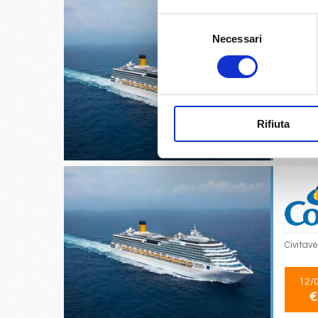
Selezione
Necessari
del
consenso
Olbia, 
11/
Rifiuta
€
Civitav
12/
€