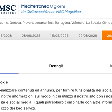
Mediterraneo
8 giorni
da
Civitavecchia
con
MSC Magnifica
ecchia, Genova, Provence(marseilles), Tarragona, Valencia, La Spezia, Civita
08/2028
08/08/2028
15/08/2028
22/08/2028
29
 963
€ 1.013
€ 993
€ 953
Mediterraneo
8 giorni
Dettagli
da
Civitavecchia
con
Costa Pacifica
ecchia, Savona, Tolone-La Seyne sur Mer, Palma Di Maiorca, Valencia, Olbia, 
ookie
nalizzare contenuti ed annunci, per fornire funzionalità dei socia
09/2026
inoltre informazioni sul modo in cui utilizzi il nostro sito con i n
 959
icità e social media, i quali potrebbero combinarle con altre inform
lizzo dei loro servizi.