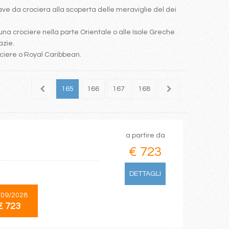
e da crociera alla scoperta delle meraviglie del dei
una crociere nella parte Orientale o alle Isole Greche
azie.
ociere o Royal Caribbean.
163
164
165
166
167
168
169
170
171
a partire da
€ 723
DETTAGLI
/09/2028
€ 723