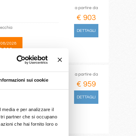
a partire da
€ 903
vecchia
DETTAGLI
/08/2028
€ 903
a partire da
Informazioni sui cookie
€ 959
DETTAGLI
Civitavecchia
l media e per analizzare il
ostri partner che si occupano
azioni che hai fornito loro o