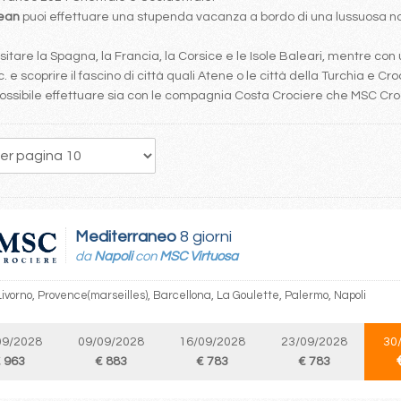
bean
puoi effettuare una stupenda vacanza a bordo di una lussuosa nav
tare la Spagna, la Francia, la Corsice e le Isole Baleari, mentre con 
. e scoprire il fascino di città quali Atene o le città della Turchia e Cro
è possibile effettuare sia con le compagnia Costa Crociere che MSC Cr
154
155
156
157
158
159
160
161
162
Mediterraneo
8 giorni
da
Napoli
con
MSC Virtuosa
Livorno, Provence(marseilles), Barcellona, La Goulette, Palermo, Napoli
09/2028
09/09/2028
16/09/2028
23/09/2028
30
 963
€ 883
€ 783
€ 783