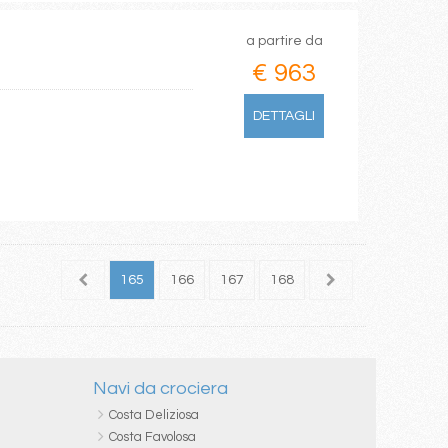
a partire da
€ 963
DETTAGLI
163
164
165
166
167
168
169
170
171
Navi da crociera
Costa Deliziosa
Costa Favolosa