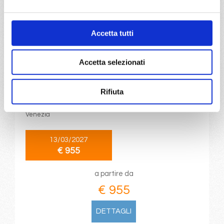
DETTAGLI
Accetta tutti
da
Bari
con
MSC Lirica
Accetta selezionati
Mediterraneo
14 giorni
Rifiuta
Bari, Split croatia, Venezia, Katakolon, Heraklion (iraklion),
Rodi, Limassol, Port Said, Alessandria, Split croatia,
Venezia
13/03/2027
€ 955
a partire da
€ 955
DETTAGLI