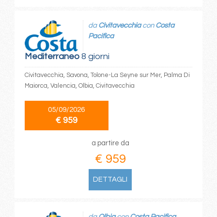
da
Civitavecchia
con
Costa
Pacifica
Mediterraneo
8 giorni
Civitavecchia, Savona, Tolone-La Seyne sur Mer, Palma Di
Maiorca, Valencia, Olbia, Civitavecchia
05/09/2026
€ 959
a partire da
€ 959
DETTAGLI
da
Olbia
con
Costa Pacifica