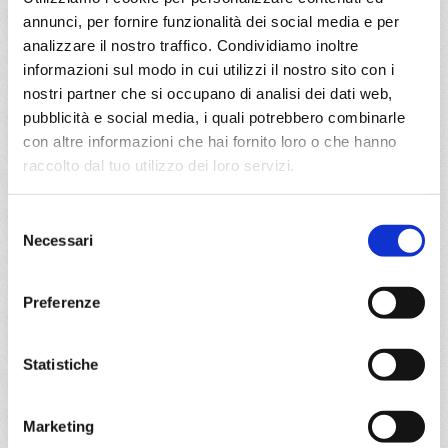
annunci, per fornire funzionalità dei social media e per
analizzare il nostro traffico. Condividiamo inoltre
da
Split croatia
con
MSC
informazioni sul modo in cui utilizzi il nostro sito con i
Armonia
nostri partner che si occupano di analisi dei dati web,
Mediterraneo
8 giorni
pubblicità e social media, i quali potrebbero combinarle
con altre informazioni che hai fornito loro o che hanno
Split croatia, Venezia, Dubrovnik, Corfu, Kotor, Brindisi, Split
croatia
raccolto dal tuo utilizzo dei loro servizi.
01/08/2026
08/08/2026
Selezione
€ 943
€ 993
Necessari
del
consenso
15/08/2026
22/08/2026
€ 963
€ 913
Preferenze
29/08/2026
€ 863
Statistiche
a partire da
Marketing
€ 863