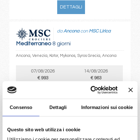
DETTAGLI
da
Ancona
con
MSC Lirica
Mediterraneo
8 giorni
Ancona, Venezia, Kotor, Mykonos, Syros Grecia, Ancona
07/08/2026
14/08/2026
€ 993
€ 963
21/08/2026
28/08/2026
€ 863
€ 913
Consenso
Dettagli
Informazioni sui cookie
a partire da
€ 863
Questo sito web utilizza i cookie
DETTAGLI
Utilizziamo i cookie per personalizzare contenuti ed