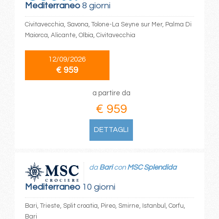
Mediterraneo
8 giorni
Civitavecchia, Savona, Tolone-La Seyne sur Mer, Palma Di
Maiorca, Alicante, Olbia, Civitavecchia
12/09/2026
€ 959
a partire da
€ 959
DETTAGLI
da
Bari
con
MSC Splendida
Mediterraneo
10 giorni
Bari, Trieste, Split croatia, Pireo, Smirne, Istanbul, Corfu,
Bari