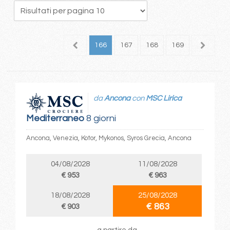
62
163
164
165
166
167
168
169
170
1
da
Ancona
con
MSC Lirica
Mediterraneo
8 giorni
Ancona, Venezia, Kotor, Mykonos, Syros Grecia, Ancona
04/08/2028
11/08/2028
€ 953
€ 963
18/08/2028
25/08/2028
€ 863
€ 903