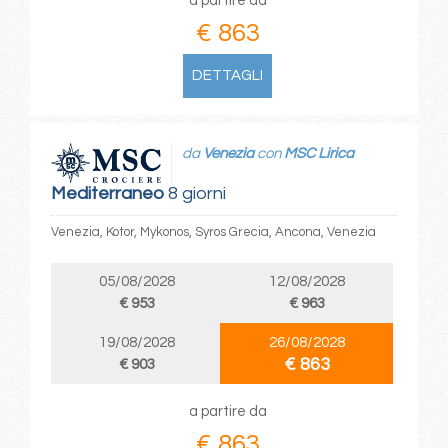
a partire da
€ 863
DETTAGLI
da
Venezia
con
MSC Lirica
Mediterraneo
8 giorni
Venezia, Kotor, Mykonos, Syros Grecia, Ancona, Venezia
05/08/2028
12/08/2028
€ 953
€ 963
19/08/2028
26/08/2028
€ 863
€ 903
a partire da
€ 863