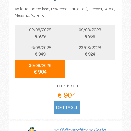
Valletta, Barcellona, Provence(marseilles), Genova, Napoli,
Messina, Valletta
02/08/2028
09/08/2028
€ 979
€ 969
16/08/2028
23/08/2028
€ 949
€ 924
30/08/2028
€ 904
a partire da
€ 904
DETTAGLI
da
Civitavecchia
con
Costa