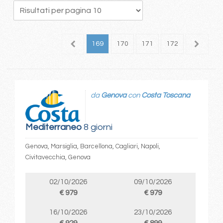
65
166
167
168
169
170
171
172
173
1
da
Genova
con
Costa Toscana
Mediterraneo
8 giorni
Genova, Marsiglia, Barcellona, Cagliari, Napoli,
Civitavecchia, Genova
02/10/2026
09/10/2026
€ 979
€ 979
16/10/2026
23/10/2026