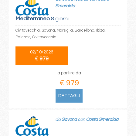
Smeralda
Mediterraneo
8 giorni
Civitavecchia, Savona, Marsiglia, Barcellona, Ibiza,
Palermo, Civitavecchia
02/10/2026
€ 979
a partire da
€ 979
DETTAGLI
da
Savona
con
Costa Smeralda