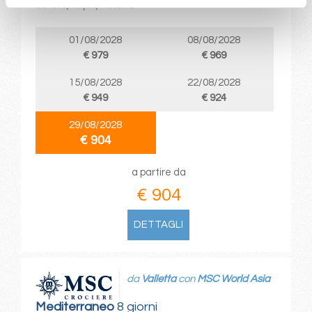
Genova, Napoli, Messina
01/08/2028
08/08/2028
€ 979
€ 969
15/08/2028
22/08/2028
€ 949
€ 924
29/08/2028
€ 904
a partire da
€ 904
DETTAGLI
da
Valletta
con
MSC World Asia
Mediterraneo
8 giorni