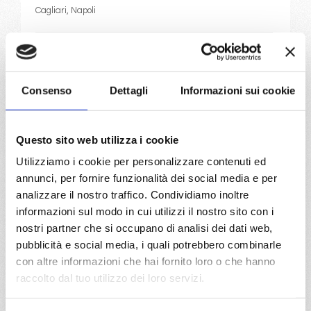
Cagliari, Napoli
07/10/2026
14/10/2026
€ 979
€ 929
21/10/2026
28/10/2026
Consenso
Dettagli
Informazioni sui cookie
€ 849
€ 899
a partire da
Questo sito web utilizza i cookie
€ 849
Utilizziamo i cookie per personalizzare contenuti ed
annunci, per fornire funzionalità dei social media e per
DETTAGLI
analizzare il nostro traffico. Condividiamo inoltre
informazioni sul modo in cui utilizzi il nostro sito con i
nostri partner che si occupano di analisi dei dati web,
da
Savona
con
Costa Smeralda
pubblicità e social media, i quali potrebbero combinarle
con altre informazioni che hai fornito loro o che hanno
raccolto dal tuo utilizzo dei loro servizi.
Mediterraneo
8 giorni