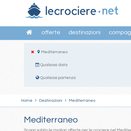
offerte
destinazioni
compag
Mediterraneo
Qualsiasi data
Qualsiasi partenza
Home
Destinazioni
Mediterraneo
Mediterraneo
Scopri subito le migliori offerte per le crociere nel Med