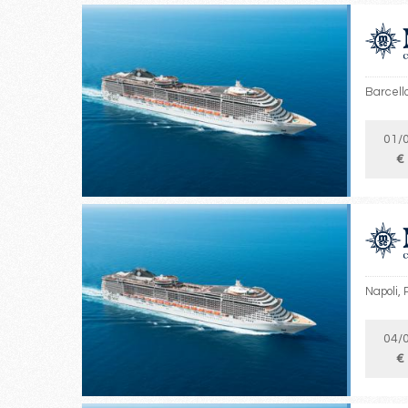
Barcello
01/
€
Napoli, 
04/
€