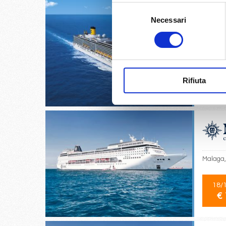
Selezione
Necessari
del
consenso
Bari, Co
04/
Rifiuta
€
Malaga, 
18/
€ 