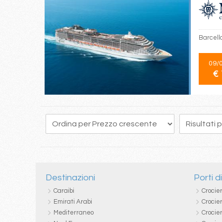
Barcello
09/
€ 
163
164
165
166
167
168
169
170
171
Destinazioni
Porti d
Caraibi
Crocie
Emirati Arabi
Crocie
Mediterraneo
Crocier