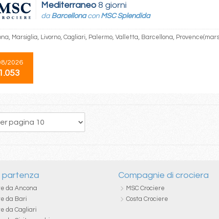
Mediterraneo
8 giorni
da
Barcellona
con
MSC Splendida
na, Marsiglia, Livorno, Cagliari, Palermo, Valletta, Barcellona, Provence(mars
08/2026
1.053
172
173
174
175
176
177
178
179
180
i partenza
Compagnie di crociera
re da Ancona
MSC Crociere
re da Bari
Costa Crociere
e da Cagliari