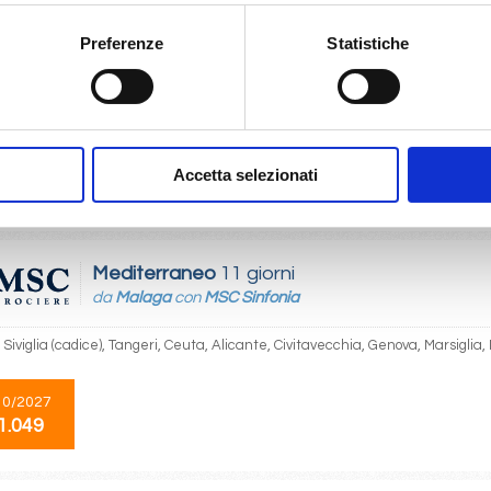
Mediterraneo
8 giorni
da
Bari
con
Costa Deliziosa
Preferenze
Statistiche
rfu, Siracusa, La Valletta, Spalato, Trieste, Bari
10/2026
18/10/2026
Accetta selezionati
€ 1.019
 1.049
Mediterraneo
11 giorni
da
Malaga
con
MSC Sinfonia
Siviglia (cadice), Tangeri, Ceuta, Alicante, Civitavecchia, Genova, Marsiglia
10/2027
1.049