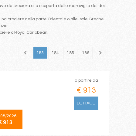
e da crociera alla scoperta delle meraviglie del dei
una crociere nella parte Orientale o alle Isole Greche
azie.
ociere o Royal Caribbean.
181
182
183
184
185
186
187
188
189
a partire da
€ 913
DETTAGLI
/08/2026
€ 913