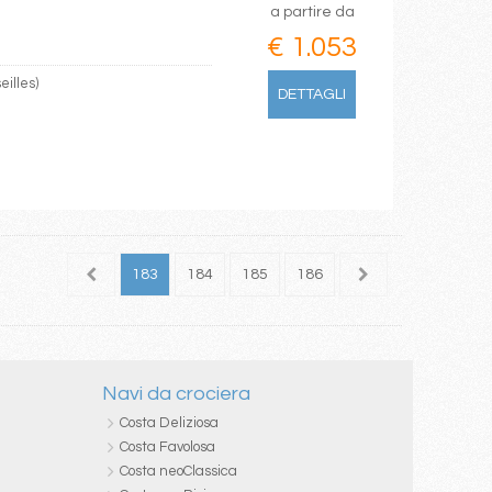
a partire da
€ 1.053
eilles)
DETTAGLI
181
182
183
184
185
186
187
188
189
Navi da crociera
Costa Deliziosa
Costa Favolosa
Costa neoClassica