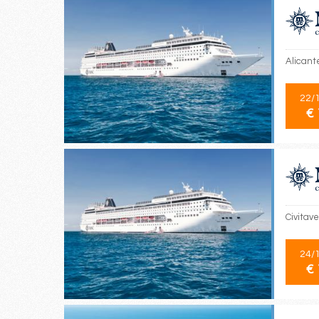
Alicante
22/
€ 
Civitave
24/
€ 