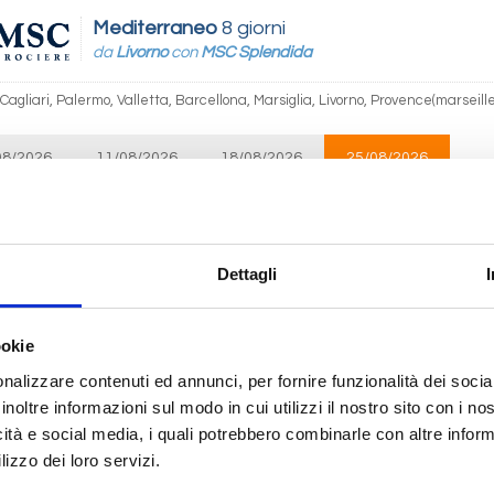
Mediterraneo
8 giorni
da
Livorno
con
MSC Splendida
 Cagliari, Palermo, Valletta, Barcellona, Marsiglia, Livorno, Provence(marseille
08/2026
11/08/2026
18/08/2026
25/08/2026
€ 953
 1.013
€ 1.053
€ 1.003
Mediterraneo
8 giorni
Dettagli
da
Civitavecchia
con
MSC Grandiosa
ecchia, Palma de mallorca, Barcellona, Cannes, Genova, La Spezia, Civitave
ookie
nalizzare contenuti ed annunci, per fornire funzionalità dei socia
08/2026
12/08/2026
19/08/2026
26/08/2026
inoltre informazioni sul modo in cui utilizzi il nostro sito con i n
€ 963
 1.103
€ 1.053
€ 1.003
icità e social media, i quali potrebbero combinarle con altre inform
lizzo dei loro servizi.