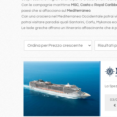
Con le compagnie marittime
MSC
,
Costa
e
Royal Carib
paesi che si affacciano sul
Mediterraneo
.
Con una crociera nel Mediterraneo Occidentale potrai visi
potrai visitare paradisi quali Santorini, Corfu, Mykonos ecc
Le Isole greche offrono un itinerario affascinante che 
163
164
165
166
167
168
169
170
171
La Spezi
03/
€