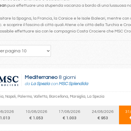
bean
puoi effettuare una stupenda vacanza a bordo di una lussuosa nav
tare la Spagna, la Francia, la Corsice e le Isole Baleari, mentre con 
. e scoprire il fascino di città quali Atene o le città della Turchia e Cro
è possibile effettuare sia con le compagnia Costa Crociere che MSC Cr
172
173
174
175
176
177
178
179
180
Mediterraneo
8 giorni
da
La Spezia
con
MSC Splendida
a, Napoli, Palermo, Valletta, Barcellona, Marsiglia, La Spezia
08/2026
10/08/2026
17/08/2026
24/08/2026
31
 1.013
€ 1.053
€ 1.003
€ 953