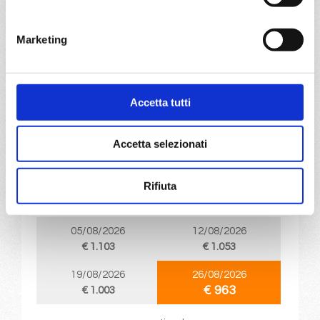
a partire da
€ 953
Marketing
DETTAGLI
Accetta tutti
da
Civitavecchia
con
MSC
Grandiosa
Accetta selezionati
Mediterraneo
8 giorni
Civitavecchia, Palma de mallorca, Barcellona, Cannes,
Rifiuta
Genova, La Spezia, Civitavecchia
05/08/2026
12/08/2026
€ 1.103
€ 1.053
19/08/2026
26/08/2026
€ 963
€ 1.003