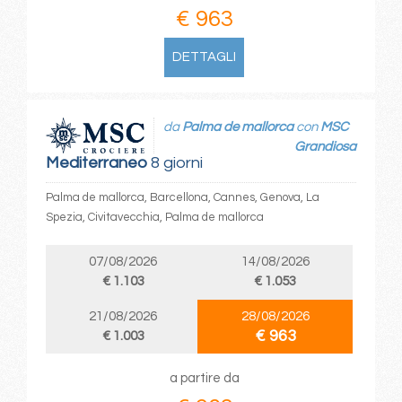
€ 963
DETTAGLI
da
Palma de mallorca
con
MSC
Grandiosa
Mediterraneo
8 giorni
Palma de mallorca, Barcellona, Cannes, Genova, La
Spezia, Civitavecchia, Palma de mallorca
07/08/2026
14/08/2026
€ 1.103
€ 1.053
21/08/2026
28/08/2026
€ 963
€ 1.003
a partire da