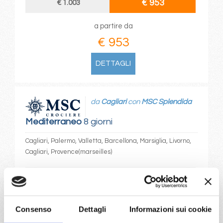
€ 953
€ 1.003
a partire da
€ 953
DETTAGLI
da
Cagliari
con
MSC Splendida
Mediterraneo
8 giorni
Cagliari, Palermo, Valletta, Barcellona, Marsiglia, Livorno,
Cagliari, Provence(marseilles)
05/08/2026
12/08/2026
€ 1.013
€ 1.053
19/08/2026
26/08/2026
Consenso
Dettagli
Informazioni sui cookie
€ 953
€ 1.003