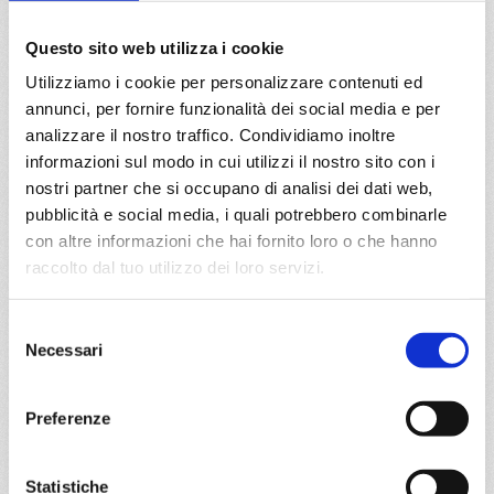
a partire da
Questo sito web utilizza i cookie
€ 953
Utilizziamo i cookie per personalizzare contenuti ed
annunci, per fornire funzionalità dei social media e per
DETTAGLI
analizzare il nostro traffico. Condividiamo inoltre
informazioni sul modo in cui utilizzi il nostro sito con i
nostri partner che si occupano di analisi dei dati web,
da
La Goulette
con
MSC
pubblicità e social media, i quali potrebbero combinarle
Meraviglia
con altre informazioni che hai fornito loro o che hanno
Mediterraneo
8 giorni
raccolto dal tuo utilizzo dei loro servizi.
La Goulette, Palermo, Napoli, Livorno, Marsiglia,
Barcellona, La Goulette, Provence(marseilles)
Selezione
Necessari
del
06/08/2026
13/08/2026
consenso
€ 1.013
€ 1.053
Preferenze
20/08/2026
27/08/2026
€ 953
€ 1.003
Statistiche