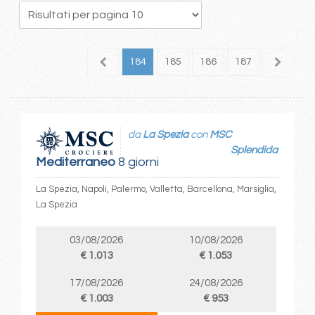
80
181
182
183
184
185
186
187
188
1
da
La Spezia
con
MSC
Splendida
Mediterraneo
8 giorni
La Spezia, Napoli, Palermo, Valletta, Barcellona, Marsiglia,
La Spezia
03/08/2026
10/08/2026
€ 1.013
€ 1.053
17/08/2026
24/08/2026
€ 1.003
€ 953