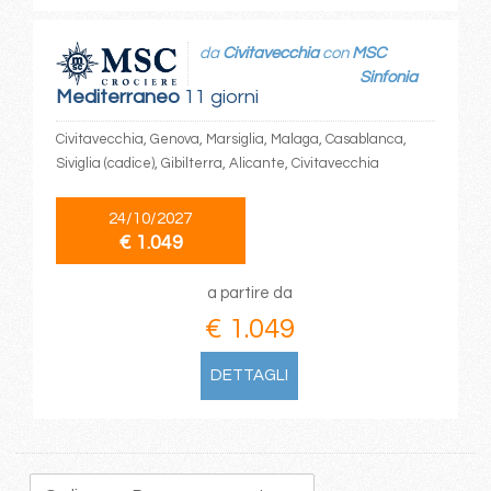
da
Civitavecchia
con
MSC
Sinfonia
Mediterraneo
11 giorni
Civitavecchia, Genova, Marsiglia, Malaga, Casablanca,
Siviglia (cadice), Gibilterra, Alicante, Civitavecchia
24/10/2027
€ 1.049
a partire da
€ 1.049
DETTAGLI