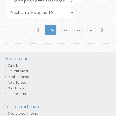
80
181
182
183
184
185
186
187
188
1
Destinazioni
Caraibi
Emirati Arabi
Mediterraneo
Nord Europa
Sud America
Transoceaniche
Porti di partenza
Crociere da Ancona