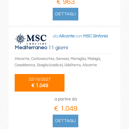
€ 963
DETTAGLI
da
Alicante
con
MSC Sinfonia
Mediterraneo
11 giorni
Alicante, Civitavecchia, Genova, Marsiglia, Malaga,
Casablanca, Siviglia (cadice), Gibilterra, Alicante
22/10/2027
€ 1.049
a partire da
€ 1.049
DETTAGLI