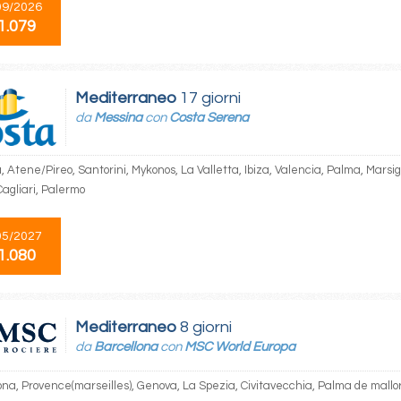
09/2026
1.079
Mediterraneo
17 giorni
da
Messina
con
Costa Serena
 Atene/Pireo, Santorini, Mykonos, La Valletta, Ibiza, Valencia, Palma, Marsig
Cagliari, Palermo
05/2027
1.080
Mediterraneo
8 giorni
da
Barcellona
con
MSC World Europa
ona, Provence(marseilles), Genova, La Spezia, Civitavecchia, Palma de mallo