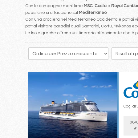
Con le compagnie marittime
MSC
,
Costa
e
Royal Carib
paesi che si affacciano sul
Mediterraneo
.
Con una crociera nel Mediterraneo Occidentale potrai visi
potrai visitare paradisi quali Santorini, Corfu, Mykonos ecc
Le Isole greche offrono un itinerario affascinante che 
169
170
171
172
173
174
175
176
177
Cagliari
08/
€