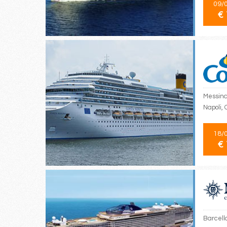
09/
€ 
Messina,
Napoli, 
18/
€ 
Barcell