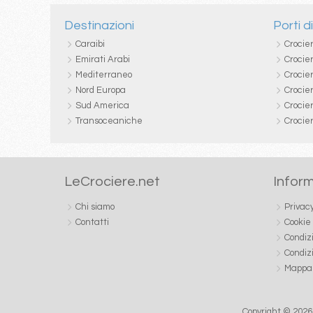
Destinazioni
Porti d
Caraibi
Crocie
Emirati Arabi
Crocie
Mediterraneo
Crocier
Nord Europa
Crocie
Sud America
Crocie
Transoceaniche
Crocie
LeCrociere.net
Inform
Chi siamo
Privac
Contatti
Cookie
Condiz
Condiz
Mappa 
Copyright © 2026 