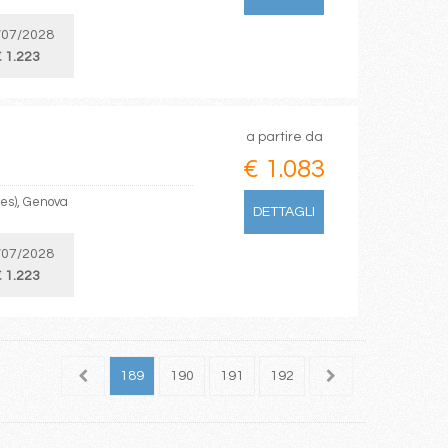
/07/2028
 1.223
a partire da
€ 1.083
les), Genova
DETTAGLI
/07/2028
 1.223
187
188
189
190
191
192
193
194
195