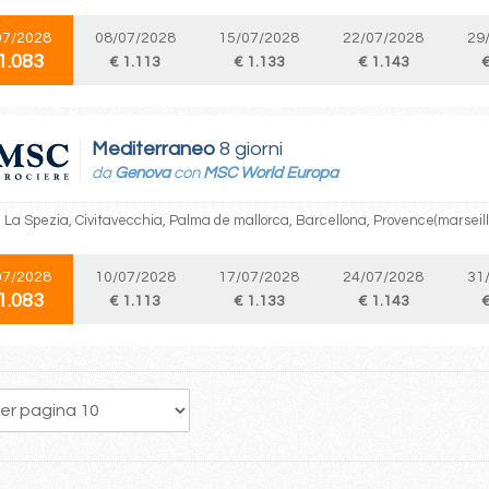
07/2028
08/07/2028
15/07/2028
22/07/2028
29
1.083
€ 1.113
€ 1.133
€ 1.143
€
Mediterraneo
8 giorni
da
Genova
con
MSC World Europa
 La Spezia, Civitavecchia, Palma de mallorca, Barcellona, Provence(marseil
07/2028
10/07/2028
17/07/2028
24/07/2028
31
1.083
€ 1.113
€ 1.133
€ 1.143
€
178
179
180
181
182
183
184
185
186