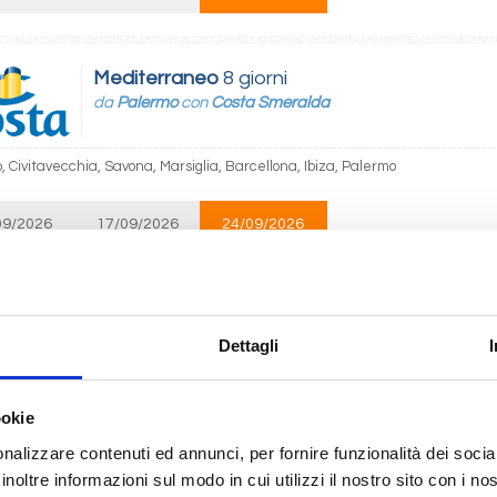
Mediterraneo
8 giorni
da
Palermo
con
Costa Smeralda
 Civitavecchia, Savona, Marsiglia, Barcellona, Ibiza, Palermo
09/2026
17/09/2026
24/09/2026
€ 979
 1.079
€ 1.029
Mediterraneo
8 giorni
Dettagli
da
Genova
con
Costa Toscana
ookie
Marsiglia, Barcellona, Cagliari, Napoli, Civitavecchia, Genova
nalizzare contenuti ed annunci, per fornire funzionalità dei socia
inoltre informazioni sul modo in cui utilizzi il nostro sito con i n
09/2026
18/09/2026
25/09/2026