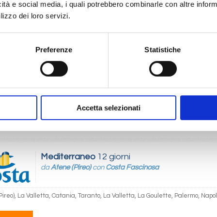
icità e social media, i quali potrebbero combinarle con altre inform
€ 979
 1.079
€ 1.029
lizzo dei loro servizi.
Mediterraneo
8 giorni
Preferenze
Statistiche
da
Taranto
con
Costa Fascinosa
 Argostoli, Mykonos, Atene (Pireo), La Valletta, Catania, Taranto
Accetta selezionati
09/2026
1.079
Mediterraneo
12 giorni
da
Atene (Pireo)
con
Costa Fascinosa
ireo), La Valletta, Catania, Taranto, La Valletta, La Goulette, Palermo, Napol