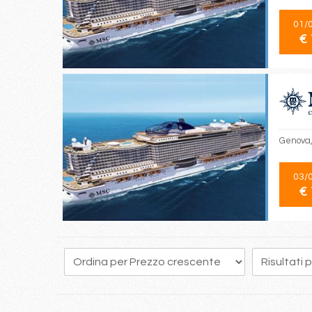
01/
€ 
Genova,
03/
€ 
169
170
171
172
173
174
175
176
177