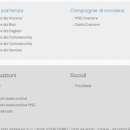
i partenza
Compagnie di crociera
re da Ancona
MSC Crociere
re da Bari
Costa Crociere
e da Cagliari
re da Civitavecchia
re da Civitavecchia
re da Genova
azioni
Social
y
Facebook
ioni assicurative
ioni assicurative MSC
del sito
Vida Viaggiare S.r.l. - P.IVA 07234130487 -
Dati societari
-
Cookie
- All rights