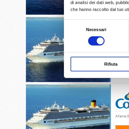
di analisi dei dati web, pubbl
€
che hanno raccolto dal tuo uti
Selezione
Necessari
del
consenso
Taranto,
Rifiuta
06/
€ 
Atene (P