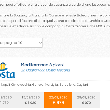
bean
puoi effettuare una stupenda vacanza a bordo di una lussuosa nav
tare la Spagna, la Francia, la Corsice e le Isole Baleari, mentre con 
. e scoprire il fascino di città quali Atene o le città della Turchia e Cro
è possibile effettuare sia con le compagnia Costa Crociere che MSC Cr
178
179
180
181
182
183
184
185
186
Mediterraneo
8 giorni
da
Cagliari
con
Costa Toscana
, Napoli, Civitavecchia, Genova, Marsiglia, Barcellona, Cagliari
09/2026
15/09/2026
22/09/2026
29/09/2026
€ 979
 1.079
€ 1.029
€ 979