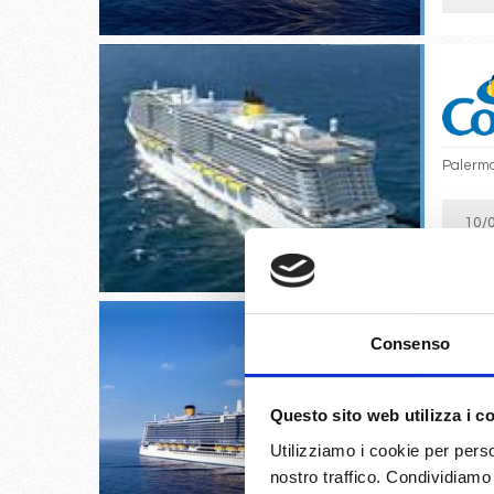
Palermo,
10/
€
Consenso
Questo sito web utilizza i c
Genova, 
Utilizziamo i cookie per perso
nostro traffico. Condividiamo 
11/