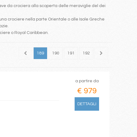
e da crociera alla scoperta delle meraviglie del dei
una crociere nella parte Orientale o alle Isole Greche
azie.
ociere o Royal Caribbean.
187
188
189
190
191
192
193
194
195
a partire da
€ 979
DETTAGLI