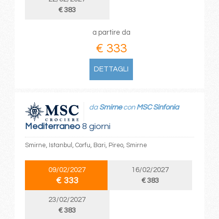
€ 383
a partire da
€ 333
DETTAGLI
da
Smirne
con
MSC Sinfonia
Mediterraneo
8 giorni
Smirne, Istanbul, Corfu, Bari, Pireo, Smirne
09/02/2027
16/02/2027
€ 333
€ 383
23/02/2027
€ 383