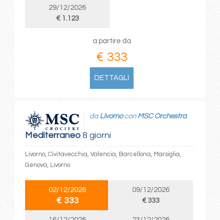
29/12/2026
€ 1.123
a partire da
€ 333
DETTAGLI
da
Livorno
con
MSC Orchestra
Mediterraneo
8 giorni
Livorno, Civitavecchia, Valencia, Barcellona, Marsiglia,
Genova, Livorno
02/12/2026
09/12/2026
€ 333
€ 333
16/12/2026
23/12/2026