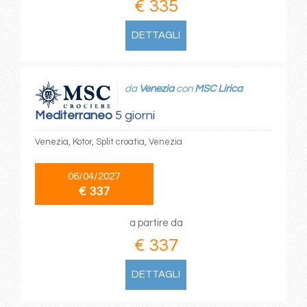
€ 335
DETTAGLI
da
Venezia
con
MSC Lirica
Mediterraneo
5 giorni
Venezia, Kotor, Split croatia, Venezia
06/04/2027
€ 337
a partire da
€ 337
DETTAGLI