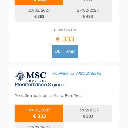
20/02/2027
27/02/2027
€ 383
€ 433
a partire da
€ 333
DETTAGLI
da
Pireo
con
MSC Sinfonia
Mediterraneo
8 giorni
Pireo, Smirne, Istanbul, Corfu, Bari, Pireo
08/02/2027
15/02/2027
€ 333
€ 383
22/02/2027