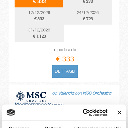
€ 333
€ 333
17/12/2026
24/12/2026
€ 333
€ 723
31/12/2026
€ 1.123
a partire da
€ 333
DETTAGLI
da
Valencia
con
MSC Orchestra
Mediterraneo
8 giorni
Valencia, Barcellona, Marsiglia, Genova, Livorno,
Civitavecchia, Valencia