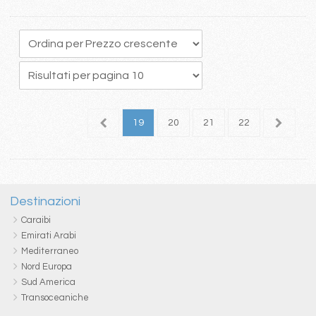
5
16
17
18
19
20
21
22
23
2
Destinazioni
Caraibi
Emirati Arabi
Mediterraneo
Nord Europa
Sud America
Transoceaniche