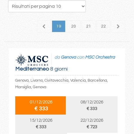
5
16
17
18
19
20
21
22
23
2
da
Genova
con
MSC Orchestra
Mediterraneo
8 giorni
Genova, Livorno, Civitavecchia, Valencia, Barcellona,
Marsiglia, Genova
01/12/2026
08/12/2026
€ 333
€ 333
15/12/2026
22/12/2026
€ 333
€ 723