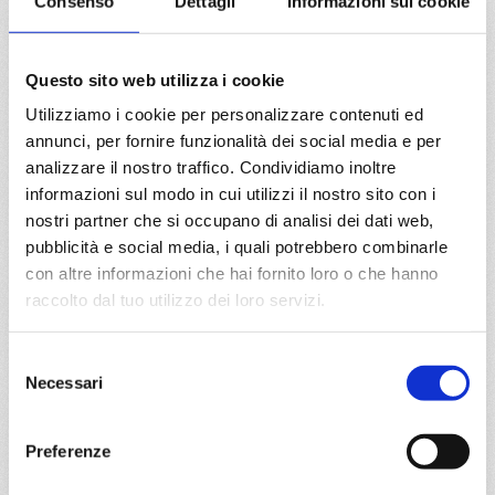
Consenso
Dettagli
Informazioni sui cookie
05/12/2026
12/12/2026
€ 333
€ 333
Questo sito web utilizza i cookie
19/12/2026
26/12/2026
Utilizziamo i cookie per personalizzare contenuti ed
€ 723
€ 1.123
annunci, per fornire funzionalità dei social media e per
analizzare il nostro traffico. Condividiamo inoltre
a partire da
informazioni sul modo in cui utilizzi il nostro sito con i
€ 333
nostri partner che si occupano di analisi dei dati web,
pubblicità e social media, i quali potrebbero combinarle
DETTAGLI
con altre informazioni che hai fornito loro o che hanno
raccolto dal tuo utilizzo dei loro servizi.
da
Barcellona
con
MSC
Selezione
Orchestra
Necessari
Mediterraneo
8 giorni
del
consenso
Barcellona, Marsiglia, Genova, Livorno, Civitavecchia,
Preferenze
Valencia, Barcellona