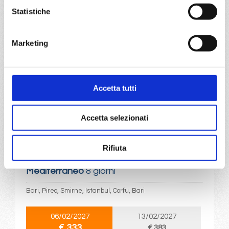
06/12/2026
13/12/2026
Statistiche
€ 333
€ 333
20/12/2026
27/12/2026
Marketing
€ 723
€ 1.123
a partire da
€ 333
Accetta tutti
DETTAGLI
Accetta selezionati
Rifiuta
da
Bari
con
MSC Sinfonia
Mediterraneo
8 giorni
Bari, Pireo, Smirne, Istanbul, Corfu, Bari
06/02/2027
13/02/2027
€ 333
€ 383