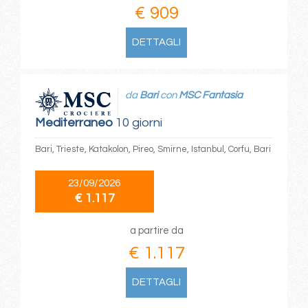
€ 909
DETTAGLI
da
Bari
con
MSC Fantasia
Mediterraneo
10 giorni
Bari, Trieste, Katakolon, Pireo, Smirne, Istanbul, Corfu, Bari
23/09/2026
€ 1.117
a partire da
€ 1.117
DETTAGLI