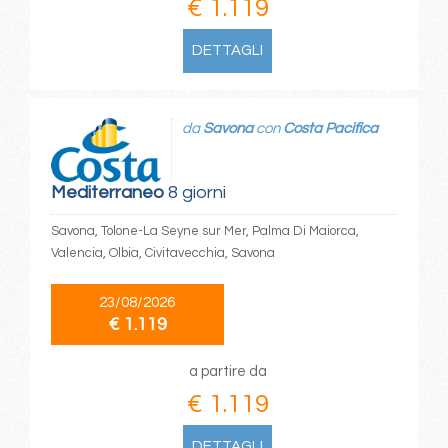
€ 1.119
DETTAGLI
da
Savona
con
Costa Pacifica
Mediterraneo
8 giorni
Savona, Tolone-La Seyne sur Mer, Palma Di Maiorca,
Valencia, Olbia, Civitavecchia, Savona
23/08/2026
€ 1.119
a partire da
€ 1.119
DETTAGLI