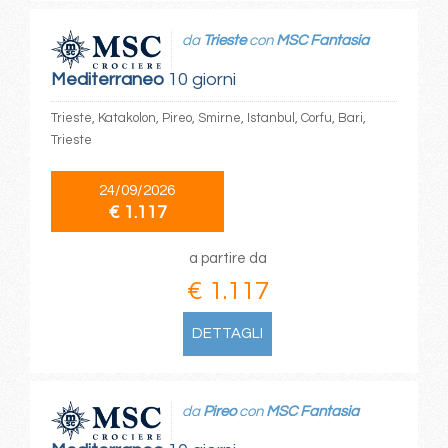
da
Trieste
con
MSC Fantasia
Mediterraneo
10 giorni
Trieste, Katakolon, Pireo, Smirne, Istanbul, Corfu, Bari,
Trieste
24/09/2026
€ 1.117
a partire da
€ 1.117
DETTAGLI
da
Pireo
con
MSC Fantasia