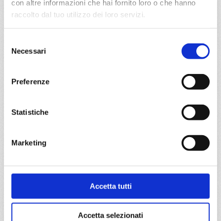
con altre informazioni che hai fornito loro o che hanno
raccolto dal tuo utilizzo dei loro servizi.
08/10/2028
17/10/2028
€ 1.117
€ 1.117
Selezione
Necessari
a partire da
del
consenso
€ 1.117
Preferenze
DETTAGLI
Statistiche
da
Pireo
con
MSC Seaview
Marketing
Mediterraneo
10 giorni
Pireo, Kusadasi, Istanbul, Corfu, Bari, Trieste, Split croatia,
Pireo
Accetta tutti
24/10/2028
€ 1.117
Accetta selezionati