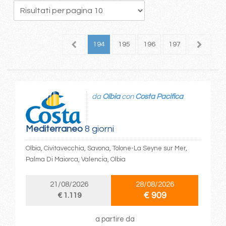
90
191
192
193
194
195
196
197
198
1
da
Olbia
con
Costa Pacifica
Mediterraneo
8 giorni
Olbia, Civitavecchia, Savona, Tolone-La Seyne sur Mer,
Palma Di Maiorca, Valencia, Olbia
21/08/2026
28/08/2026
€ 909
€ 1.119
a partire da