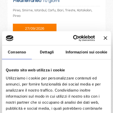
Mediterraneo
10 giorni
Pireo, Smirne, Istanbul, Corfu, Bari, Trieste, Katakolon,
Pireo
27/09/2026
€ 1.117
a partire da
Consenso
Dettagli
Informazioni sui cookie
€ 1.117
DETTAGLI
Questo sito web utilizza i cookie
Utilizziamo i cookie per personalizzare contenuti ed
annunci, per fornire funzionalità dei social media e per
da
Istanbul
con
MSC Seaview
analizzare il nostro traffico. Condividiamo inoltre
Mediterraneo
10 giorni
informazioni sul modo in cui utilizzi il nostro sito con i
nostri partner che si occupano di analisi dei dati web,
Istanbul, Corfu, Bari, Trieste, Split croatia, Pireo, Kusadasi,
pubblicità e social media, i quali potrebbero combinarle
Istanbul