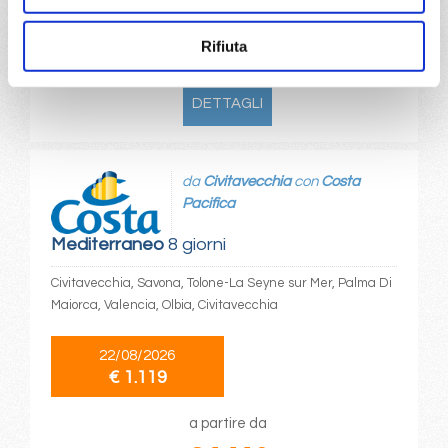
a partire da
Rifiuta
€ 1.117
DETTAGLI
da
Civitavecchia
con
Costa
Pacifica
Mediterraneo
8 giorni
Civitavecchia, Savona, Tolone-La Seyne sur Mer, Palma Di
Maiorca, Valencia, Olbia, Civitavecchia
22/08/2026
€ 1.119
a partire da