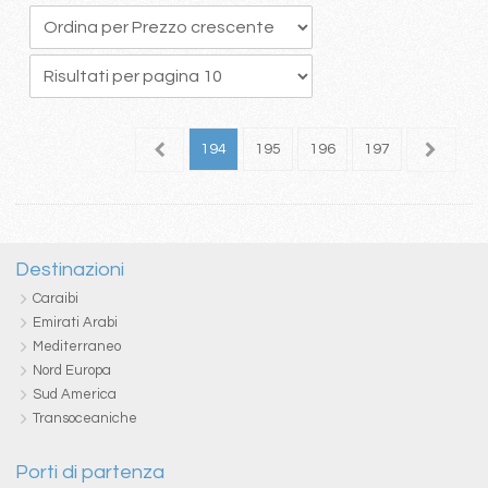
90
191
192
193
194
195
196
197
198
1
Destinazioni
Caraibi
Emirati Arabi
Mediterraneo
Nord Europa
Sud America
Transoceaniche
Porti di partenza