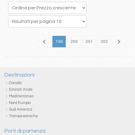
95
196
197
198
199
200
201
202
203
2
Destinazioni
Caraibi
Emirati Arabi
Mediterraneo
Nord Europa
Sud America
Transoceaniche
Porti di partenza