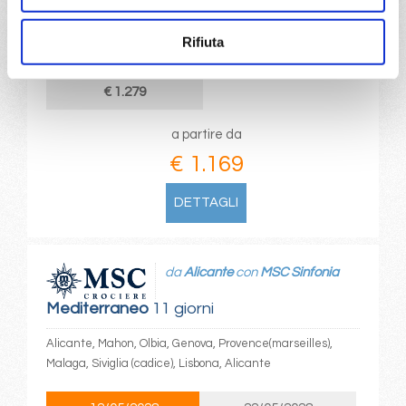
02/07/2027
12/07/2027
€ 1.169
€ 1.219
Rifiuta
22/07/2027
€ 1.279
a partire da
€ 1.169
DETTAGLI
da
Alicante
con
MSC Sinfonia
Mediterraneo
11 giorni
Alicante, Mahon, Olbia, Genova, Provence(marseilles),
Malaga, Siviglia (cadice), Lisbona, Alicante