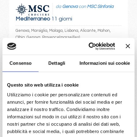
da
Genova
con
MSC Sinfonia
Mediterraneo
11 giorni
Genova, Marsiglia, Malaga, Lisbona, Alicante, Mahon,
Olbia, Genova, Provence(marseilles)
17/06/2027
27/06/2027
€ 1.169
€ 1.169
Consenso
Dettagli
Informazioni sui cookie
a partire da
€ 1.169
Questo sito web utilizza i cookie
Utilizziamo i cookie per personalizzare contenuti ed
DETTAGLI
annunci, per fornire funzionalità dei social media e per
analizzare il nostro traffico. Condividiamo inoltre
informazioni sul modo in cui utilizzi il nostro sito con i
da
Malaga
con
MSC Sinfonia
nostri partner che si occupano di analisi dei dati web,
pubblicità e social media, i quali potrebbero combinarle
Mediterraneo
11 giorni