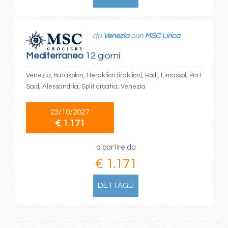
da
Venezia
con
MSC Lirica
Mediterraneo
12 giorni
Venezia, Katakolon, Heraklion (iraklion), Rodi, Limassol, Port
Said, Alessandria, Split croatia, Venezia
23/10/2027
€ 1.171
a partire da
€ 1.171
DETTAGLI