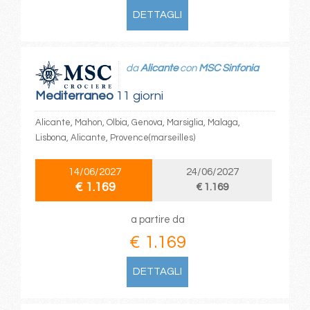
DETTAGLI
da
Alicante
con
MSC Sinfonia
Mediterraneo
11 giorni
Alicante, Mahon, Olbia, Genova, Marsiglia, Malaga,
Lisbona, Alicante, Provence(marseilles)
14/06/2027
24/06/2027
€ 1.169
€ 1.169
a partire da
€ 1.169
DETTAGLI