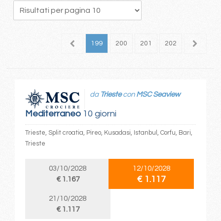
95
196
197
198
199
200
201
202
203
2
da
Trieste
con
MSC Seaview
Mediterraneo
10 giorni
Trieste, Split croatia, Pireo, Kusadasi, Istanbul, Corfu, Bari,
Trieste
03/10/2028
12/10/2028
€ 1.117
€ 1.167
21/10/2028
€ 1.117