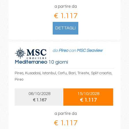
a partire da
€ 1.117
DETTAGLI
da
Pireo
con
MSC Seaview
Mediterraneo
10 giorni
Pireo, Kusadasi, Istanbul, Corfu, Bari, Trieste, Split croatia,
Pireo
06/10/2028
15/10/2028
€ 1.117
€ 1.167
a partire da
€ 1.117