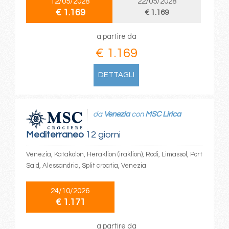
12/05/2028
22/05/2028
€ 1.169
€ 1.169
a partire da
€ 1.169
DETTAGLI
da
Venezia
con
MSC Lirica
Mediterraneo
12 giorni
Venezia, Katakolon, Heraklion (iraklion), Rodi, Limassol, Port
Said, Alessandria, Split croatia, Venezia
24/10/2026
€ 1.171
a partire da