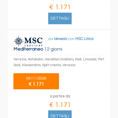
€ 1.171
DETTAGLI
da
Venezia
con
MSC Lirica
Mediterraneo
12 giorni
Venezia, Katakolon, Heraklion (iraklion), Rodi, Limassol, Port
Said, Alessandria, Split croatia, Venezia
04/11/2026
€ 1.171
a partire da
€ 1.171
DETTAGLI