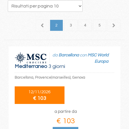
1
2
3
4
5
6
da
Barcellona
con
MSC World
Europa
Mediterraneo
3 giorni
Barcellona, Provence(marseilles), Genova
12/11/2026
€ 103
a partire da
€ 103