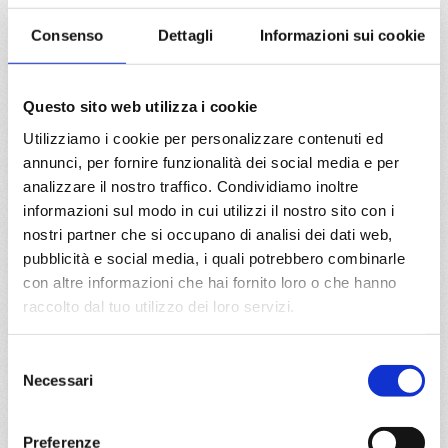
07/01/2027
Consenso
Dettagli
Informazioni sui cookie
€ 123
a partire da
Questo sito web utilizza i cookie
€ 123
Utilizziamo i cookie per personalizzare contenuti ed
annunci, per fornire funzionalità dei social media e per
DETTAGLI
analizzare il nostro traffico. Condividiamo inoltre
informazioni sul modo in cui utilizzi il nostro sito con i
nostri partner che si occupano di analisi dei dati web,
da
Valencia
con
MSC Sinfonia
pubblicità e social media, i quali potrebbero combinarle
con altre informazioni che hai fornito loro o che hanno
Mediterraneo
4 giorni
raccolto dal tuo utilizzo dei loro servizi.
Valencia, Barcellona, Provence(marseilles), Genova
Selezione
06/02/2027
Necessari
del
€ 125
consenso
a partire da
Preferenze