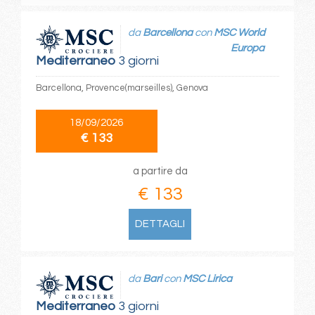
da
Barcellona
con
MSC World
Europa
Mediterraneo
3 giorni
Barcellona, Provence(marseilles), Genova
18/09/2026
€ 133
a partire da
€ 133
DETTAGLI
da
Bari
con
MSC Lirica
Mediterraneo
3 giorni