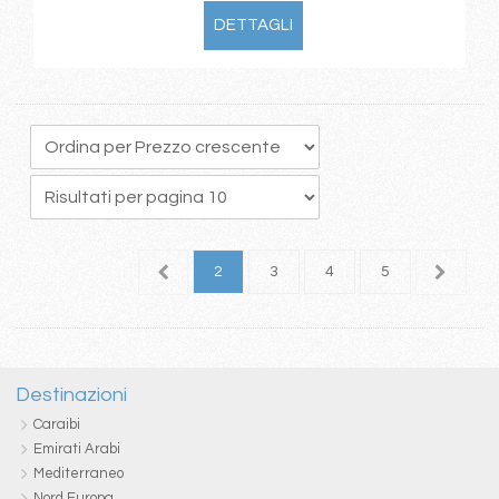
DETTAGLI
1
2
3
4
5
6
Destinazioni
Caraibi
Emirati Arabi
Mediterraneo
Nord Europa