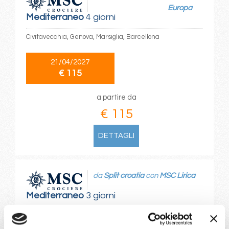
Europa
Mediterraneo
4 giorni
Civitavecchia, Genova, Marsiglia, Barcellona
21/04/2027
€ 115
a partire da
€ 115
DETTAGLI
da
Split croatia
con
MSC Lirica
Mediterraneo
3 giorni
Split croatia, Venezia, Bari