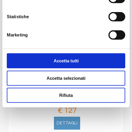
€ 125
Statistiche
DETTAGLI
Marketing
da
Genova
con
MSC Sinfonia
Mediterraneo
5 giorni
Accetta tutti
Genova, Livorno, Civitavecchia, Valencia
Accetta selezionati
12/01/2027
€ 127
Rifiuta
a partire da
€ 127
DETTAGLI