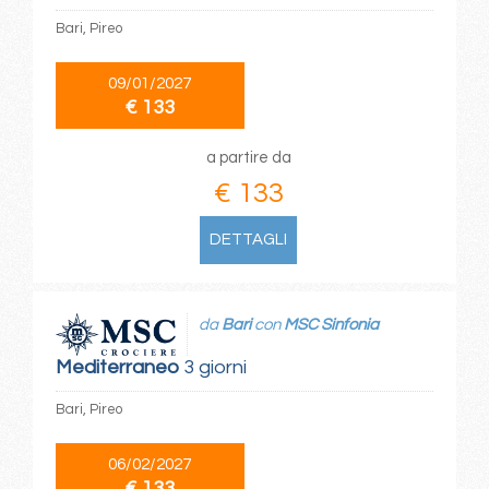
Bari, Pireo
09/01/2027
€ 133
a partire da
€ 133
DETTAGLI
da
Bari
con
MSC Sinfonia
Mediterraneo
3 giorni
Bari, Pireo
06/02/2027
€ 133