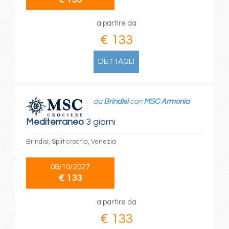
a partire da
€ 133
DETTAGLI
da
Brindisi
con
MSC Armonia
Mediterraneo
3 giorni
Brindisi, Split croatia, Venezia
08/10/2027
€ 133
a partire da
€ 133