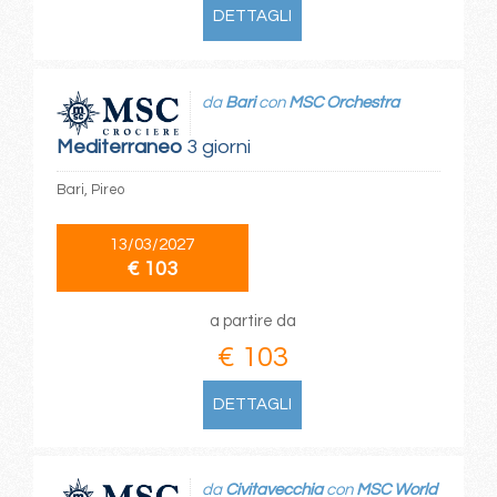
DETTAGLI
da
Bari
con
MSC Orchestra
Mediterraneo
3 giorni
Bari, Pireo
13/03/2027
€ 103
a partire da
€ 103
DETTAGLI
da
Civitavecchia
con
MSC World