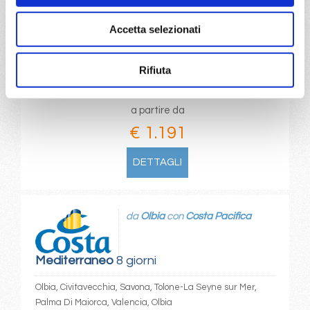
Venezia, Katakolon, Heraklion (iraklion), Rodi, Limassol, Port
Accetta selezionati
Said, Alessandria, Split croatia, Venezia
17/12/2026
28/12/2026
Rifiuta
€ 1.191
€ 1.971
a partire da
€ 1.191
DETTAGLI
da
Olbia
con
Costa Pacifica
Mediterraneo
8 giorni
Olbia, Civitavecchia, Savona, Tolone-La Seyne sur Mer,
Palma Di Maiorca, Valencia, Olbia