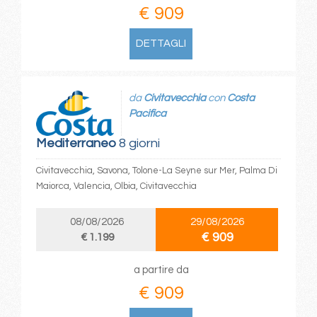
€ 909
DETTAGLI
da
Civitavecchia
con
Costa
Pacifica
Mediterraneo
8 giorni
Civitavecchia, Savona, Tolone-La Seyne sur Mer, Palma Di
Maiorca, Valencia, Olbia, Civitavecchia
08/08/2026
29/08/2026
€ 909
€ 1.199
a partire da
€ 909