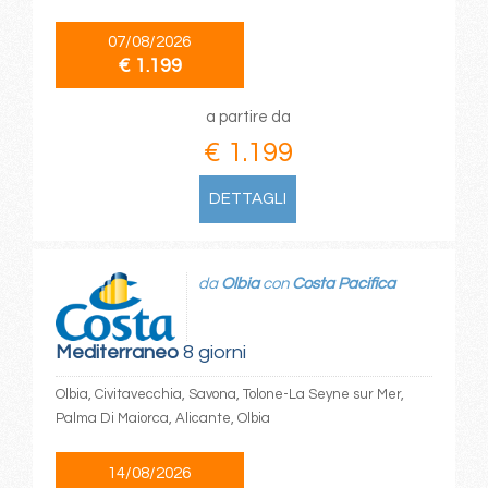
07/08/2026
€ 1.199
a partire da
€ 1.199
DETTAGLI
da
Olbia
con
Costa Pacifica
Mediterraneo
8 giorni
Olbia, Civitavecchia, Savona, Tolone-La Seyne sur Mer,
Palma Di Maiorca, Alicante, Olbia
14/08/2026