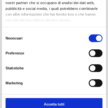
nostri partner che si occupano di analisi dei dati web,
da
Split croatia
con
MSC Lirica
pubblicità e social media, i quali potrebbero combinarle
Mediterraneo
12 giorni
con altre informazioni che hai fornito loro o che hanno
raccolto dal tuo utilizzo dei loro servizi.
Split croatia, Venezia, Katakolon, Heraklion (iraklion), Rodi,
Limassol, Port Said, Alessandria, Split croatia
Selezione
Necessari
del
16/12/2026
27/12/2026
consenso
€ 1.191
€ 1.971
Preferenze
a partire da
€ 1.191
Statistiche
DETTAGLI
Marketing
da
Venezia
con
MSC Lirica
Mediterraneo
12 giorni
Accetta tutti