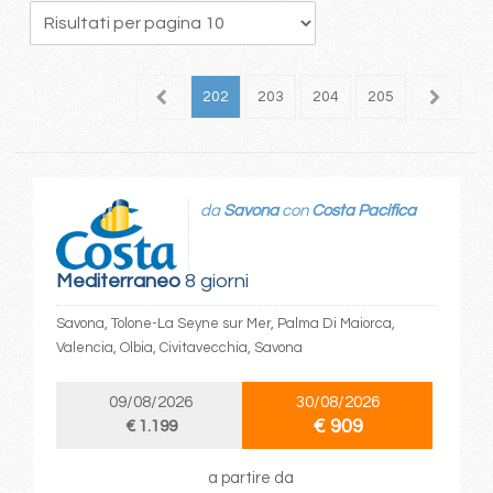
98
199
200
201
202
203
204
205
206
2
da
Savona
con
Costa Pacifica
Mediterraneo
8 giorni
Savona, Tolone-La Seyne sur Mer, Palma Di Maiorca,
Valencia, Olbia, Civitavecchia, Savona
09/08/2026
30/08/2026
€ 909
€ 1.199
a partire da