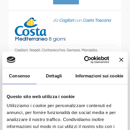
da
Cagliari
con
Costa Toscana
Mediterraneo
8 giorni
Cagliari, Napoli, Civitavecchia, Genova, Marsiglia,
Barcellona, Cagliari
18/08/2026
25/08/2026
Consenso
Dettagli
Informazioni sui cookie
€ 1.159
€ 1.189
a partire da
Questo sito web utilizza i cookie
€ 1.159
Utilizziamo i cookie per personalizzare contenuti ed
annunci, per fornire funzionalità dei social media e per
DETTAGLI
analizzare il nostro traffico. Condividiamo inoltre
informazioni sul modo in cui utilizzi il nostro sito con i