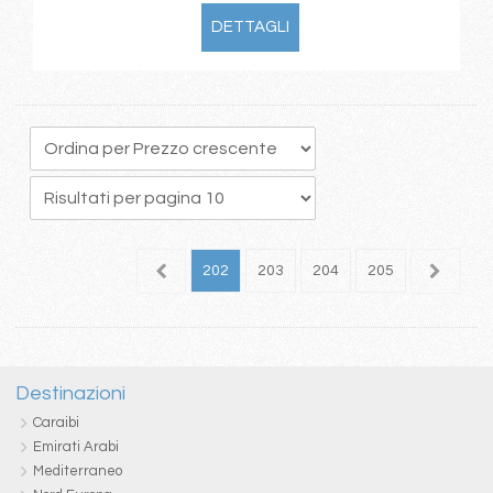
DETTAGLI
98
199
200
201
202
203
204
205
206
2
Destinazioni
Caraibi
Emirati Arabi
Mediterraneo