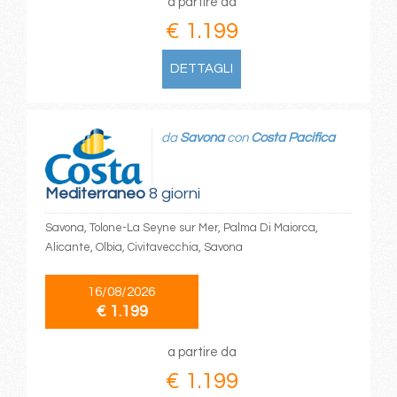
a partire da
€ 1.199
DETTAGLI
da
Savona
con
Costa Pacifica
Mediterraneo
8 giorni
Savona, Tolone-La Seyne sur Mer, Palma Di Maiorca,
Alicante, Olbia, Civitavecchia, Savona
16/08/2026
€ 1.199
a partire da
€ 1.199