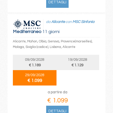
DETTAGLI
da
Alicante
con
MSC Sinfonia
Mediterraneo
11 giorni
Alicante, Mahon, Olbia, Genova, Provence(marseilles),
Malaga, Siviglia (cadice), Lisbona, Alicante
09/09/2028
19/09/2028
€ 1.189
€ 1.129
29/09/2028
€ 1.099
a partire da
€ 1.099
DETTAGLI