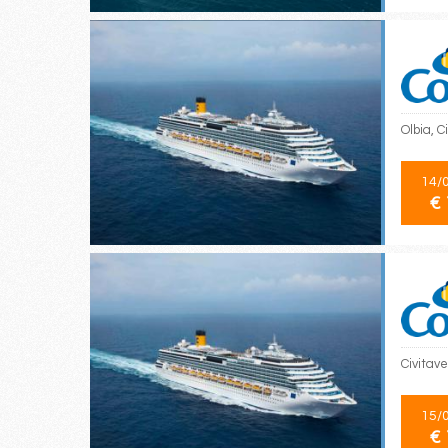
Olbia, 
14/
€ 
Civitav
15/
€ 