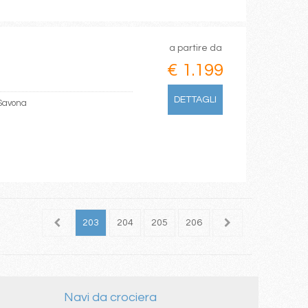
a partire da
€ 1.199
DETTAGLI
 Savona
201
202
203
204
205
206
207
208
209
Navi da crociera