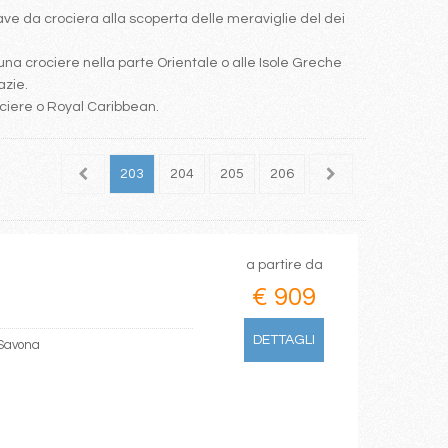
e da crociera alla scoperta delle meraviglie del dei
una crociere nella parte Orientale o alle Isole Greche
azie.
ociere o Royal Caribbean.
201
202
203
204
205
206
207
208
209
a partire da
€ 909
DETTAGLI
 Savona