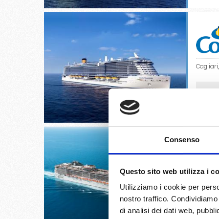
Cagliari
18/
€
Consenso
Questo sito web utilizza i c
Pireo, K
Utilizziamo i cookie per perso
nostro traffico. Condividiamo 
16/
€ 
di analisi dei dati web, pubbl