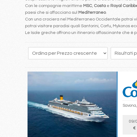
Con le compagnie marittime
MSC
,
Costa
e
Royal Carib
paesi che si affacciano sul
Mediterraneo
.
Con una crociera nel Mediterraneo Occidentale potrai visi
potrai visitare paradisi quali Santorini, Corfu, Mykonos ecc
Le Isole greche offrono un itinerario affascinante che 
183
184
185
186
187
188
189
190
191
Savona,
09/
€