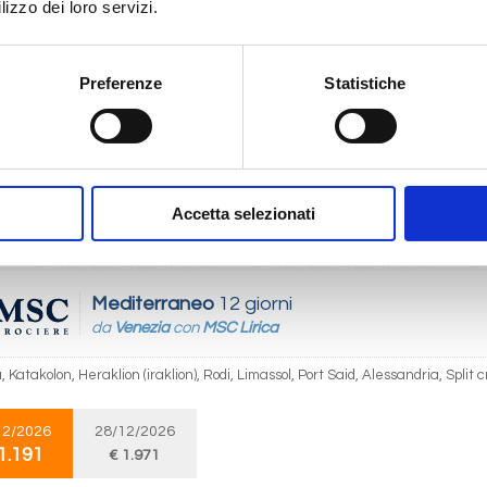
lizzo dei loro servizi.
Mediterraneo
12 giorni
Preferenze
Statistiche
da
Split croatia
con
MSC Lirica
oatia, Venezia, Katakolon, Heraklion (iraklion), Rodi, Limassol, Port Said, Alessa
12/2026
27/12/2026
Accetta selezionati
1.191
€ 1.971
Mediterraneo
12 giorni
da
Venezia
con
MSC Lirica
 Katakolon, Heraklion (iraklion), Rodi, Limassol, Port Said, Alessandria, Split 
12/2026
28/12/2026
1.191
€ 1.971