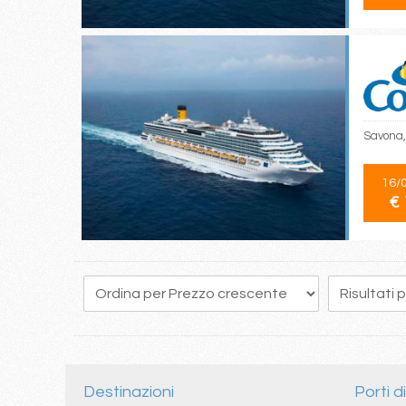
Savona,
16/
€ 
183
184
185
186
187
188
189
190
191
Destinazioni
Porti d