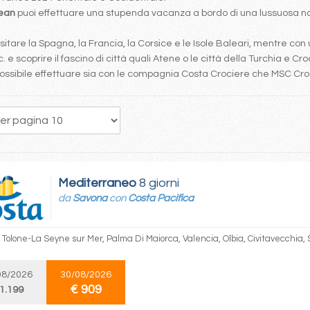
bean
puoi effettuare una stupenda vacanza a bordo di una lussuosa nav
tare la Spagna, la Francia, la Corsice e le Isole Baleari, mentre con 
. e scoprire il fascino di città quali Atene o le città della Turchia e Cro
è possibile effettuare sia con le compagnia Costa Crociere che MSC Cr
192
193
194
195
196
197
198
199
200
Mediterraneo
8 giorni
da
Savona
con
Costa Pacifica
 Tolone-La Seyne sur Mer, Palma Di Maiorca, Valencia, Olbia, Civitavecchia,
08/2026
30/08/2026
€ 909
 1.199