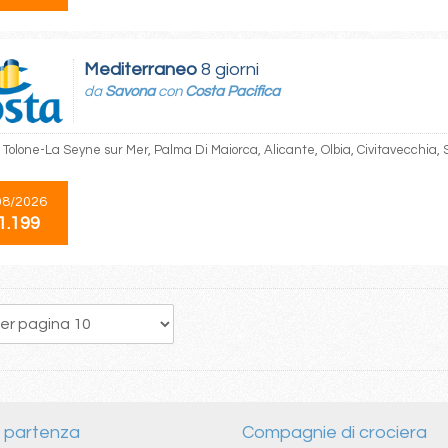
Mediterraneo
8 giorni
da
Savona
con
Costa Pacifica
 Tolone-La Seyne sur Mer, Palma Di Maiorca, Alicante, Olbia, Civitavecchia,
08/2026
1.199
192
193
194
195
196
197
198
199
200
i partenza
Compagnie di crociera