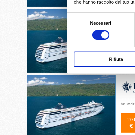
che hanno raccolto dal tuo uti
Selezione
Necessari
del
consenso
Split cr
16/
Rifiuta
€ 
Venezia,
17/
€ 