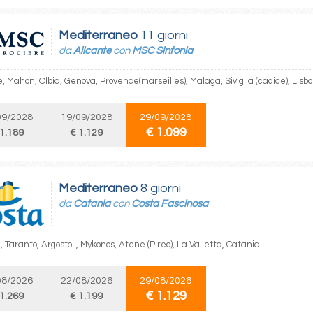
Mediterraneo
11 giorni
da
Alicante
con
MSC Sinfonia
, Mahon, Olbia, Genova, Provence(marseilles), Malaga, Siviglia (cadice), Lisb
09/2028
19/09/2028
29/09/2028
€ 1.099
 1.189
€ 1.129
Mediterraneo
8 giorni
da
Catania
con
Costa Fascinosa
 Taranto, Argostoli, Mykonos, Atene (Pireo), La Valletta, Catania
08/2026
22/08/2026
29/08/2026
€ 1.129
 1.269
€ 1.199