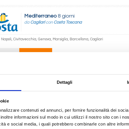
Mediterraneo
8 giorni
da
Cagliari
con
Costa Toscana
, Napoli, Civitavecchia, Genova, Marsiglia, Barcellona, Cagliari
08/2026
25/08/2026
€ 1.159
 1.189
Dettagli
Mediterraneo
10 giorni
da
Pireo
con
MSC Splendida
ookie
usadasi, Istanbul, Corfu, Bari, Trieste, Split croatia, Pireo, Katakolon
nalizzare contenuti ed annunci, per fornire funzionalità dei socia
inoltre informazioni sul modo in cui utilizzi il nostro sito con i n
09/2027
1.187
icità e social media, i quali potrebbero combinarle con altre inform