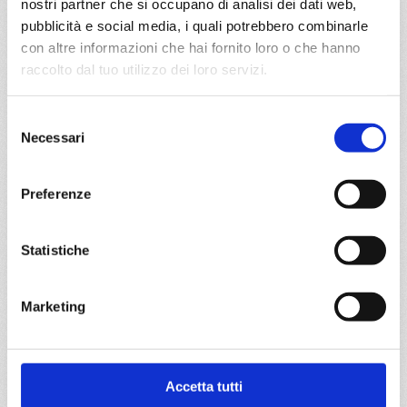
nostri partner che si occupano di analisi dei dati web,
Mediterraneo
8 giorni
pubblicità e social media, i quali potrebbero combinarle
con altre informazioni che hai fornito loro o che hanno
Palermo, La Goulette, Barcellona, Marsiglia, Savona,
raccolto dal tuo utilizzo dei loro servizi.
Napoli, Palermo
Selezione
05/01/2027
Necessari
€ 350
del
consenso
a partire da
Preferenze
€ 350
Statistiche
DETTAGLI
Marketing
da
La Spezia
con
Costa
Fascinosa
Mediterraneo
7 giorni
Accetta tutti