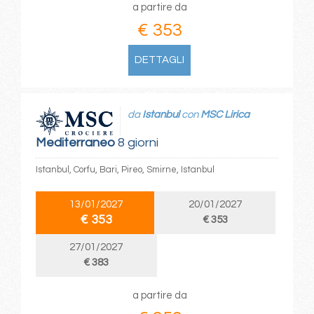
a partire da
€ 353
DETTAGLI
da
Istanbul
con
MSC Lirica
Mediterraneo
8 giorni
Istanbul, Corfu, Bari, Pireo, Smirne, Istanbul
13/01/2027
20/01/2027
€ 353
€ 353
27/01/2027
€ 383
a partire da