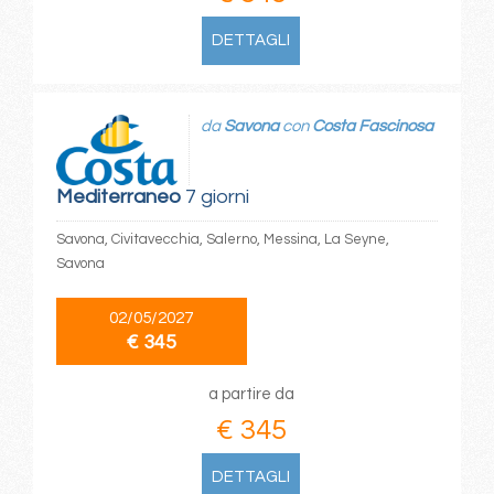
DETTAGLI
da
Savona
con
Costa Fascinosa
Mediterraneo
7 giorni
Savona, Civitavecchia, Salerno, Messina, La Seyne,
Savona
02/05/2027
€ 345
a partire da
€ 345
DETTAGLI