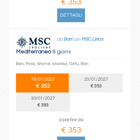
€ 353
DETTAGLI
da
Bari
con
MSC Lirica
Mediterraneo
8 giorni
Bari, Pireo, Smirne, Istanbul, Corfu, Bari
16/01/2027
23/01/2027
€ 353
€ 353
30/01/2027
€ 383
a partire da
€ 353