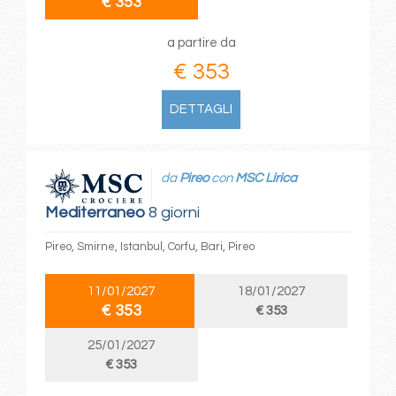
€ 353
a partire da
€ 353
DETTAGLI
da
Pireo
con
MSC Lirica
Mediterraneo
8 giorni
Pireo, Smirne, Istanbul, Corfu, Bari, Pireo
11/01/2027
18/01/2027
€ 353
€ 353
25/01/2027
€ 353