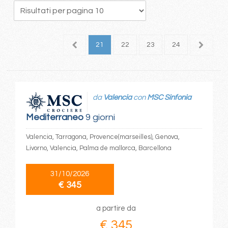
7
18
19
20
21
22
23
24
25
2
da
Valencia
con
MSC Sinfonia
Mediterraneo
9 giorni
Valencia, Tarragona, Provence(marseilles), Genova,
Livorno, Valencia, Palma de mallorca, Barcellona
31/10/2026
€ 345
a partire da
€ 345