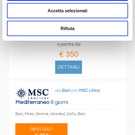
La Spezia, Civitavecchia, Salerno, Catania, La Seyne,
Savona
Accetta selezionati
25/10/2027
Rifiuta
€ 350
a partire da
€ 350
DETTAGLI
da
Bari
con
MSC Lirica
Mediterraneo
8 giorni
Bari, Pireo, Smirne, Istanbul, Corfu, Bari
09/01/2027