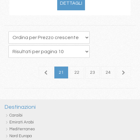
DETTAGLI
7
18
19
20
21
22
23
24
25
2
Destinazioni
Caraibi
Emirati Arabi
Mediterraneo
Nord Europa