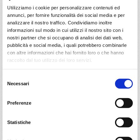
€ 1.329
Utilizziamo i cookie per personalizzare contenuti ed
annunci, per fornire funzionalità dei social media e per
DETTAGLI
analizzare il nostro traffico. Condividiamo inoltre
informazioni sul modo in cui utilizzi il nostro sito con i
nostri partner che si occupano di analisi dei dati web,
da
Bari
con
MSC Fantasia
pubblicità e social media, i quali potrebbero combinarle
Mediterraneo
10 giorni
con altre informazioni che hai fornito loro o che hanno
raccolto dal tuo utilizzo dei loro servizi.
Bari, Trieste, Katakolon, Pireo, Kusadasi, Istanbul, Corfu,
Bari
Selezione
Necessari
del
09/08/2026
27/08/2026
consenso
€ 1.347
€ 1.457
Preferenze
a partire da
€ 1.347
Statistiche
DETTAGLI