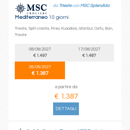
da
Trieste
con
MSC Splendida
Mediterraneo
10 giorni
Trieste, Split croatia, Pireo, Kusadasi, Istanbul, Corfu, Bari,
Trieste
08/08/2027
17/08/2027
€ 1.497
€ 1.487
26/08/2027
€ 1.387
a partire da
€ 1.387
DETTAGLI