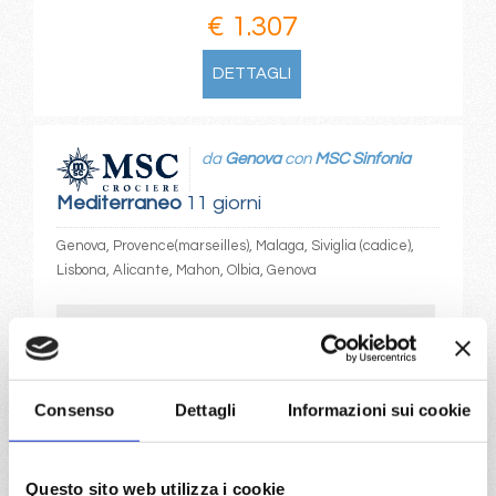
€ 1.307
DETTAGLI
da
Genova
con
MSC Sinfonia
Mediterraneo
11 giorni
Genova, Provence(marseilles), Malaga, Siviglia (cadice),
Lisbona, Alicante, Mahon, Olbia, Genova
03/08/2028
13/08/2028
€ 1.569
€ 1.479
23/08/2028
Consenso
Dettagli
Informazioni sui cookie
€ 1.329
a partire da
Questo sito web utilizza i cookie