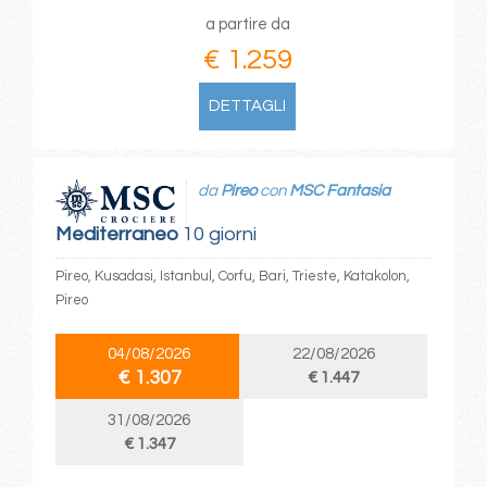
a partire da
€ 1.259
DETTAGLI
da
Pireo
con
MSC Fantasia
Mediterraneo
10 giorni
Pireo, Kusadasi, Istanbul, Corfu, Bari, Trieste, Katakolon,
Pireo
04/08/2026
22/08/2026
€ 1.307
€ 1.447
31/08/2026
€ 1.347