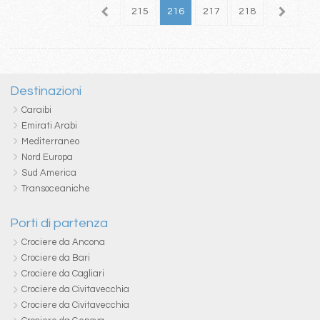
11
212
213
214
215
216
217
218
Destinazioni
Caraibi
Emirati Arabi
Mediterraneo
Nord Europa
Sud America
Transoceaniche
Porti di partenza
Crociere da Ancona
Crociere da Bari
Crociere da Cagliari
Crociere da Civitavecchia
Crociere da Civitavecchia