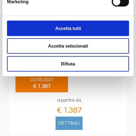
Marketing
da
Istanbul
con
MSC Splendida
Mediterraneo
10 giorni
Accetta tutti
Istanbul, Corfu, Bari, Trieste, Split croatia, Pireo, Kusadasi,
Accetta selezionati
Istanbul
04/08/2027
13/08/2027
Rifiuta
€ 1.497
€ 1.487
22/08/2027
€ 1.387
a partire da
€ 1.387
DETTAGLI