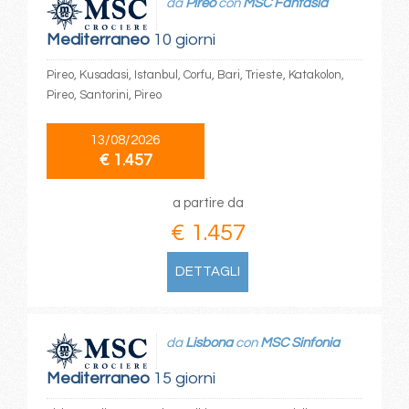
da
Pireo
con
MSC Fantasia
Mediterraneo
10 giorni
Pireo, Kusadasi, Istanbul, Corfu, Bari, Trieste, Katakolon,
Pireo, Santorini, Pireo
13/08/2026
€ 1.457
a partire da
€ 1.457
DETTAGLI
da
Lisbona
con
MSC Sinfonia
Mediterraneo
15 giorni