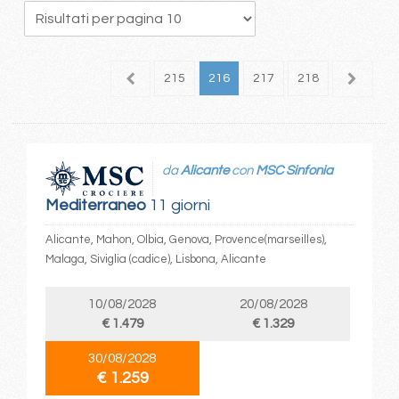
11
212
213
214
215
216
217
218
da
Alicante
con
MSC Sinfonia
Mediterraneo
11 giorni
Alicante, Mahon, Olbia, Genova, Provence(marseilles),
Malaga, Siviglia (cadice), Lisbona, Alicante
10/08/2028
20/08/2028
€ 1.479
€ 1.329
30/08/2028
€ 1.259