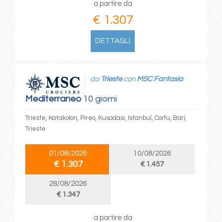
a partire da
€ 1.307
DETTAGLI
da
Trieste
con
MSC Fantasia
Mediterraneo
10 giorni
Trieste, Katakolon, Pireo, Kusadasi, Istanbul, Corfu, Bari,
Trieste
01/08/2026
10/08/2026
€ 1.307
€ 1.457
28/08/2026
€ 1.347
a partire da