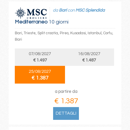
da
Bari
con
MSC Splendida
Mediterraneo
10 giorni
Bari, Trieste, Split croatia, Pireo, Kusadasi, Istanbul, Corfu,
Bari
07/08/2027
16/08/2027
€ 1.497
€ 1.487
25/08/2027
€ 1.387
a partire da
€ 1.387
DETTAGLI