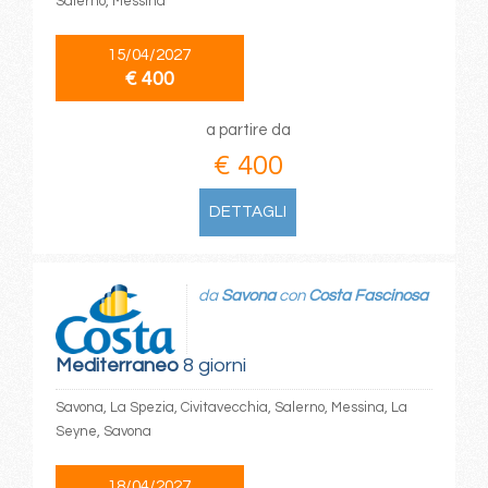
Salerno, Messina
15/04/2027
€ 400
a partire da
€ 400
DETTAGLI
da
Savona
con
Costa Fascinosa
Mediterraneo
8 giorni
Savona, La Spezia, Civitavecchia, Salerno, Messina, La
Seyne, Savona
18/04/2027