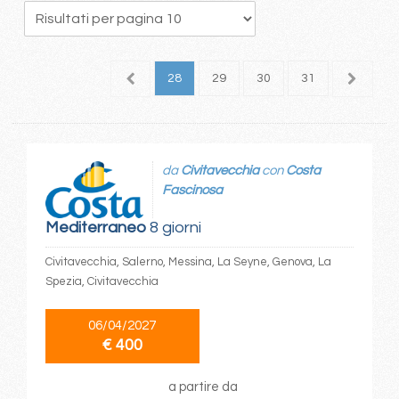
4
25
26
27
28
29
30
31
32
3
da
Civitavecchia
con
Costa
Fascinosa
Mediterraneo
8 giorni
Civitavecchia, Salerno, Messina, La Seyne, Genova, La
Spezia, Civitavecchia
06/04/2027
€ 400
a partire da