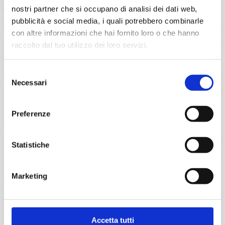
Fascinosa
nostri partner che si occupano di analisi dei dati web,
pubblicità e social media, i quali potrebbero combinarle
Mediterraneo
8 giorni
con altre informazioni che hai fornito loro o che hanno
Civitavecchia, Salerno, Messina, La Seyne, Savona, La
raccolto dal tuo utilizzo dei loro servizi.
Spezia, Civitavecchia
Selezione
13/04/2027
Necessari
del
€ 400
consenso
a partire da
Preferenze
€ 400
Statistiche
DETTAGLI
Marketing
da
Salerno
con
Costa Fascinosa
Accetta tutti
Mediterraneo
8 giorni