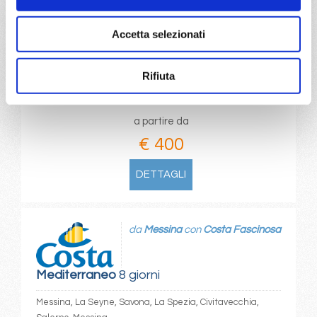
Salerno, Messina, La Seyne, Savona, La Spezia,
Accetta selezionati
Civitavecchia, Salerno
14/04/2027
Rifiuta
€ 400
a partire da
€ 400
DETTAGLI
da
Messina
con
Costa Fascinosa
Mediterraneo
8 giorni
Messina, La Seyne, Savona, La Spezia, Civitavecchia,