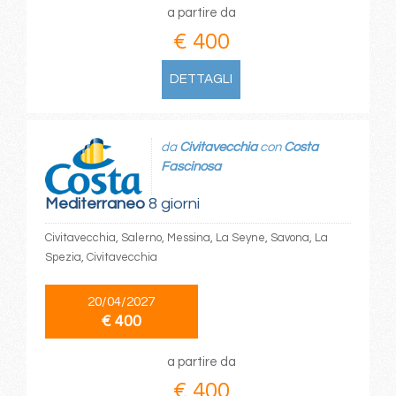
a partire da
€ 400
DETTAGLI
da
Civitavecchia
con
Costa
Fascinosa
Mediterraneo
8 giorni
Civitavecchia, Salerno, Messina, La Seyne, Savona, La
Spezia, Civitavecchia
20/04/2027
€ 400
a partire da
€ 400