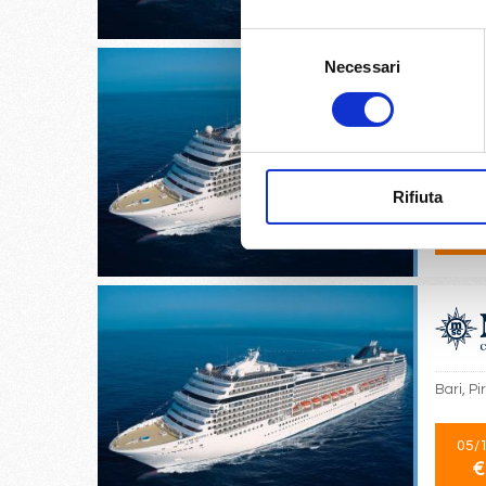
Selezione
Necessari
del
consenso
Istanbul
Rifiuta
02/
€
Bari, Pi
05/
€