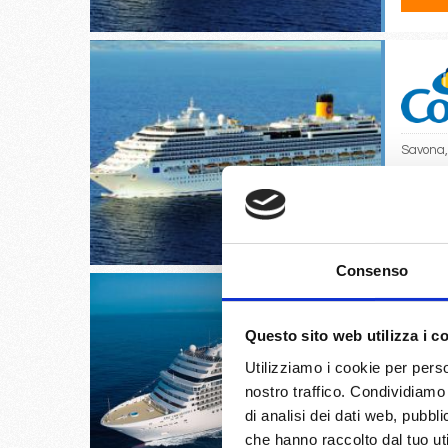
Savona,
24/
€
Consenso
Questo sito web utilizza i c
Utilizziamo i cookie per perso
Smirne, 
nostro traffico. Condividiamo 
di analisi dei dati web, pubbl
01/
che hanno raccolto dal tuo uti
€