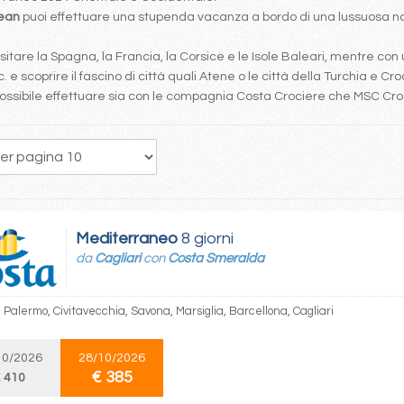
bean
puoi effettuare una stupenda vacanza a bordo di una lussuosa nav
tare la Spagna, la Francia, la Corsice e le Isole Baleari, mentre con 
. e scoprire il fascino di città quali Atene o le città della Turchia e Cro
è possibile effettuare sia con le compagnia Costa Crociere che MSC Cr
19
20
21
22
23
24
25
26
27
Mediterraneo
8 giorni
da
Cagliari
con
Costa Smeralda
, Palermo, Civitavecchia, Savona, Marsiglia, Barcellona, Cagliari
10/2026
28/10/2026
€ 385
 410