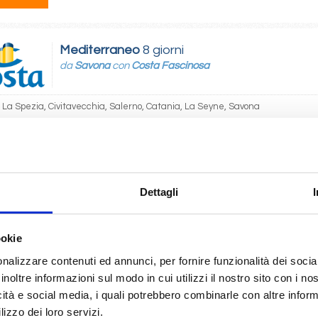
Mediterraneo
8 giorni
da
Savona
con
Costa Fascinosa
 La Spezia, Civitavecchia, Salerno, Catania, La Seyne, Savona
10/2027
 410
Dettagli
Mediterraneo
8 giorni
da
Smirne
con
MSC Orchestra
ookie
nalizzare contenuti ed annunci, per fornire funzionalità dei socia
Istanbul, Corfu, Bari, Pireo, Smirne
inoltre informazioni sul modo in cui utilizzi il nostro sito con i n
icità e social media, i quali potrebbero combinarle con altre inform
12/2026
08/12/2026
22/12/2026
29/12/2026
lizzo dei loro servizi.
 413
€ 413
€ 733
€ 1.113