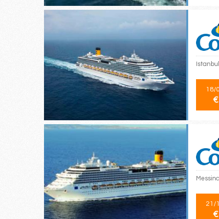
Istanbul
18/
€
Messina
21/
€