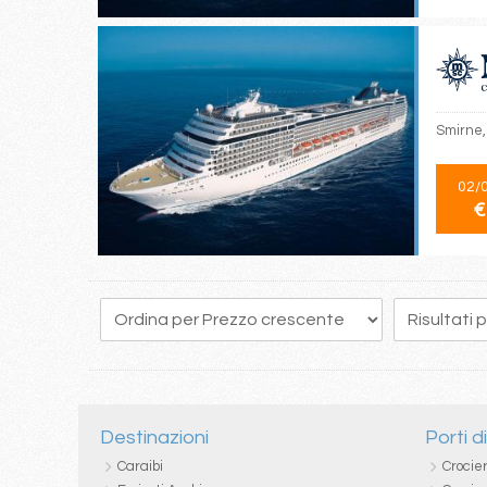
Smirne, 
02/
€
10
11
12
13
14
15
16
17
18
Destinazioni
Porti d
Caraibi
Crocie