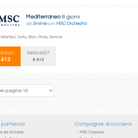
Mediterraneo
8 giorni
da
Smirne
con
MSC Orchestra
Istanbul, Corfu, Bari, Pireo, Smirne
02/2027
09/02/2027
 413
€ 413
19
20
21
22
23
24
25
26
27
i partenza
Compagnie di crociera
re da Ancona
MSC Crociere