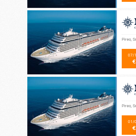
Pireo, S
07/
€
Pireo, S
01/
€