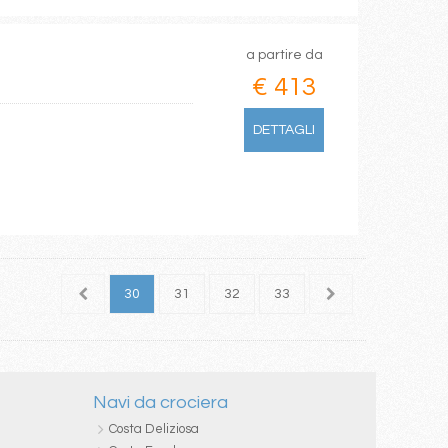
a partire da
€ 413
DETTAGLI
28
29
30
31
32
33
34
35
36
Navi da crociera
Costa Deliziosa