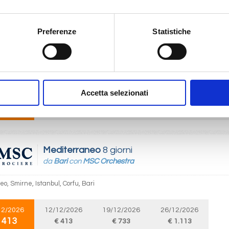
Preferenze
Statistiche
Mediterraneo
8 giorni
da
Istanbul
con
MSC Orchestra
, Corfu, Bari, Pireo, Smirne, Istanbul
Accetta selezionati
12/2026
09/12/2026
16/12/2026
23/12/2026
30
 413
€ 413
€ 413
€ 733
€
Mediterraneo
8 giorni
da
Bari
con
MSC Orchestra
reo, Smirne, Istanbul, Corfu, Bari
12/2026
12/12/2026
19/12/2026
26/12/2026
 413
€ 413
€ 733
€ 1.113