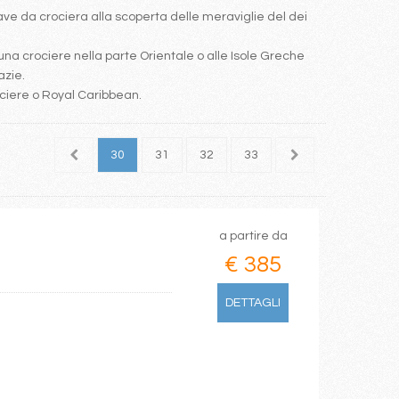
e da crociera alla scoperta delle meraviglie del dei
una crociere nella parte Orientale o alle Isole Greche
azie.
ociere o Royal Caribbean.
28
29
30
31
32
33
34
35
36
a partire da
€ 385
DETTAGLI