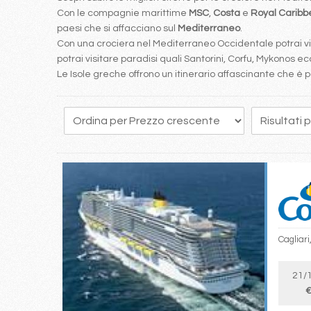
Con le compagnie marittime
MSC
,
Costa
e
Royal Carib
paesi che si affacciano sul
Mediterraneo
.
Con una crociera nel Mediterraneo Occidentale potrai visi
potrai visitare paradisi quali Santorini, Corfu, Mykonos ecc
Le Isole greche offrono un itinerario affascinante che 
10
11
12
13
14
15
16
17
18
Cagliari
21/
€