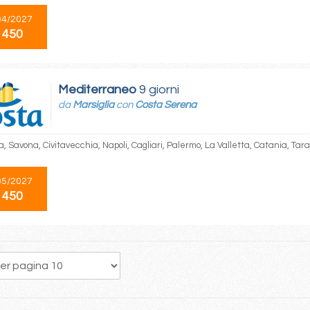
04/2027
 450
Mediterraneo
9 giorni
da
Marsiglia
con
Costa Serena
a, Savona, Civitavecchia, Napoli, Cagliari, Palermo, La Valletta, Catania, Tar
05/2027
 450
26
27
28
29
30
31
32
33
34