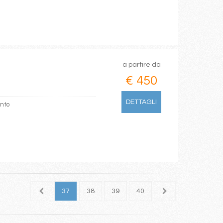
a partire da
€ 450
DETTAGLI
anto
35
36
37
38
39
40
41
42
43