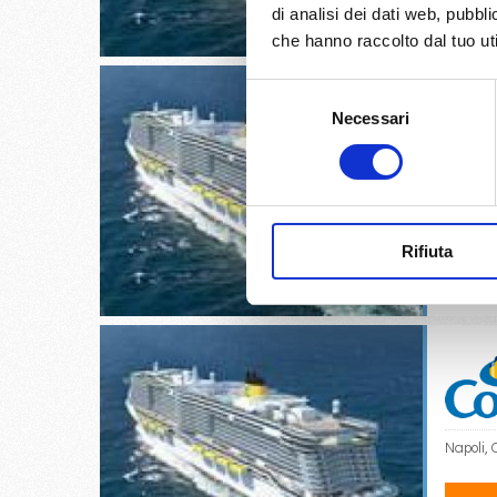
€
di analisi dei dati web, pubbl
che hanno raccolto dal tuo uti
Selezione
Necessari
del
consenso
Cagliari
13/
Rifiuta
€
Napoli, 