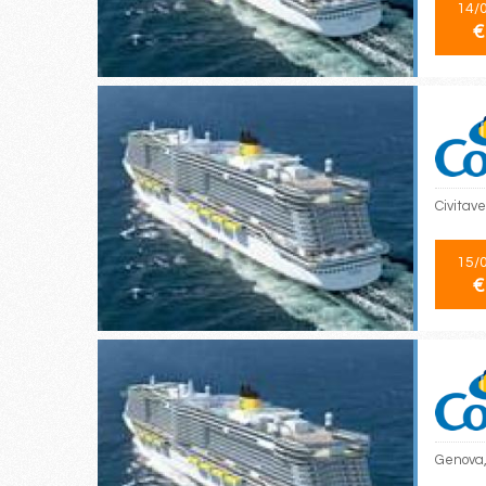
14/
€
Civitave
15/
€
Genova, 