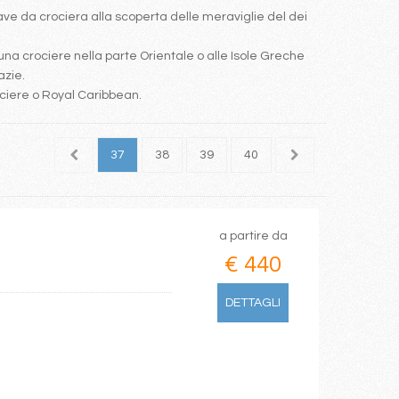
e da crociera alla scoperta delle meraviglie del dei
una crociere nella parte Orientale o alle Isole Greche
azie.
ociere o Royal Caribbean.
35
36
37
38
39
40
41
42
43
a partire da
€ 440
DETTAGLI