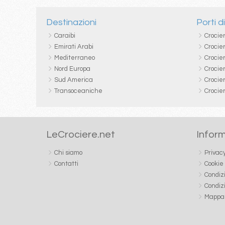
Destinazioni
Porti d
Caraibi
Crocie
Emirati Arabi
Crocie
Mediterraneo
Crocier
Nord Europa
Crocie
Sud America
Crocie
Transoceaniche
Crocie
LeCrociere.net
Inform
Chi siamo
Privac
Contatti
Cookie
Condiz
Condiz
Mappa 