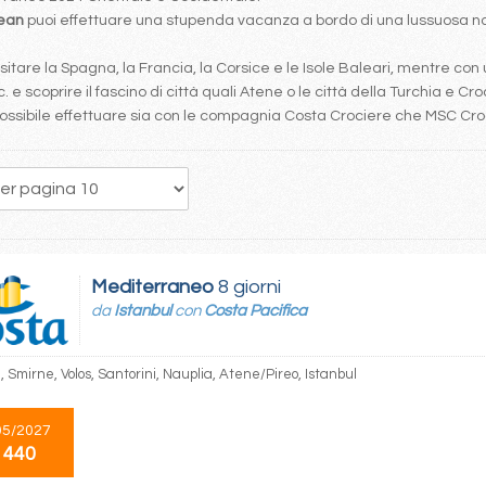
bean
puoi effettuare una stupenda vacanza a bordo di una lussuosa nav
tare la Spagna, la Francia, la Corsice e le Isole Baleari, mentre con 
. e scoprire il fascino di città quali Atene o le città della Turchia e Cro
è possibile effettuare sia con le compagnia Costa Crociere che MSC Cr
26
27
28
29
30
31
32
33
34
Mediterraneo
8 giorni
da
Istanbul
con
Costa Pacifica
, Smirne, Volos, Santorini, Nauplia, Atene/Pireo, Istanbul
05/2027
 440