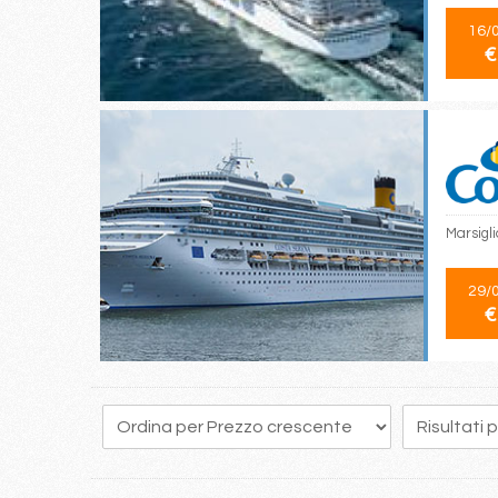
16/
€
Marsigli
29/
€
17
18
19
20
21
22
23
24
25