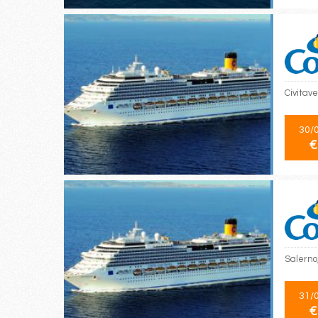
Civitav
30/
€
Salerno
31/
€