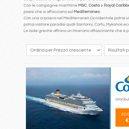
Con le compagnie marittime
MSC
,
Costa
e
Royal Carib
paesi che si affacciano sul
Mediterraneo
.
Con una crociera nel Mediterraneo Occidentale potrai visi
potrai visitare paradisi quali Santorini, Corfu, Mykonos ecc
Le Isole greche offrono un itinerario affascinante che 
17
18
19
20
21
22
23
24
25
Istanbul
02/
€