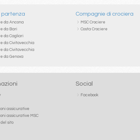
i partenza
Compagnie di crociera
re da Ancona
MSC Crociere
re da Bari
Costa Crociere
e da Cagliari
re da Civitavecchia
re da Civitavecchia
re da Genova
azioni
Social
y
Facebook
ioni assicurative
ioni assicurative MSC
del sito