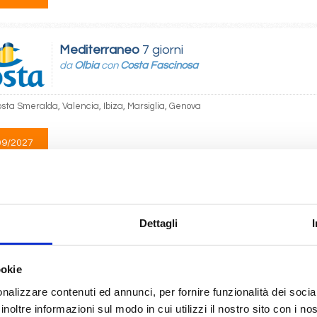
Mediterraneo
7 giorni
da
Olbia
con
Costa Fascinosa
osta Smeralda, Valencia, Ibiza, Marsiglia, Genova
09/2027
 445
Mediterraneo
8 giorni
Dettagli
da
Genova
con
Costa Smeralda
ookie
Marsiglia, Barcellona, Cagliari, Napoli, Civitavecchia, Genova
nalizzare contenuti ed annunci, per fornire funzionalità dei socia
inoltre informazioni sul modo in cui utilizzi il nostro sito con i n
04/2027