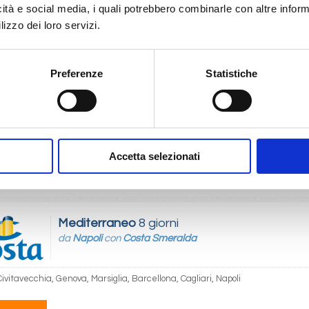
 450
icità e social media, i quali potrebbero combinarle con altre inform
lizzo dei loro servizi.
Mediterraneo
8 giorni
Preferenze
Statistiche
da
Cagliari
con
Costa Smeralda
, Napoli, Civitavecchia, Genova, Marsiglia, Barcellona, Cagliari
04/2027
Accetta selezionati
 450
Mediterraneo
8 giorni
da
Napoli
con
Costa Smeralda
Civitavecchia, Genova, Marsiglia, Barcellona, Cagliari, Napoli