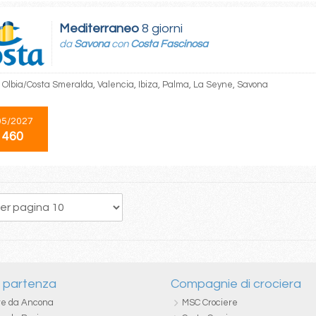
Mediterraneo
8 giorni
da
Savona
con
Costa Fascinosa
 Olbia/Costa Smeralda, Valencia, Ibiza, Palma, La Seyne, Savona
05/2027
 460
28
29
30
31
32
33
34
35
36
i partenza
Compagnie di crociera
re da Ancona
MSC Crociere