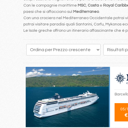
Con le compagnie marittime
MSC
,
Costa
e
Royal Carib
paesi che si affacciano sul
Mediterraneo
.
Con una crociera nel Mediterraneo Occidentale potrai visi
potrai visitare paradisi quali Santorini, Corfu, Mykonos ecc
Le Isole greche offrono un itinerario affascinante che 
19
20
21
22
23
24
25
26
27
Barcello
05/
€