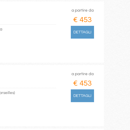
a partire da
€ 453
na
DETTAGLI
a partire da
€ 453
rseilles)
DETTAGLI