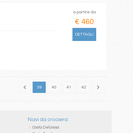
a partire da
€ 460
DETTAGLI
37
38
39
40
41
42
43
44
45
Navi da crociera
Costa Deliziosa