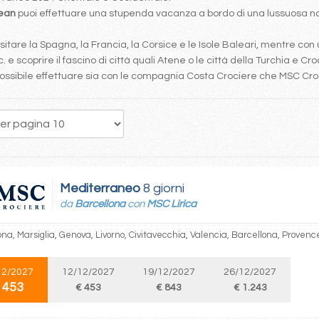
bean
puoi effettuare una stupenda vacanza a bordo di una lussuosa nav
tare la Spagna, la Francia, la Corsice e le Isole Baleari, mentre con 
. e scoprire il fascino di città quali Atene o le città della Turchia e Cro
è possibile effettuare sia con le compagnia Costa Crociere che MSC Cr
28
29
30
31
32
33
34
35
36
Mediterraneo
8 giorni
da
Barcellona
con
MSC Lirica
na, Marsiglia, Genova, Livorno, Civitavecchia, Valencia, Barcellona, Provenc
12/2027
12/12/2027
19/12/2027
26/12/2027
 453
€ 453
€ 843
€ 1.243