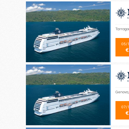
Tarrago
05/
€
Genova, 
07/
€