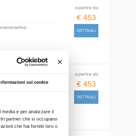
a partire da
€ 453
nce(marseilles)
DETTAGLI
a partire da
Informazioni sui cookie
€ 453
arseilles)
DETTAGLI
l media e per analizzare il
ostri partner che si occupano
azioni che hai fornito loro o