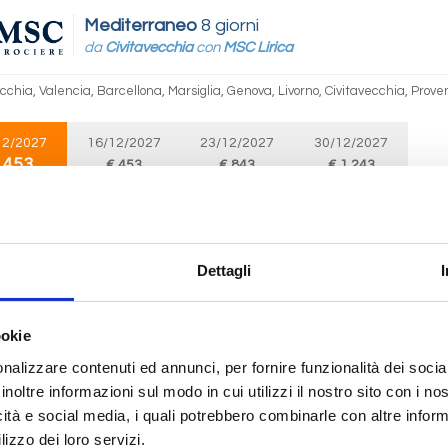
Mediterraneo
8 giorni
da
Civitavecchia
con
MSC Lirica
cchia, Valencia, Barcellona, Marsiglia, Genova, Livorno, Civitavecchia, Prove
12/2027
16/12/2027
23/12/2027
30/12/2027
 453
€ 453
€ 843
€ 1.243
Mediterraneo
8 giorni
da
Valencia
con
MSC Lirica
Dettagli
, Barcellona, Marsiglia, Genova, Livorno, Civitavecchia, Valencia, Provence(m
ookie
12/2027
18/12/2027
25/12/2027
nalizzare contenuti ed annunci, per fornire funzionalità dei socia
 453
€ 843
€ 1.243
inoltre informazioni sul modo in cui utilizzi il nostro sito con i n
icità e social media, i quali potrebbero combinarle con altre inform
lizzo dei loro servizi.