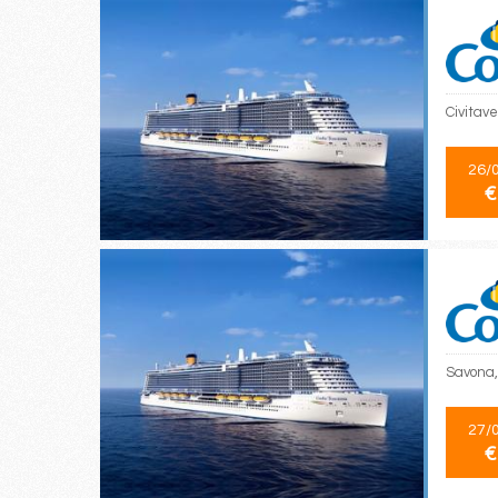
Civitav
26/
€
Savona,
27/
€