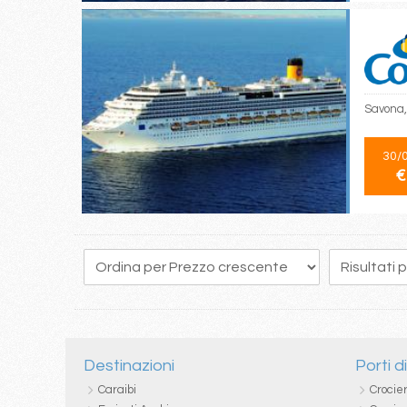
Savona,
30/
€
19
20
21
22
23
24
25
26
27
Destinazioni
Porti d
Caraibi
Crocie