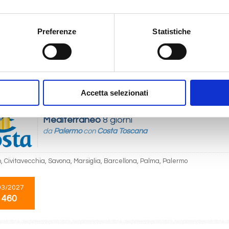
Mediterraneo
6 giorni
da
Venezia
con
MSC Armonia
Preferenze
Statistiche
 Kotor, Brindisi, Split croatia, Venezia
03/2028
 459
Accetta selezionati
Mediterraneo
8 giorni
da
Palermo
con
Costa Toscana
, Civitavecchia, Savona, Marsiglia, Barcellona, Palma, Palermo
03/2027
 460