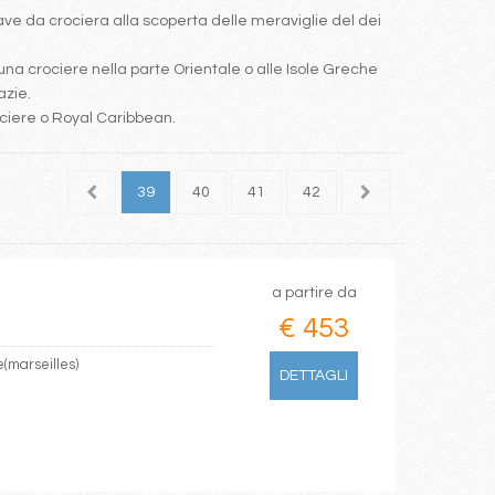
e da crociera alla scoperta delle meraviglie del dei
una crociere nella parte Orientale o alle Isole Greche
azie.
ociere o Royal Caribbean.
37
38
39
40
41
42
43
44
45
a partire da
€ 453
e(marseilles)
DETTAGLI