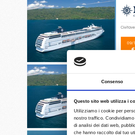
Civitave
09/
€
Consenso
Valencia
Questo sito web utilizza i c
11/
Utilizziamo i cookie per perso
€
nostro traffico. Condividiamo 
di analisi dei dati web, pubbl
che hanno raccolto dal tuo uti