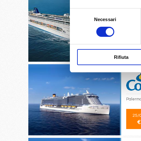
Selezione
Necessari
del
Venezia,
consenso
28/
€
Rifiuta
Palermo
25/
€