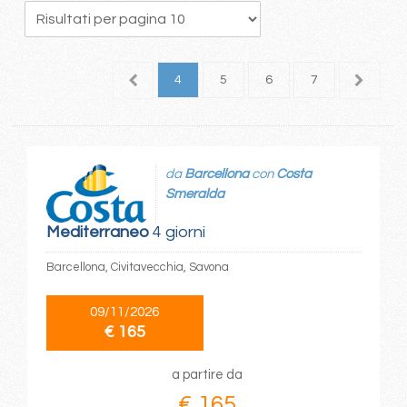
1
2
3
4
5
6
7
8
da
Barcellona
con
Costa
Smeralda
Mediterraneo
4 giorni
Barcellona, Civitavecchia, Savona
09/11/2026
€ 165
a partire da
€ 165