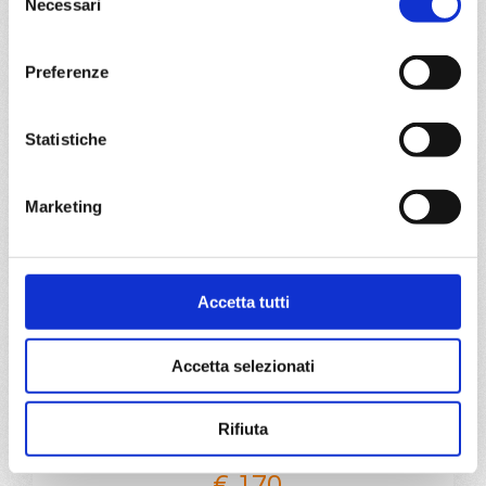
Necessari
del
consenso
a partire da
Preferenze
€ 167
DETTAGLI
Statistiche
Marketing
da
Savona
con
Costa Pacifica
Mediterraneo
5 giorni
Accetta tutti
Savona, Barcellona, Marsiglia, Savona
Accetta selezionati
16/12/2026
€ 170
Rifiuta
a partire da
€ 170