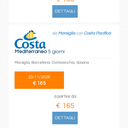
DETTAGLI
da
Marsiglia
con
Costa Pacifica
Mediterraneo
5 giorni
Marsiglia, Barcellona, Civitavecchia, Savona
23/11/2026
€ 165
a partire da
€ 165
DETTAGLI