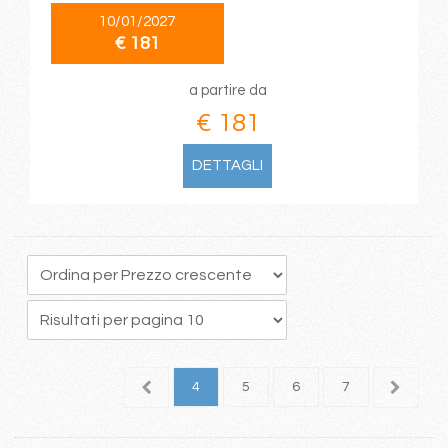
10/01/2027
€ 181
a partire da
€ 181
DETTAGLI
1
2
3
4
5
6
7
8