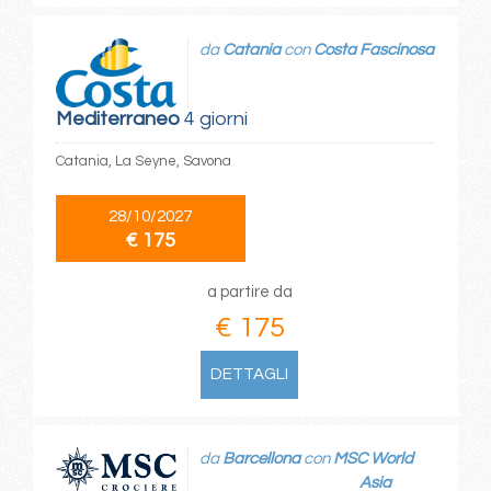
da
Catania
con
Costa Fascinosa
Mediterraneo
4 giorni
Catania, La Seyne, Savona
28/10/2027
€ 175
a partire da
€ 175
DETTAGLI
da
Barcellona
con
MSC World
Asia