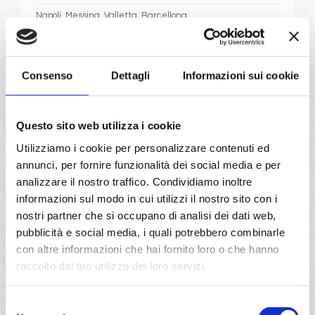
Napoli, Messina, Valletta, Barcellona
09/11/2026
€ 167
Consenso
Dettagli
Informazioni sui cookie
a partire da
€ 167
Questo sito web utilizza i cookie
Utilizziamo i cookie per personalizzare contenuti ed
DETTAGLI
annunci, per fornire funzionalità dei social media e per
analizzare il nostro traffico. Condividiamo inoltre
informazioni sul modo in cui utilizzi il nostro sito con i
da
Smirne
con
MSC Sinfonia
nostri partner che si occupano di analisi dei dati web,
pubblicità e social media, i quali potrebbero combinarle
Mediterraneo
5 giorni
con altre informazioni che hai fornito loro o che hanno
Smirne, Istanbul, Corfu, Bari
raccolto dal tuo utilizzo dei loro servizi.
12/01/2027
Selezione
€ 167