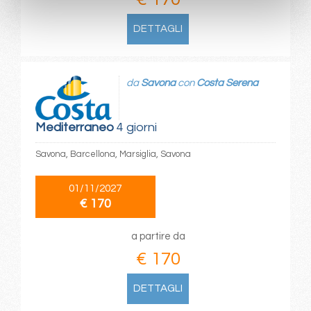
DETTAGLI
da
Savona
con
Costa Serena
Mediterraneo
4 giorni
Savona, Barcellona, Marsiglia, Savona
01/11/2027
€ 170
a partire da
€ 170
DETTAGLI