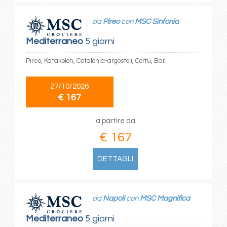
da
Pireo
con
MSC Sinfonia
Mediterraneo
5 giorni
Pireo, Katakolon, Cefalonia-argostoli, Corfu, Bari
27/10/2026
€ 167
a partire da
€ 167
DETTAGLI
da
Napoli
con
MSC Magnifica
Mediterraneo
5 giorni