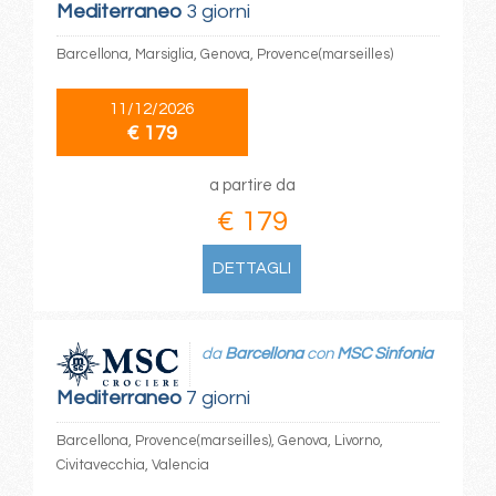
Mediterraneo
3 giorni
Barcellona, Marsiglia, Genova, Provence(marseilles)
11/12/2026
€ 179
a partire da
€ 179
DETTAGLI
da
Barcellona
con
MSC Sinfonia
Mediterraneo
7 giorni
Barcellona, Provence(marseilles), Genova, Livorno,
Civitavecchia, Valencia