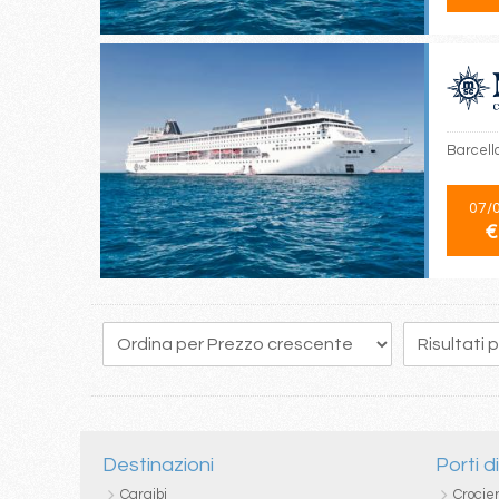
Barcello
07/
€
20
21
22
23
24
25
26
27
28
Destinazioni
Porti d
Caraibi
Crocie