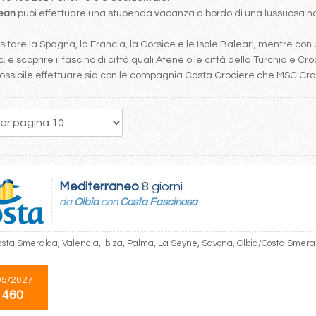
bean
puoi effettuare una stupenda vacanza a bordo di una lussuosa nav
tare la Spagna, la Francia, la Corsice e le Isole Baleari, mentre con 
. e scoprire il fascino di città quali Atene o le città della Turchia e Cro
è possibile effettuare sia con le compagnia Costa Crociere che MSC Cr
29
30
31
32
33
34
35
36
37
Mediterraneo
8 giorni
da
Olbia
con
Costa Fascinosa
osta Smeralda, Valencia, Ibiza, Palma, La Seyne, Savona, Olbia/Costa Smera
05/2027
 460