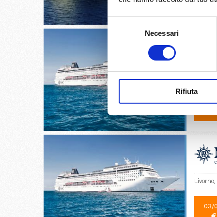
€
Selezione
Necessari
del
consenso
Genova, 
Rifiuta
02/
€
Livorno,
03/
€