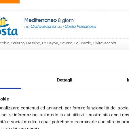
Mediterraneo
8 giorni
da
Civitavecchia
con
Costa Fascinosa
ecchia, Salerno, Messina, La Seyne, Savona, La Spezia, Civitavecchia
10/2027
 460
Dettagli
Mediterraneo
8 giorni
da
Salerno
con
Costa Fascinosa
ookie
nalizzare contenuti ed annunci, per fornire funzionalità dei socia
, Messina, La Seyne, Savona, La Spezia, Civitavecchia, Salerno
inoltre informazioni sul modo in cui utilizzi il nostro sito con i n
icità e social media, i quali potrebbero combinarle con altre inform
10/2027
lizzo dei loro servizi.