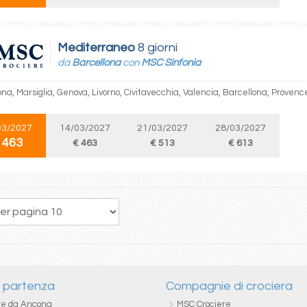
Mediterraneo
8 giorni
da
Barcellona
con
MSC Sinfonia
na, Marsiglia, Genova, Livorno, Civitavecchia, Valencia, Barcellona, Provenc
03/2027
14/03/2027
21/03/2027
28/03/2027
 463
€ 463
€ 513
€ 613
29
30
31
32
33
34
35
36
37
i partenza
Compagnie di crociera
re da Ancona
MSC Crociere