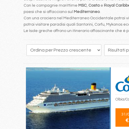
Con le compagnie marittime
MSC
,
Costa
e
Royal Carib
paesi che si affacciano sul
Mediterraneo
.
Con una crociera nel Mediterraneo Occidentale potrai visi
potrai visitare paradisi quali Santorini, Corfu, Mykonos ecc
Le Isole greche offrono un itinerario affascinante che 
20
21
22
23
24
25
26
27
28
Olbia/C
31/
€