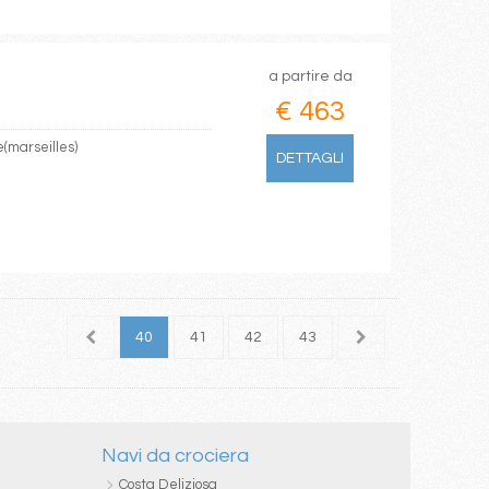
a partire da
€ 463
e(marseilles)
DETTAGLI
38
39
40
41
42
43
44
45
46
Navi da crociera
Costa Deliziosa