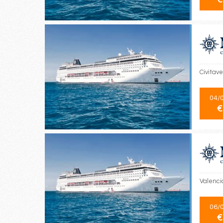
Civitave
04/
€
Valencia
06/
€