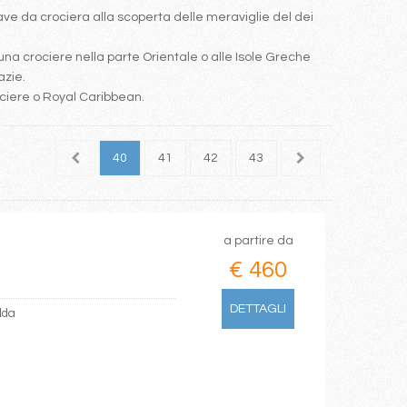
e da crociera alla scoperta delle meraviglie del dei
una crociere nella parte Orientale o alle Isole Greche
azie.
ociere o Royal Caribbean.
38
39
40
41
42
43
44
45
46
a partire da
€ 460
DETTAGLI
lda