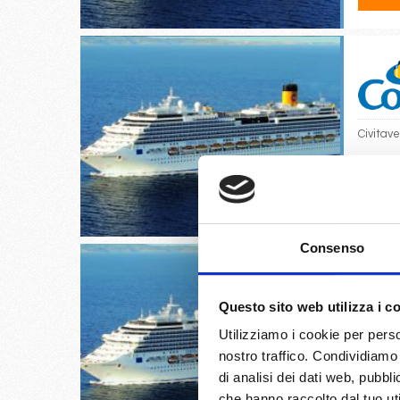
Civitav
19/
€
Consenso
Questo sito web utilizza i c
Utilizziamo i cookie per perso
Salerno
nostro traffico. Condividiamo 
di analisi dei dati web, pubbl
20/
che hanno raccolto dal tuo uti