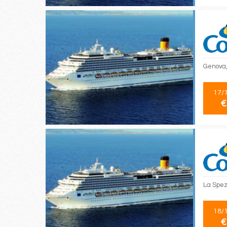
Genova,
17/
€
La Spez
18/
€