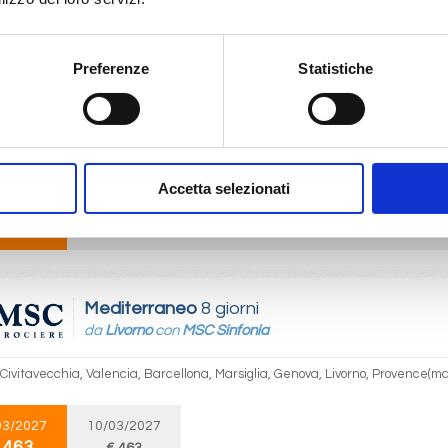
 460
Preferenze
Statistiche
Mediterraneo
8 giorni
da
Genova
con
MSC Sinfonia
Livorno, Civitavecchia, Valencia, Barcellona, Marsiglia, Genova, Provence(ma
Accetta selezionati
03/2027
09/03/2027
16/03/2027
23/03/2027
30
 463
€ 463
€ 463
€ 613
Mediterraneo
8 giorni
da
Livorno
con
MSC Sinfonia
 Civitavecchia, Valencia, Barcellona, Marsiglia, Genova, Livorno, Provence(ma
03/2027
10/03/2027
 463