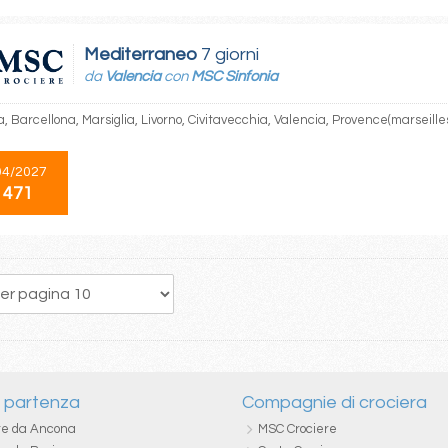
Mediterraneo
7 giorni
da
Valencia
con
MSC Sinfonia
, Barcellona, Marsiglia, Livorno, Civitavecchia, Valencia, Provence(marseille
04/2027
 471
32
33
34
35
36
37
38
39
40
i partenza
Compagnie di crociera
re da Ancona
MSC Crociere