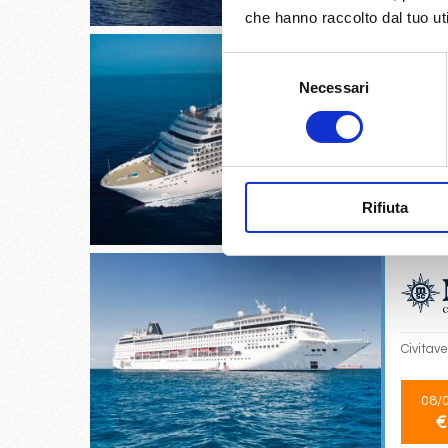
che hanno raccolto dal tuo uti
Selezione
Necessari
del
consenso
Valencia
14/
€
Rifiuta
Civitave
08/
€