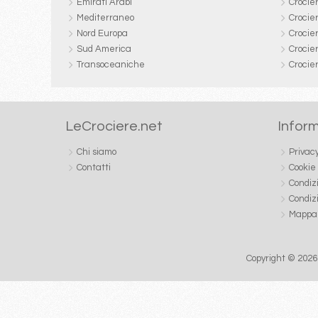
Emirati Arabi
Crocie
Mediterraneo
Crocier
Nord Europa
Crocie
Sud America
Crocie
Transoceaniche
Crocie
LeCrociere.net
Inform
Chi siamo
Privac
Contatti
Cookie
Condiz
Condiz
Mappa 
Copyright © 2026 