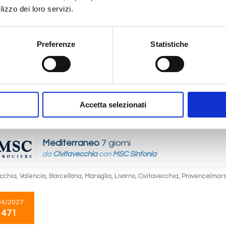
lizzo dei loro servizi.
Mediterraneo
7 giorni
Preferenze
Statistiche
da
Valencia
con
MSC Orchestra
, Barcellona, Marsiglia, Genova, Livorno, Valencia
11/2026
 471
Accetta selezionati
Mediterraneo
7 giorni
da
Civitavecchia
con
MSC Sinfonia
cchia, Valencia, Barcellona, Marsiglia, Livorno, Civitavecchia, Provence(mars
04/2027
 471