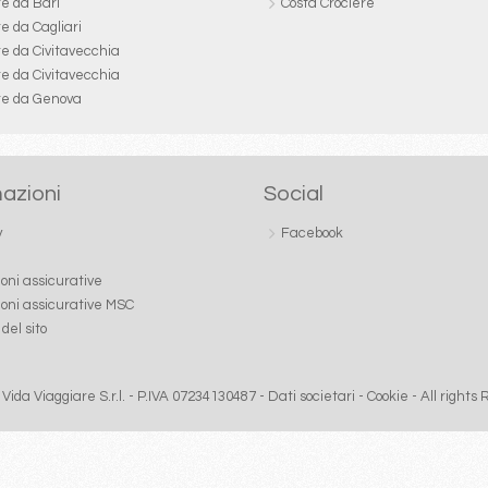
re da Bari
Costa Crociere
e da Cagliari
re da Civitavecchia
re da Civitavecchia
re da Genova
azioni
Social
y
Facebook
ioni assicurative
ioni assicurative MSC
del sito
Vida Viaggiare S.r.l. - P.IVA 07234130487 -
Dati societari
-
Cookie
- All rights