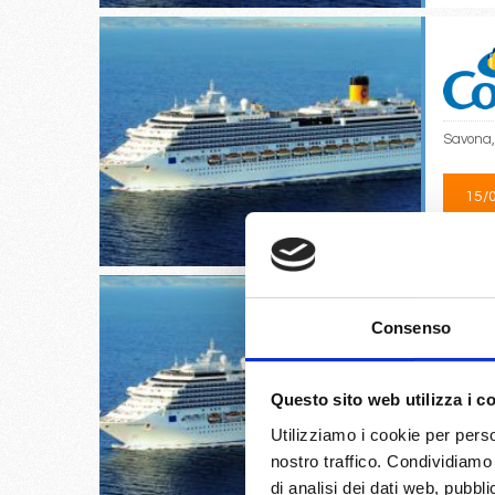
Savona,
15/
€
Consenso
La Spez
Questo sito web utilizza i c
Utilizziamo i cookie per perso
16/
nostro traffico. Condividiamo 
€
di analisi dei dati web, pubbl