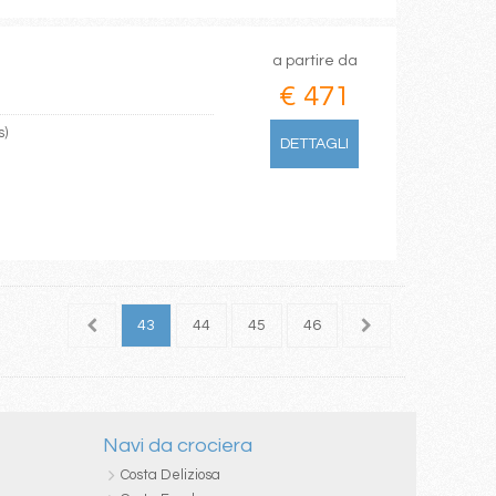
a partire da
€ 471
s)
DETTAGLI
41
42
43
44
45
46
47
48
49
Navi da crociera
Costa Deliziosa