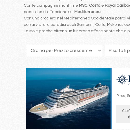
Con le compagnie marittime
MSC
,
Costa
e
Royal Carib
paesi che si affacciano sul
Mediterraneo
.
Con una crociera nel Mediterraneo Occidentale potrai visi
potrai visitare paradisi quali Santorini, Corfu, Mykonos ecc
Le Isole greche offrono un itinerario affascinante che 
23
24
25
26
27
28
29
30
31
Pireo, S
04/
€