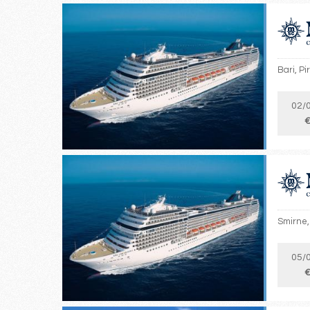
Bari, Pi
02/
€
Smirne, 
05/
€