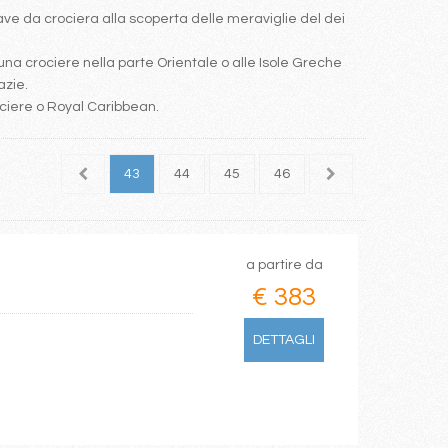
e da crociera alla scoperta delle meraviglie del dei
una crociere nella parte Orientale o alle Isole Greche
azie.
ociere o Royal Caribbean.
41
42
43
44
45
46
47
48
49
a partire da
€ 383
DETTAGLI