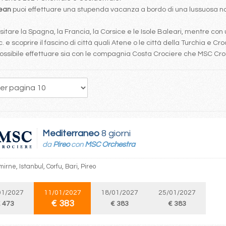
bean
puoi effettuare una stupenda vacanza a bordo di una lussuosa nav
tare la Spagna, la Francia, la Corsice e le Isole Baleari, mentre con 
. e scoprire il fascino di città quali Atene o le città della Turchia e Cro
è possibile effettuare sia con le compagnia Costa Crociere che MSC Cr
32
33
34
35
36
37
38
39
40
Mediterraneo
8 giorni
da
Pireo
con
MSC Orchestra
mirne, Istanbul, Corfu, Bari, Pireo
01/2027
11/01/2027
18/01/2027
25/01/2027
€ 383
 473
€ 383
€ 383