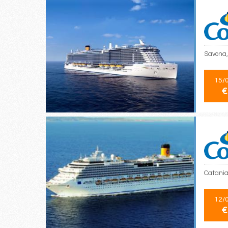
Savona, 
15/
€
Catania
12/
€