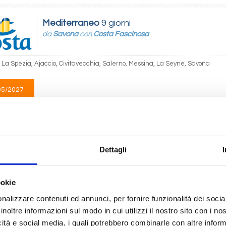
Mediterraneo
9 giorni
da
Savona
con
Costa Fascinosa
 La Spezia, Ajaccio, Civitavecchia, Salerno, Messina, La Seyne, Savona
05/2027
 470
Mediterraneo
9 giorni
Dettagli
da
La Spezia
con
Costa Fascinosa
ia, Ajaccio, Civitavecchia, Salerno, Messina, La Seyne, Savona, La Spezia
ookie
nalizzare contenuti ed annunci, per fornire funzionalità dei socia
05/2027
inoltre informazioni sul modo in cui utilizzi il nostro sito con i n
 470
icità e social media, i quali potrebbero combinarle con altre inform