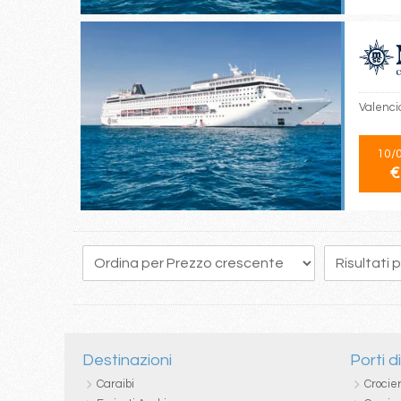
Valencia
10/
€
23
24
25
26
27
28
29
30
31
Destinazioni
Porti d
Caraibi
Crocie