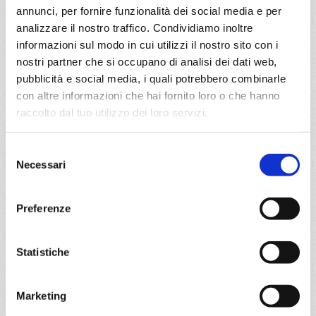
annunci, per fornire funzionalità dei social media e per
analizzare il nostro traffico. Condividiamo inoltre
Mediterraneo
8 giorni
informazioni sul modo in cui utilizzi il nostro sito con i
Salerno, Messina, La Seyne, Genova, La Spezia,
nostri partner che si occupano di analisi dei dati web,
Civitavecchia, Salerno
pubblicità e social media, i quali potrebbero combinarle
con altre informazioni che hai fornito loro o che hanno
06/10/2027
13/10/2027
raccolto dal tuo utilizzo dei loro servizi.
€ 475
€ 475
Selezione
a partire da
Necessari
del
€ 475
consenso
Preferenze
DETTAGLI
Statistiche
da
Savona
con
Costa Fascinosa
Marketing
Mediterraneo
4 giorni