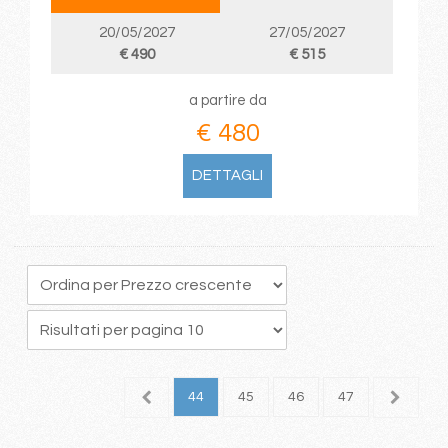
20/05/2027
27/05/2027
€ 490
€ 515
a partire da
€ 480
DETTAGLI
0
41
42
43
44
45
46
47
48
4