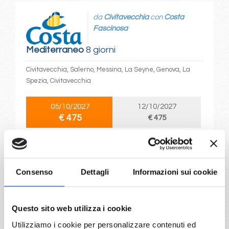
da
Civitavecchia
con
Costa
Fascinosa
Mediterraneo
8 giorni
Civitavecchia, Salerno, Messina, La Seyne, Genova, La
Spezia, Civitavecchia
05/10/2027
12/10/2027
€ 475
€ 475
a partire da
€ 475
Consenso
Dettagli
Informazioni sui cookie
DETTAGLI
Questo sito web utilizza i cookie
da
Salerno
con
Costa Fascinosa
Utilizziamo i cookie per personalizzare contenuti ed