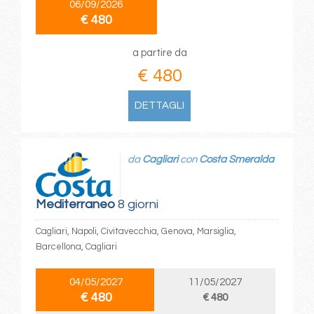
06/09/2026
€ 480
a partire da
€ 480
DETTAGLI
da
Cagliari
con
Costa Smeralda
Mediterraneo
8 giorni
Cagliari, Napoli, Civitavecchia, Genova, Marsiglia,
Barcellona, Cagliari
04/05/2027
11/05/2027
€ 480
€ 480