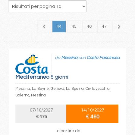
0
41
42
43
44
45
46
47
48
4
da
Messina
con
Costa Fascinosa
Mediterraneo
8 giorni
Messina, La Seyne, Genova, La Spezia, Civitavecchia,
Salerno, Messina
07/10/2027
14/10/2027
€ 460
€ 475
a partire da