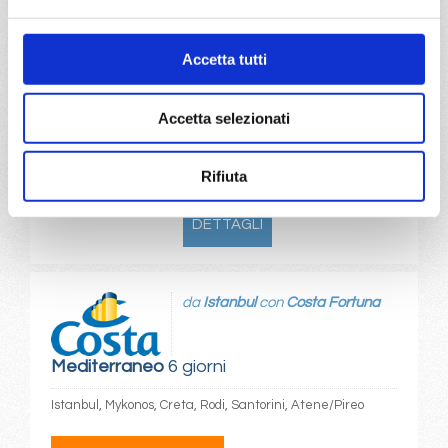
Savona, Barcellona, Marsiglia, Savona
Accetta tutti
22/10/2026
€ 479
Accetta selezionati
a partire da
Rifiuta
€ 479
DETTAGLI
da
Istanbul
con
Costa Fortuna
Mediterraneo
6 giorni
Istanbul, Mykonos, Creta, Rodi, Santorini, Atene/Pireo