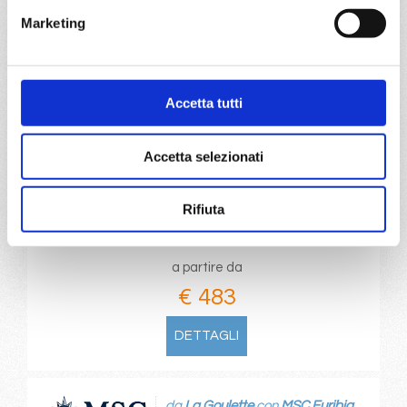
Marketing
Palermo, La Goulette, Barcellona, Marsiglia, Genova,
Napoli, Palermo, Provence(marseilles)
02/12/2026
09/12/2026
Accetta tutti
€ 483
€ 483
16/12/2026
23/12/2026
Accetta selezionati
€ 483
€ 873
30/12/2026
Rifiuta
€ 1.273
a partire da
€ 483
DETTAGLI
da
La Goulette
con
MSC Euribia