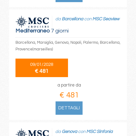
da
Barcellona
con
MSC Seaview
Mediterraneo
7 giorni
Barcellona, Marsiglia, Genova, Napoli, Palermo, Barcellona,
Provence(marseilles)
09/01/2028
€ 481
a partire da
€ 481
DETTAGLI
da
Genova
con
MSC Sinfonia