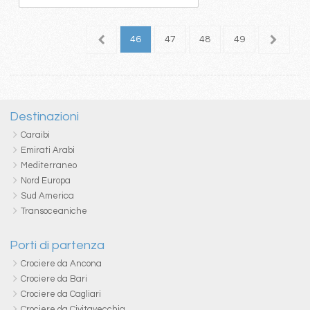
2
43
44
45
46
47
48
49
50
5
Destinazioni
Caraibi
Emirati Arabi
Mediterraneo
Nord Europa
Sud America
Transoceaniche
Porti di partenza
Crociere da Ancona
Crociere da Bari
Crociere da Cagliari
Crociere da Civitavecchia