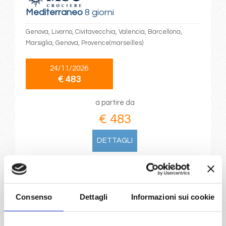
Mediterraneo
8 giorni
Genova, Livorno, Civitavecchia, Valencia, Barcellona,
Marsiglia, Genova, Provence(marseilles)
24/11/2026
€ 483
a partire da
€ 483
DETTAGLI
da
Napoli
con
MSC Euribia
Consenso
Dettagli
Informazioni sui cookie
Mediterraneo
8 giorni
Napoli, Palermo, La Goulette, Barcellona, Marsiglia,