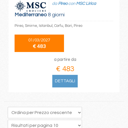
da
Pireo
con
MSC Lirica
Mediterraneo
8 giorni
Pireo, Smirne, Istanbul, Corfu, Bari, Pireo
01/03/2027
€ 483
a partire da
€ 483
DETTAGLI