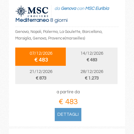
da
Genova
con
MSC Euribia
Mediterraneo
8 giorni
Genova, Napoli, Palermo, La Goulette, Barcellona,
Marsiglia, Genova, Provence(marseilles)
07/12/2026
14/12/2026
€ 483
€ 483
21/12/2026
28/12/2026
€ 873
€ 1.273
a partire da
€ 483
DETTAGLI