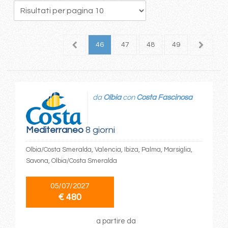
2
43
44
45
46
47
48
49
50
5
da
Olbia
con
Costa Fascinosa
Mediterraneo
8 giorni
Olbia/Costa Smeralda, Valencia, Ibiza, Palma, Marsiglia,
Savona, Olbia/Costa Smeralda
05/07/2027
€ 480
a partire da