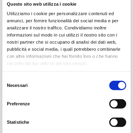
Genova, Napoli, Provence(marseilles)
Questo sito web utilizza i cookie
Utilizziamo i cookie per personalizzare contenuti ed
01/12/2026
08/12/2026
annunci, per fornire funzionalità dei social media e per
€ 483
€ 483
analizzare il nostro traffico. Condividiamo inoltre
informazioni sul modo in cui utilizzi il nostro sito con i
15/12/2026
22/12/2026
nostri partner che si occupano di analisi dei dati web,
€ 483
€ 873
pubblicità e social media, i quali potrebbero combinarle
29/12/2026
con altre informazioni che hai fornito loro o che hanno
€ 1.273
raccolto dal tuo utilizzo dei loro servizi.
a partire da
Selezione
€ 483
Necessari
del
consenso
DETTAGLI
Preferenze
da
Palermo
con
MSC Euribia
Statistiche
Mediterraneo
8 giorni