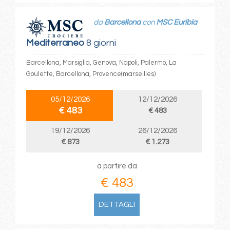
da
Barcellona
con
MSC Euribia
Mediterraneo
8 giorni
Barcellona, Marsiglia, Genova, Napoli, Palermo, La
Goulette, Barcellona, Provence(marseilles)
05/12/2026
12/12/2026
€ 483
€ 483
19/12/2026
26/12/2026
€ 873
€ 1.273
a partire da
€ 483
DETTAGLI