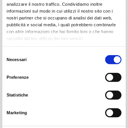
€ 503
analizzare il nostro traffico. Condividiamo inoltre
informazioni sul modo in cui utilizzi il nostro sito con i
DETTAGLI
nostri partner che si occupano di analisi dei dati web,
pubblicità e social media, i quali potrebbero combinarle
con altre informazioni che hai fornito loro o che hanno
da
Genova
con
MSC Musica
raccolto dal tuo utilizzo dei loro servizi.
Mediterraneo
8 giorni
Selezione
Genova, Civitavecchia, Palermo, Ibiza, Valencia, Marsiglia,
Necessari
del
Genova, Provence(marseilles), Genova, Civitavecchia,
consenso
Palermo, Ibiza, Valencia, Provence(marseilles), Genova
Preferenze
17/04/2027
24/04/2027
€ 503
€ 563
Statistiche
a partire da
Marketing
€ 503
DETTAGLI