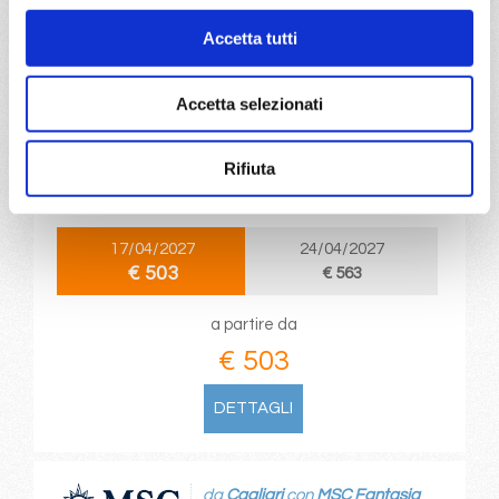
Accetta tutti
da
Valencia
con
MSC Orchestra
Accetta selezionati
Mediterraneo
8 giorni
Rifiuta
Valencia, La Spezia, Civitavecchia, Genova, Marsiglia,
Tarragona, Valencia
17/04/2027
24/04/2027
€ 503
€ 563
a partire da
€ 503
DETTAGLI
da
Cagliari
con
MSC Fantasia