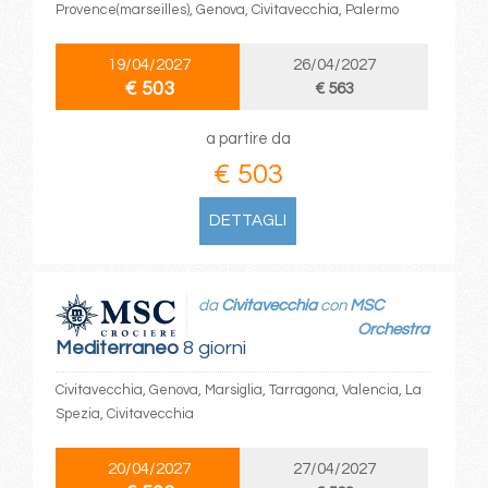
Provence(marseilles), Genova, Civitavecchia, Palermo
19/04/2027
26/04/2027
€ 503
€ 563
a partire da
€ 503
DETTAGLI
da
Civitavecchia
con
MSC
Orchestra
Mediterraneo
8 giorni
Civitavecchia, Genova, Marsiglia, Tarragona, Valencia, La
Spezia, Civitavecchia
20/04/2027
27/04/2027