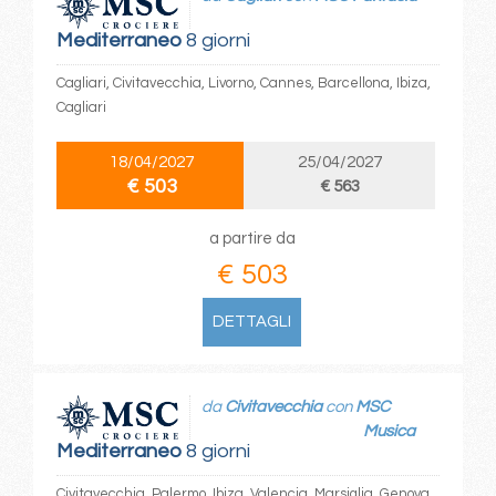
Mediterraneo
8 giorni
Cagliari, Civitavecchia, Livorno, Cannes, Barcellona, Ibiza,
Cagliari
18/04/2027
25/04/2027
€ 503
€ 563
a partire da
€ 503
DETTAGLI
da
Civitavecchia
con
MSC
Musica
Mediterraneo
8 giorni
Civitavecchia, Palermo, Ibiza, Valencia, Marsiglia, Genova,