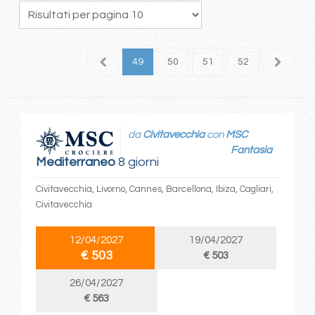
5
46
47
48
49
50
51
52
53
5
da
Civitavecchia
con
MSC
Fantasia
Mediterraneo
8 giorni
Civitavecchia, Livorno, Cannes, Barcellona, Ibiza, Cagliari,
Civitavecchia
12/04/2027
19/04/2027
€ 503
€ 503
26/04/2027
€ 563