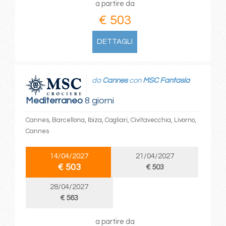
a partire da
€ 503
DETTAGLI
da
Cannes
con
MSC Fantasia
Mediterraneo
8 giorni
Cannes, Barcellona, Ibiza, Cagliari, Civitavecchia, Livorno,
Cannes
14/04/2027
21/04/2027
€ 503
€ 503
28/04/2027
€ 563
a partire da