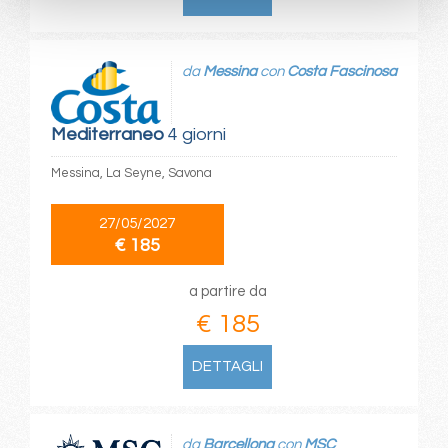
da
Messina
con
Costa Fascinosa
Mediterraneo
4 giorni
Messina, La Seyne, Savona
27/05/2027
€ 185
a partire da
€ 185
DETTAGLI
da
Barcellona
con
MSC