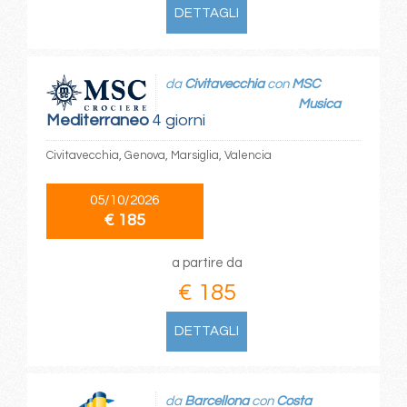
DETTAGLI
da
Civitavecchia
con
MSC
Musica
Mediterraneo
4 giorni
Civitavecchia, Genova, Marsiglia, Valencia
05/10/2026
€ 185
a partire da
€ 185
DETTAGLI
da
Barcellona
con
Costa