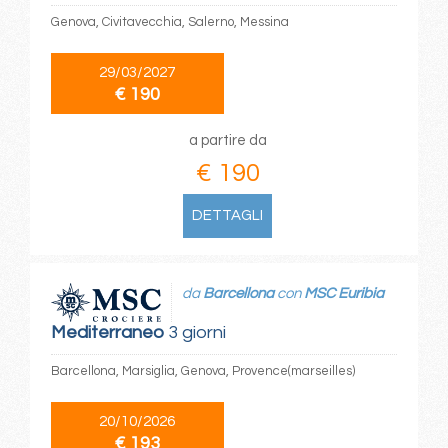
Genova, Civitavecchia, Salerno, Messina
29/03/2027
€ 190
a partire da
€ 190
DETTAGLI
da
Barcellona
con
MSC Euribia
Mediterraneo
3 giorni
Barcellona, Marsiglia, Genova, Provence(marseilles)
20/10/2026
€ 193