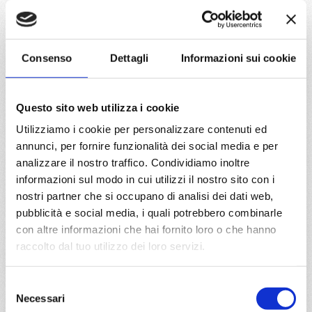
07/10/2026
€ 185
Consenso
Dettagli
Informazioni sui cookie
a partire da
€ 185
Questo sito web utilizza i cookie
Utilizziamo i cookie per personalizzare contenuti ed
DETTAGLI
annunci, per fornire funzionalità dei social media e per
analizzare il nostro traffico. Condividiamo inoltre
informazioni sul modo in cui utilizzi il nostro sito con i
da
Istanbul
con
MSC Lirica
nostri partner che si occupano di analisi dei dati web,
pubblicità e social media, i quali potrebbero combinarle
Mediterraneo
4 giorni
con altre informazioni che hai fornito loro o che hanno
Istanbul, Corfu, Bari
raccolto dal tuo utilizzo dei loro servizi.
10/03/2027
Selezione
€ 185
Necessari
del