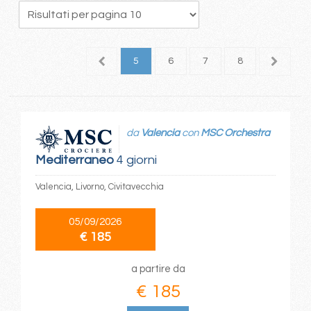
1
2
3
4
5
6
7
8
9
1
da
Valencia
con
MSC Orchestra
Mediterraneo
4 giorni
Valencia, Livorno, Civitavecchia
05/09/2026
€ 185
a partire da
€ 185