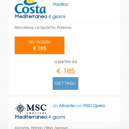
Pacifica
Mediterraneo
4 giorni
Barcellona, La Goulette, Palermo
06/10/2026
€ 185
a partire da
€ 185
DETTAGLI
da
Alicante
con
MSC Opera
Mediterraneo
4 giorni
Alicante, Mahon, Olbia, Genova