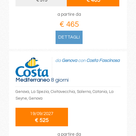
€ 465
€ 515
a partire da
€ 465
DETTAGLI
da
Genova
con
Costa Fascinosa
Mediterraneo
8 giorni
Genova, La Spezia, Civitavecchia, Salerno, Catania, La
Seyne, Genova
19/09/2027
€ 525
a partire da