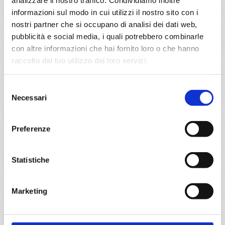
informazioni sul modo in cui utilizzi il nostro sito con i
da
Salerno
con
Costa Fascinosa
nostri partner che si occupano di analisi dei dati web,
pubblicità e social media, i quali potrebbero combinarle
con altre informazioni che hai fornito loro o che hanno
Mediterraneo
8 giorni
raccolto dal tuo utilizzo dei loro servizi.
Salerno, Catania, La Seyne, Genova, La Spezia,
Civitavecchia, Salerno
Selezione
Necessari
del
22/09/2027
consenso
€ 525
Preferenze
a partire da
€ 525
Statistiche
DETTAGLI
Marketing
da
Cagliari
con
Costa Smeralda