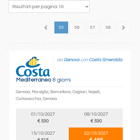
1
52
53
54
55
56
57
58
59
6
da
Genova
con
Costa Smeralda
Mediterraneo
8 giorni
Genova, Marsiglia, Barcellona, Cagliari, Napoli,
Civitavecchia, Genova
01/10/2027
08/10/2027
€ 530
€ 530
15/10/2027
22/10/2027