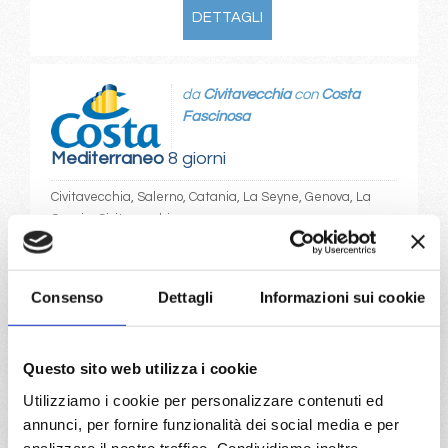
DETTAGLI
da
Civitavecchia
con
Costa
Fascinosa
Mediterraneo
8 giorni
Civitavecchia, Salerno, Catania, La Seyne, Genova, La
Spezia, Civitavecchia
21/09/2027
€ 525
Consenso
Dettagli
Informazioni sui cookie
a partire da
€ 525
Questo sito web utilizza i cookie
Utilizziamo i cookie per personalizzare contenuti ed
DETTAGLI
annunci, per fornire funzionalità dei social media e per
analizzare il nostro traffico. Condividiamo inoltre