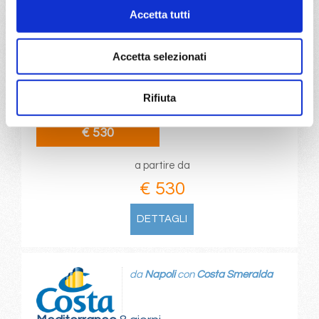
Accetta tutti
Mediterraneo
8 giorni
Accetta selezionati
Cagliari, Napoli, Civitavecchia, Genova, Marsiglia,
Barcellona, Cagliari
Rifiuta
21/09/2027
€ 530
a partire da
€ 530
DETTAGLI
da
Napoli
con
Costa Smeralda