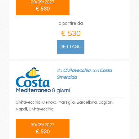
29/09/2027
€ 530
a partire da
€ 530
DETTAGLI
da
Civitavecchia
con
Costa
Smeralda
Mediterraneo
8 giorni
Civitavecchia, Genova, Marsiglia, Barcellona, Cagliari,
Napoli, Civitavecchia
30/09/2027
€ 530