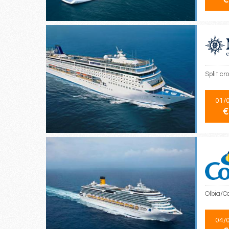
Split cr
01/
€
Olbia/C
04/