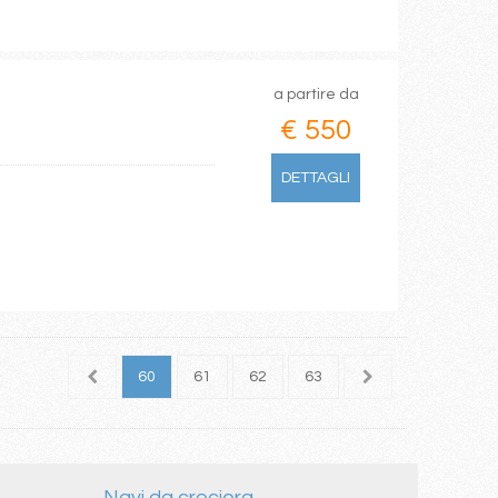
a partire da
€ 550
DETTAGLI
58
59
60
61
62
63
64
65
66
Navi da crociera