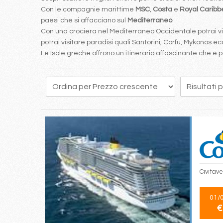
Con le compagnie marittime
MSC
,
Costa
e
Royal Carib
paesi che si affacciano sul
Mediterraneo
.
Con una crociera nel Mediterraneo Occidentale potrai visi
potrai visitare paradisi quali Santorini, Corfu, Mykonos ecc
Le Isole greche offrono un itinerario affascinante che 
40
41
42
43
44
45
46
47
48
Civitave
01/
€