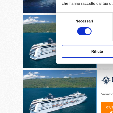
€
che hanno raccolto dal tuo uti
Selezione
Necessari
del
consenso
Split cr
Rifiuta
06/
€
Venezia,
07/
€