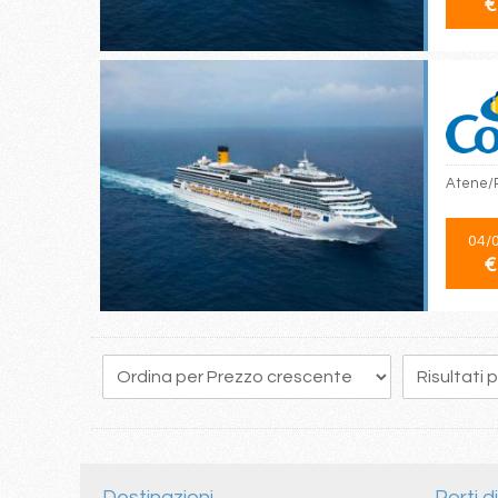
€
Atene/Pi
04/
€
40
41
42
43
44
45
46
47
48
Destinazioni
Porti d