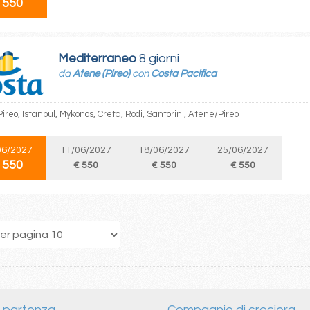
 550
Mediterraneo
8 giorni
da
Atene (Pireo)
con
Costa Pacifica
reo, Istanbul, Mykonos, Creta, Rodi, Santorini, Atene/Pireo
06/2027
11/06/2027
18/06/2027
25/06/2027
 550
€ 550
€ 550
€ 550
49
50
51
52
53
54
55
56
57
i partenza
Compagnie di crociera