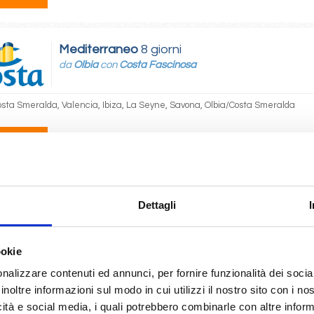
Mediterraneo
8 giorni
da
Olbia
con
Costa Fascinosa
osta Smeralda, Valencia, Ibiza, La Seyne, Savona, Olbia/Costa Smeralda
07/2027
 545
Dettagli
Mediterraneo
5 giorni
da
Savona
con
Costa Diadema
ookie
 Barcellona, Marsiglia, Savona
nalizzare contenuti ed annunci, per fornire funzionalità dei socia
inoltre informazioni sul modo in cui utilizzi il nostro sito con i n
10/2026
icità e social media, i quali potrebbero combinarle con altre inform