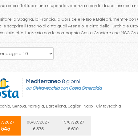
bean
puoi effettuare una stupenda vacanza a bordo di una lussuosa nav
tare la Spagna, la Francia, la Corsice e le Isole Baleari, mentre con 
. e scoprire il fascino di città quali Atene o le città della Turchia e Cro
è possibile effettuare sia con le compagnia Costa Crociere che MSC Cr
49
50
51
52
53
54
55
56
57
Mediterraneo
8 giorni
da
Civitavecchia
con
Costa Smeralda
cchia, Genova, Marsiglia, Barcellona, Cagliari, Napoli, Civitavecchia
07/2027
08/07/2027
15/07/2027
 545
€ 575
€ 610