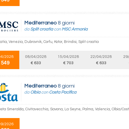
Mediterraneo
8 giorni
da
Split croatia
con
MSC Armonia
oatia, Venezia, Dubrovnik, Corfu, Kotor, Brindisi, Split croatia
04/2028
08/04/2028
15/04/2028
22/04/2028
29
 549
€ 633
€ 703
€ 633
Mediterraneo
8 giorni
da
Olbia
con
Costa Pacifica
osta Smeralda, Civitavecchia, Savona, La Seyne, Palma, Valencia, Olbia/Co
09/2026