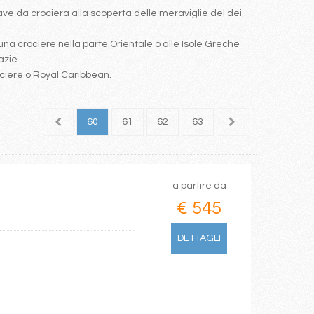
e da crociera alla scoperta delle meraviglie del dei
una crociere nella parte Orientale o alle Isole Greche
azie.
ociere o Royal Caribbean.
58
59
60
61
62
63
64
65
66
a partire da
€ 545
DETTAGLI