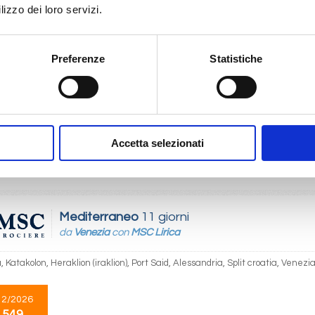
 549
lizzo dei loro servizi.
Preferenze
Statistiche
Mediterraneo
11 giorni
da
Split croatia
con
MSC Lirica
oatia, Venezia, Katakolon, Heraklion (iraklion), Port Said, Alessandria, Split cr
Accetta selezionati
12/2026
 549
Mediterraneo
11 giorni
da
Venezia
con
MSC Lirica
 Katakolon, Heraklion (iraklion), Port Said, Alessandria, Split croatia, Venezi
12/2026
 549