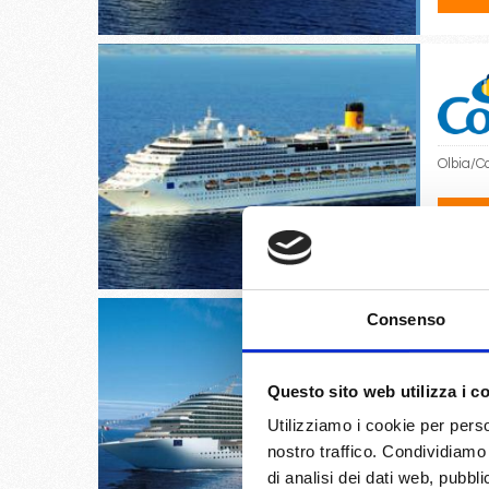
Olbia/C
19/
€
Consenso
Questo sito web utilizza i c
Savona,
Utilizziamo i cookie per perso
nostro traffico. Condividiamo 
29/
di analisi dei dati web, pubbl