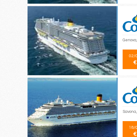
Genova, 
02/
€
Savona,
18/
€