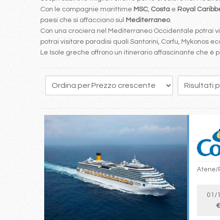
Con le compagnie marittime
MSC
,
Costa
e
Royal Carib
paesi che si affacciano sul
Mediterraneo
.
Con una crociera nel Mediterraneo Occidentale potrai visi
potrai visitare paradisi quali Santorini, Corfu, Mykonos ecc
Le Isole greche offrono un itinerario affascinante che 
44
45
46
47
48
49
50
51
52
Atene/Pi
01/
€