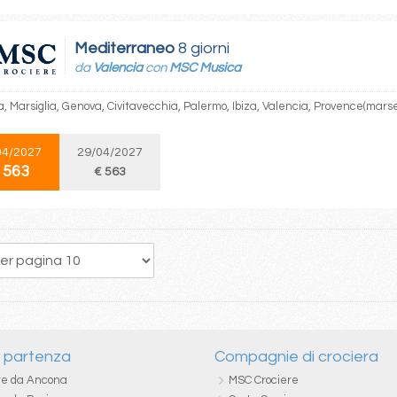
Mediterraneo
8 giorni
da
Valencia
con
MSC Musica
, Marsiglia, Genova, Civitavecchia, Palermo, Ibiza, Valencia, Provence(marsei
04/2027
29/04/2027
 563
€ 563
53
54
55
56
57
58
59
60
61
i partenza
Compagnie di crociera
re da Ancona
MSC Crociere