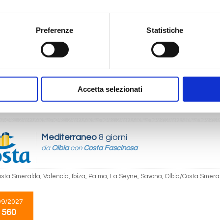
Mediterraneo
8 giorni
Preferenze
Statistiche
da
Savona
con
Costa Fascinosa
 Olbia/Costa Smeralda, Valencia, Ibiza, Palma, La Seyne, Savona
09/2027
Accetta selezionati
 560
Mediterraneo
8 giorni
da
Olbia
con
Costa Fascinosa
osta Smeralda, Valencia, Ibiza, Palma, La Seyne, Savona, Olbia/Costa Smera
09/2027
 560