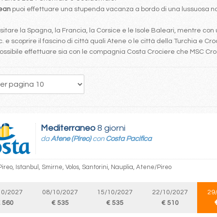
bean
puoi effettuare una stupenda vacanza a bordo di una lussuosa nav
tare la Spagna, la Francia, la Corsice e le Isole Baleari, mentre con 
. e scoprire il fascino di città quali Atene o le città della Turchia e Cro
è possibile effettuare sia con le compagnia Costa Crociere che MSC Cr
53
54
55
56
57
58
59
60
61
Mediterraneo
8 giorni
da
Atene (Pireo)
con
Costa Pacifica
reo, Istanbul, Smirne, Volos, Santorini, Nauplia, Atene/Pireo
10/2027
08/10/2027
15/10/2027
22/10/2027
29
 560
€ 535
€ 535
€ 510