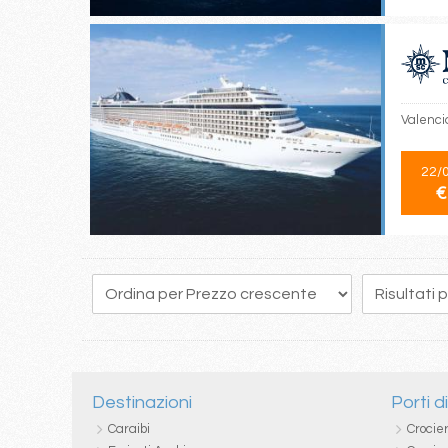
Valencia
22/
€
44
45
46
47
48
49
50
51
52
Destinazioni
Porti d
Caraibi
Crocie