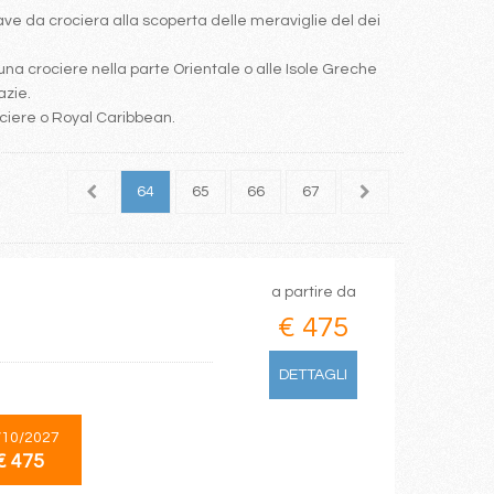
e da crociera alla scoperta delle meraviglie del dei
una crociere nella parte Orientale o alle Isole Greche
azie.
ociere o Royal Caribbean.
62
63
64
65
66
67
68
69
70
a partire da
€ 475
DETTAGLI
/10/2027
€ 475