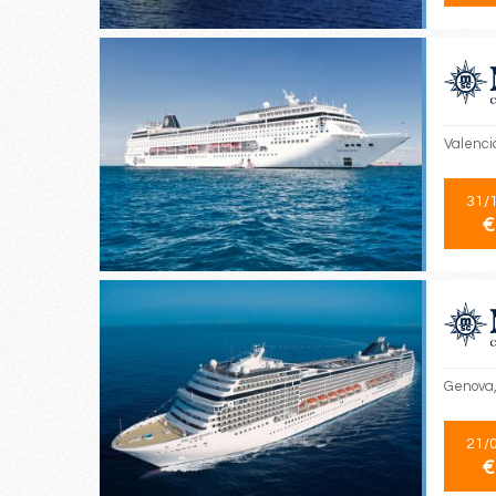
Valencia
31/
€
Genova,
21/
€