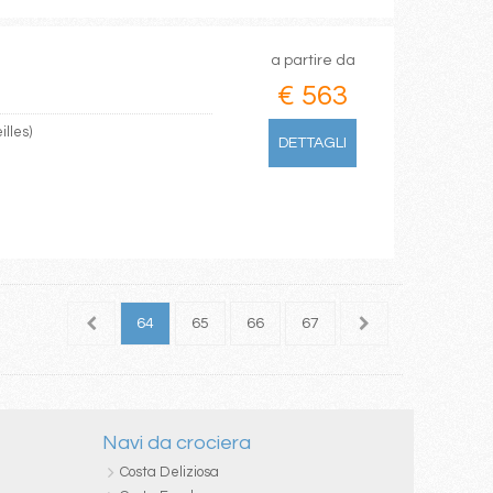
a partire da
€ 563
lles)
DETTAGLI
62
63
64
65
66
67
68
69
70
Navi da crociera
Costa Deliziosa