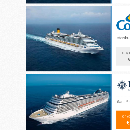
Istanbul
03/
€
Bari, Pi
04/
€