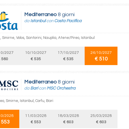
Mediterraneo
8 giorni
da
Istanbul
con
Costa Pacifica
, Smirne, Volos, Santorini, Nauplia, Atene/Pireo, Istanbul
10/2027
10/10/2027
17/10/2027
24/10/2027
€ 510
 560
€ 535
€ 535
Mediterraneo
8 giorni
da
Bari
con
MSC Orchestra
reo, Smirne, Istanbul, Corfu, Bari
03/2028
11/03/2028
18/03/2028
25/03/2028
 553
€ 553
€ 603
€ 603