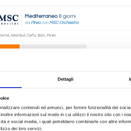
Mediterraneo
8 giorni
da
Pireo
con
MSC Orchestra
mirne, Istanbul, Corfu, Bari, Pireo
03/2028
13/03/2028
20/03/2028
 553
€ 553
€ 603
Dettagli
Mediterraneo
8 giorni
da
Smirne
con
MSC Orchestra
ookie
Istanbul, Corfu, Bari, Pireo, Smirne
nalizzare contenuti ed annunci, per fornire funzionalità dei socia
inoltre informazioni sul modo in cui utilizzi il nostro sito con i n
03/2028
14/03/2028
21/03/2028
28/03/2028
 553
€ 553
€ 603
€ 603
icità e social media, i quali potrebbero combinarle con altre inform
lizzo dei loro servizi.