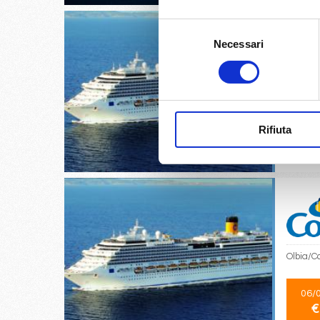
Selezione
Necessari
del
consenso
Savona,
05/
Rifiuta
€
Olbia/C
06/
€