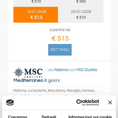
€ 573
€ 553
18/01/2028
25/01/2028
€ 513
€ 513
a partire da
€ 513
DETTAGLI
da
Palermo
con
MSC Euribia
Mediterraneo
8 giorni
Palermo, La Goulette, Barcellona, Marsiglia, Genova,
Napoli, Palermo, Provence(marseilles)
05/01/2028
12/01/2028
€ 513
€ 573
Consenso
Dettagli
Informazioni sui cookie