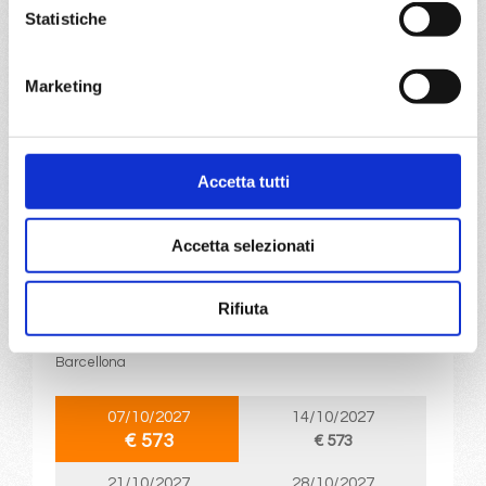
21/10/2027
28/10/2027
Statistiche
€ 563
€ 573
Marketing
a partire da
€ 563
DETTAGLI
Accetta tutti
Accetta selezionati
da
Barcellona
con
MSC Fantasia
Mediterraneo
8 giorni
Rifiuta
Barcellona, Ibiza, Cagliari, Civitavecchia, Livorno, Cannes,
Barcellona
07/10/2027
14/10/2027
€ 573
€ 573
21/10/2027
28/10/2027