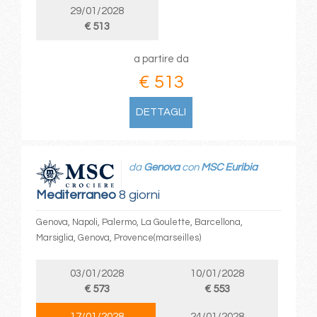
29/01/2028
€ 513
a partire da
€ 513
DETTAGLI
da
Genova
con
MSC Euribia
Mediterraneo
8 giorni
Genova, Napoli, Palermo, La Goulette, Barcellona,
Marsiglia, Genova, Provence(marseilles)
03/01/2028
10/01/2028
€ 573
€ 553
17/01/2028
24/01/2028