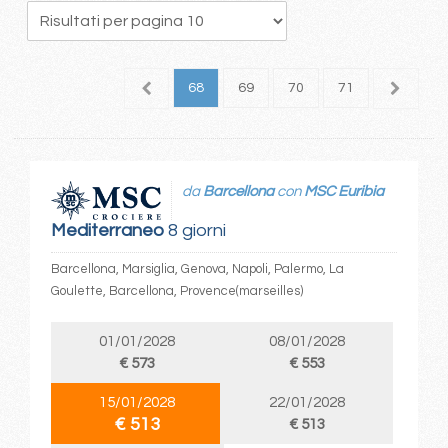
4
65
66
67
68
69
70
71
72
7
da
Barcellona
con
MSC Euribia
Mediterraneo
8 giorni
Barcellona, Marsiglia, Genova, Napoli, Palermo, La
Goulette, Barcellona, Provence(marseilles)
01/01/2028
08/01/2028
€ 573
€ 553
15/01/2028
22/01/2028
€ 513
€ 513