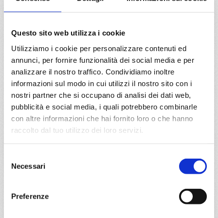
19/01/2028
26/01/2028
€ 513
€ 513
Questo sito web utilizza i cookie
a partire da
Utilizziamo i cookie per personalizzare contenuti ed
annunci, per fornire funzionalità dei social media e per
€ 513
analizzare il nostro traffico. Condividiamo inoltre
informazioni sul modo in cui utilizzi il nostro sito con i
DETTAGLI
nostri partner che si occupano di analisi dei dati web,
pubblicità e social media, i quali potrebbero combinarle
con altre informazioni che hai fornito loro o che hanno
da
Valencia
con
MSC Musica
raccolto dal tuo utilizzo dei loro servizi.
Mediterraneo
8 giorni
Selezione
Valencia, Marsiglia, Genova, Civitavecchia, Palermo, Ibiza,
Necessari
del
Valencia, Provence(marseilles)
consenso
07/10/2027
14/10/2027
Preferenze
€ 573
€ 573