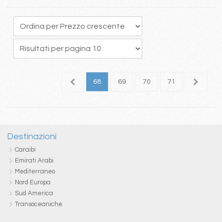
4
65
66
67
68
69
70
71
72
7
Destinazioni
Caraibi
Emirati Arabi
Mediterraneo
Nord Europa
Sud America
Transoceaniche