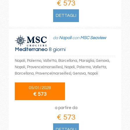
€ 573
DETTAGLI
da
Napoli
con
MSC Seaview
Mediterraneo
8 giorni
Napoli, Palermo, Valletta, Barcellona, Marsiglia, Genova,
Napoli, Provence(marseilles), Napoli, Palermo, Valletta,
Barcellona, Provence(marseilles), Genova, Napoli
05/01/2028
€ 573
a partire da
€ 573
DETTAGLI