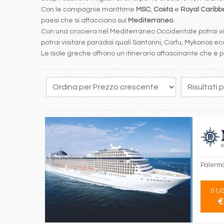
Con le compagnie marittime
MSC
,
Costa
e
Royal Carib
paesi che si affacciano sul
Mediterraneo
.
Con una crociera nel Mediterraneo Occidentale potrai visi
potrai visitare paradisi quali Santorini, Corfu, Mykonos ecc
Le Isole greche offrono un itinerario affascinante che 
49
50
51
52
53
54
55
56
57
Palermo
01/
€