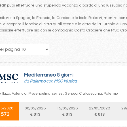
bean
puoi effettuare una stupenda vacanza a bordo di una lussuosa nav
tare la Spagna, la Francia, la Corsice e le Isole Baleari, mentre con 
. e scoprire il fascino di città quali Atene o le città della Turchia e Cro
è possibile effettuare sia con le compagnia Costa Crociere che MSC Cr
58
59
60
61
62
63
64
65
66
Mediterraneo
8 giorni
da
Palermo
con
MSC Musica
, Ibiza, Valencia, Provence(marseilles), Genova, Civitavecchia, Palermo
05/2028
08/05/2028
15/05/2028
22/05/2028
29
 573
€ 613
€ 613
€ 613