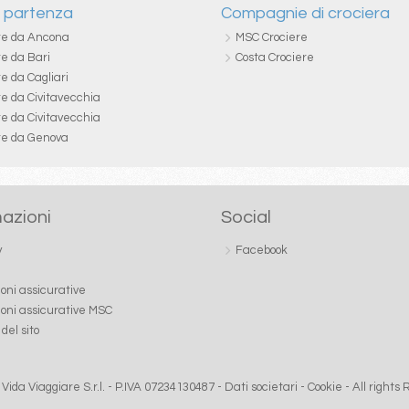
i partenza
Compagnie di crociera
re da Ancona
MSC Crociere
re da Bari
Costa Crociere
e da Cagliari
re da Civitavecchia
re da Civitavecchia
re da Genova
azioni
Social
y
Facebook
ioni assicurative
ioni assicurative MSC
del sito
Vida Viaggiare S.r.l. - P.IVA 07234130487 -
Dati societari
-
Cookie
- All rights