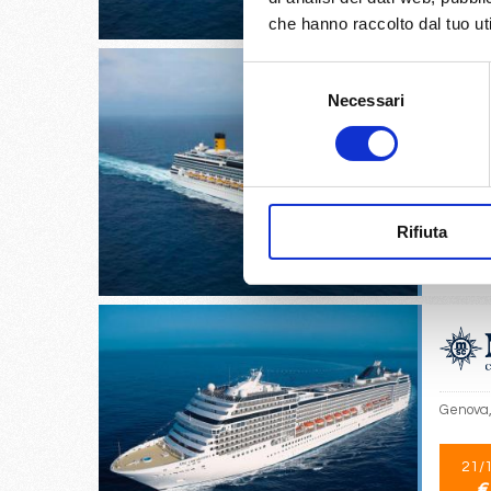
che hanno raccolto dal tuo uti
Selezione
Necessari
del
consenso
Istanbul
11/
Rifiuta
€
Genova, 
21/
€