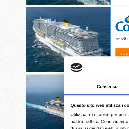
Napoli, 
07/
€
Consenso
Questo sito web utilizza i c
Atene/Pi
Utilizziamo i cookie per perso
nostro traffico. Condividiamo 
09/
€
di analisi dei dati web, pubbl