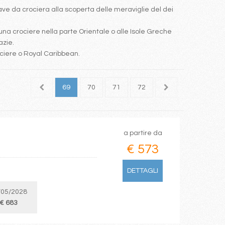
e da crociera alla scoperta delle meraviglie del dei
una crociere nella parte Orientale o alle Isole Greche
azie.
ociere o Royal Caribbean.
67
68
69
70
71
72
73
74
75
a partire da
€ 573
DETTAGLI
/05/2028
€ 683