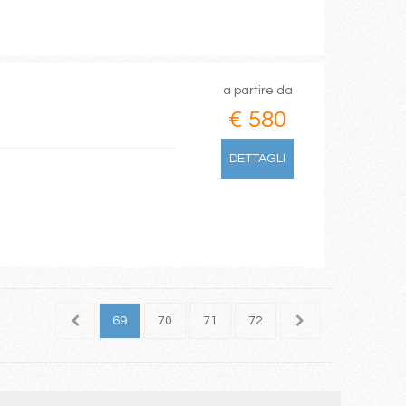
a partire da
€ 580
DETTAGLI
67
68
69
70
71
72
73
74
75