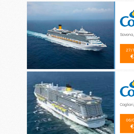
Savona,
27/
€
Cagliari
06/
€