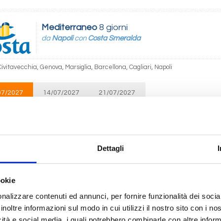
Mediterraneo
8 giorni
da
Napoli
con
Costa Smeralda
Civitavecchia, Genova, Marsiglia, Barcellona, Cagliari, Napoli
07/2027
14/07/2027
21/07/2027
 575
€ 610
€ 650
Mediterraneo
8 giorni
Dettagli
da
Atene (Pireo)
con
Costa Pacifica
ookie
reo, Istanbul, Mykonos, Creta, Rodi, Santorini, Atene/Pireo
nalizzare contenuti ed annunci, per fornire funzionalità dei socia
inoltre informazioni sul modo in cui utilizzi il nostro sito con i n
07/2027
23/07/2027
30/07/2027
 575
€ 625
€ 680
icità e social media, i quali potrebbero combinarle con altre inform