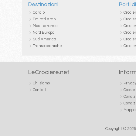
Destinazioni
Porti d
Caraibi
Crocie
Emirati Arabi
Crocie
Mediterraneo
Crocier
Nord Europa
Crocie
Sud America
Crocie
Transoceaniche
Crocie
LeCrociere.net
Inform
Chi siamo
Privac
Contatti
Cookie
Condiz
Condiz
Mappa 
Copyright © 2026 