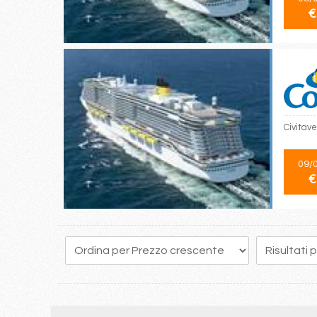
€
Civitave
09/
€
49
50
51
52
53
54
55
56
57