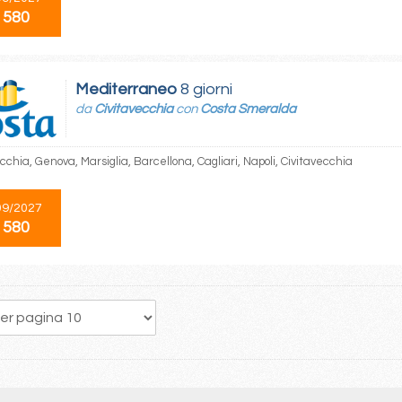
 580
Mediterraneo
8 giorni
da
Civitavecchia
con
Costa Smeralda
cchia, Genova, Marsiglia, Barcellona, Cagliari, Napoli, Civitavecchia
09/2027
 580
58
59
60
61
62
63
64
65
66