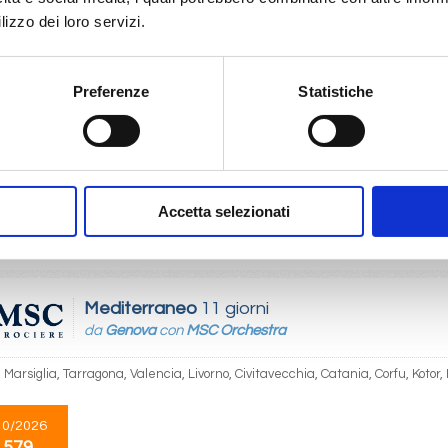
lizzo dei loro servizi.
Mediterraneo
8 giorni
Preferenze
Statistiche
da
Istanbul
con
Costa Pacifica
, Mykonos, Creta, Rodi, Santorini, Atene/Pireo, Istanbul
07/2027
25/07/2027
Accetta selezionati
 575
€ 625
Mediterraneo
11 giorni
da
Genova
con
MSC Orchestra
Marsiglia, Tarragona, Valencia, Livorno, Civitavecchia, Catania, Corfu, Kotor,
10/2026
 579