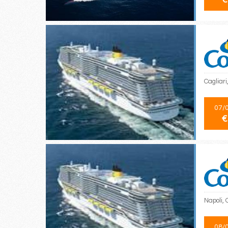
Cagliari
07/
€
Napoli, 
08/