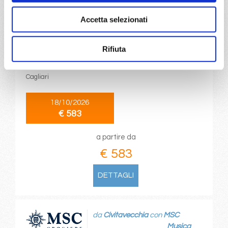
Accetta selezionati
da
Cagliari
con
MSC Musica
Mediterraneo
8 giorni
Rifiuta
Cagliari, Civitavecchia, Genova, Marsiglia, Valencia, Ibiza,
Cagliari
18/10/2026
€ 583
a partire da
€ 583
DETTAGLI
da
Civitavecchia
con
MSC
Musica