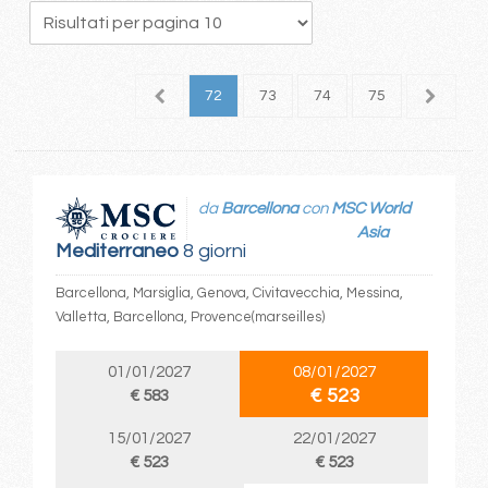
8
69
70
71
72
73
74
75
76
7
da
Barcellona
con
MSC World
Asia
Mediterraneo
8 giorni
Barcellona, Marsiglia, Genova, Civitavecchia, Messina,
Valletta, Barcellona, Provence(marseilles)
01/01/2027
08/01/2027
€ 523
€ 583
15/01/2027
22/01/2027
€ 523
€ 523