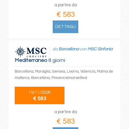
a partire da
€ 583
DETTAGLI
da
Barcellona
con
MSC Sinfonia
Mediterraneo
8 giorni
Barcellona, Marsiglia, Genova, Livorno, Valencia, Palma de
mallorca, Barcellona, Provence(marseilles)
15/11/2026
€ 583
a partire da
€ 583