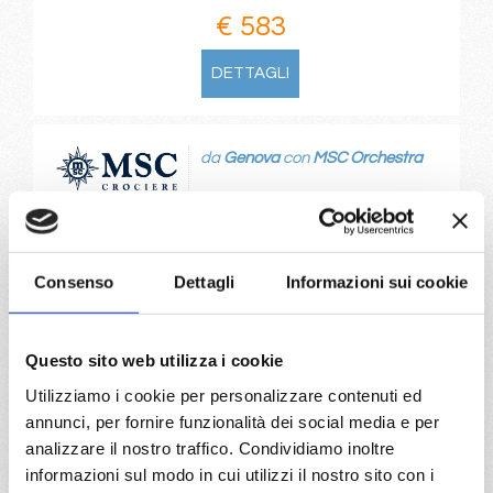
€ 583
DETTAGLI
da
Genova
con
MSC Orchestra
Mediterraneo
8 giorni
Genova, Marsiglia, Tarragona, Valencia, Livorno,
Civitavecchia, Genova, Provence(marseilles)
Consenso
Dettagli
Informazioni sui cookie
07/10/2026
14/10/2026
€ 583
€ 583
Questo sito web utilizza i cookie
21/10/2026
Utilizziamo i cookie per personalizzare contenuti ed
€ 583
annunci, per fornire funzionalità dei social media e per
analizzare il nostro traffico. Condividiamo inoltre
a partire da
informazioni sul modo in cui utilizzi il nostro sito con i