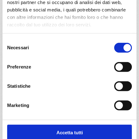
€ 583
nostri partner che si occupano di analisi dei dati web,
pubblicità e social media, i quali potrebbero combinarle
DETTAGLI
con altre informazioni che hai fornito loro o che hanno
raccolto dal tuo utilizzo dei loro servizi.
da
Valencia
con
MSC Musica
Selezione
Necessari
del
Mediterraneo
8 giorni
consenso
Valencia, Ibiza, Cagliari, Civitavecchia, Genova, Marsiglia,
Preferenze
Valencia
Statistiche
15/10/2026
€ 583
Marketing
a partire da
€ 583
DETTAGLI
Accetta tutti