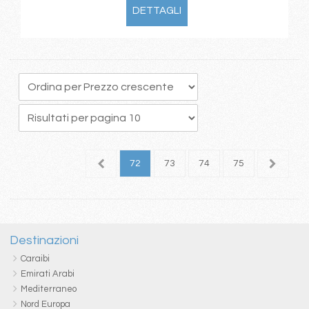
DETTAGLI
8
69
70
71
72
73
74
75
76
7
Destinazioni
Caraibi
Emirati Arabi
Mediterraneo
Nord Europa