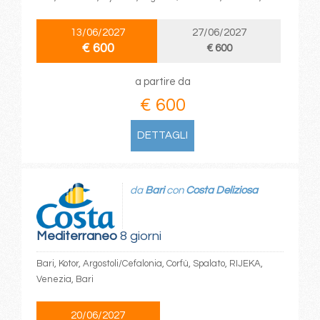
13/06/2027
27/06/2027
€ 600
€ 600
a partire da
€ 600
DETTAGLI
da
Bari
con
Costa Deliziosa
Mediterraneo
8 giorni
Bari, Kotor, Argostoli/Cefalonia, Corfù, Spalato, RIJEKA,
Venezia, Bari
20/06/2027