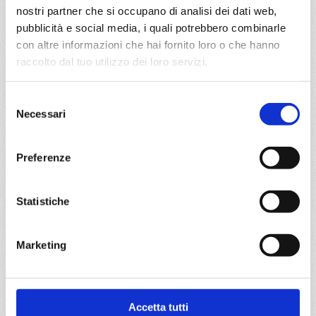
nostri partner che si occupano di analisi dei dati web,
da
Bari
con
Costa Deliziosa
pubblicità e social media, i quali potrebbero combinarle
con altre informazioni che hai fornito loro o che hanno
Mediterraneo
8 giorni
raccolto dal tuo utilizzo dei loro servizi.
Bari, Dubrovnik, Corfù, Kotor, Spalato, Zadar, Venezia, Bari
Selezione
Necessari
del
06/06/2027
consenso
€ 600
Preferenze
a partire da
€ 600
Statistiche
DETTAGLI
Marketing
da
Marghera
con
Costa
Deliziosa
Accetta tutti