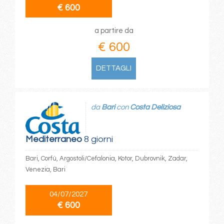
€ 600
a partire da
€ 600
DETTAGLI
da
Bari
con
Costa Deliziosa
Mediterraneo
8 giorni
Bari, Corfù, Argostoli/Cefalonia, Kotor, Dubrovnik, Zadar,
Venezia, Bari
04/07/2027
€ 600