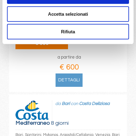
Mediterraneo
8 giorni
Accetta selezionati
Venezia, Bari, Santorini, Mykonos, Argostoli/Cefalonia,
Venezia
Rifiuta
12/06/2027
€ 600
a partire da
€ 600
DETTAGLI
da
Bari
con
Costa Deliziosa
Mediterraneo
8 giorni
Bari, Santorini, Mykonos, Argostoli/Cefalonia, Venezia, Bari