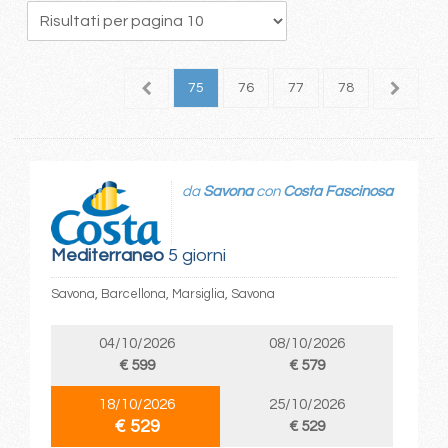
1
72
73
74
75
76
77
78
79
8
da
Savona
con
Costa Fascinosa
Mediterraneo
5 giorni
Savona, Barcellona, Marsiglia, Savona
04/10/2026
08/10/2026
€ 599
€ 579
18/10/2026
25/10/2026
€ 529
€ 529