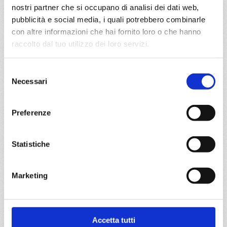
nostri partner che si occupano di analisi dei dati web,
€ 600
pubblicità e social media, i quali potrebbero combinarle
con altre informazioni che hai fornito loro o che hanno
DETTAGLI
raccolto dal tuo utilizzo dei loro servizi.
Selezione
da
Pireo
con
MSC Orchestra
Necessari
del
Mediterraneo
7 giorni
consenso
Pireo, Katakolon, Cefalonia-argostoli, Corfu, Bari, Pireo
Preferenze
19/10/2027
Statistiche
€ 601
a partire da
Marketing
€ 601
DETTAGLI
Accetta tutti