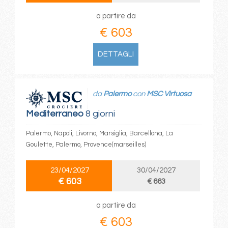
a partire da
€ 603
DETTAGLI
da
Palermo
con
MSC Virtuosa
Mediterraneo
8 giorni
Palermo, Napoli, Livorno, Marsiglia, Barcellona, La
Goulette, Palermo, Provence(marseilles)
23/04/2027
30/04/2027
€ 603
€ 663
a partire da
€ 603