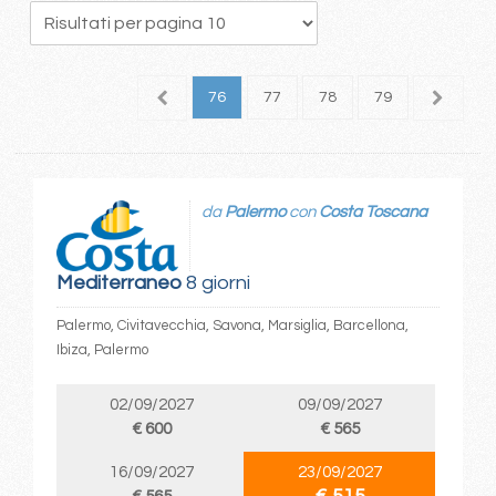
2
73
74
75
76
77
78
79
80
8
da
Palermo
con
Costa Toscana
Mediterraneo
8 giorni
Palermo, Civitavecchia, Savona, Marsiglia, Barcellona,
Ibiza, Palermo
02/09/2027
09/09/2027
€ 600
€ 565
16/09/2027
23/09/2027