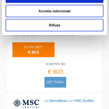
da
La Goulette
con
MSC Euribia
Accetta selezionati
Mediterraneo
8 giorni
Rifiuta
La Goulette, Barcellona, Marsiglia, Genova, Napoli,
Palermo, La Goulette, Provence(marseilles)
01/04/2027
€ 603
a partire da
€ 603
DETTAGLI
da
Barcellona
con
MSC Euribia