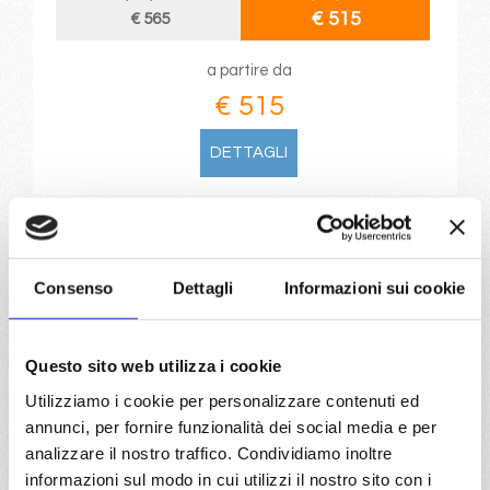
€ 515
€ 565
a partire da
€ 515
DETTAGLI
da
Istanbul
con
Costa Pacifica
Consenso
Dettagli
Informazioni sui cookie
Mediterraneo
8 giorni
Istanbul, Mykonos, Creta, Rodi, Kos, Atene/Pireo, Istanbul
Questo sito web utilizza i cookie
Utilizziamo i cookie per personalizzare contenuti ed
18/07/2027
annunci, per fornire funzionalità dei social media e per
€ 600
analizzare il nostro traffico. Condividiamo inoltre
informazioni sul modo in cui utilizzi il nostro sito con i
a partire da