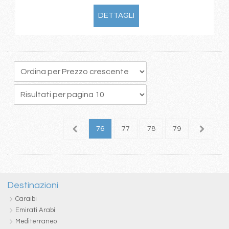
DETTAGLI
2
73
74
75
76
77
78
79
80
8
Destinazioni
Caraibi
Emirati Arabi
Mediterraneo