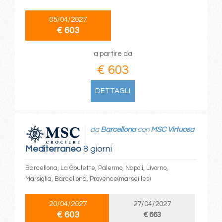
05/04/2027
€ 603
a partire da
€ 603
DETTAGLI
da
Barcellona
con
MSC Virtuosa
Mediterraneo
8 giorni
Barcellona, La Goulette, Palermo, Napoli, Livorno,
Marsiglia, Barcellona, Provence(marseilles)
20/04/2027
27/04/2027
€ 603
€ 663