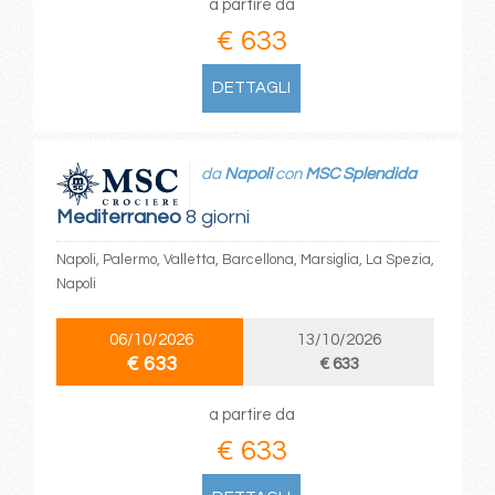
a partire da
€ 633
DETTAGLI
da
Napoli
con
MSC Splendida
Mediterraneo
8 giorni
Napoli, Palermo, Valletta, Barcellona, Marsiglia, La Spezia,
Napoli
06/10/2026
13/10/2026
€ 633
€ 633
a partire da
€ 633