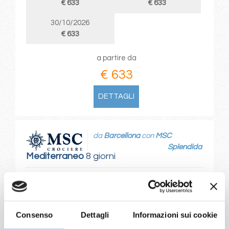
€ 633
€ 633
30/10/2026
€ 633
a partire da
€ 633
DETTAGLI
da
Barcellona
con
MSC
Splendida
Mediterraneo
8 giorni
Barcellona, Marsiglia, La Spezia, Napoli, Palermo, Valletta,
Barcellona
03/10/2026
10/10/2026
Consenso
Dettagli
Informazioni sui cookie
€ 633
€ 633