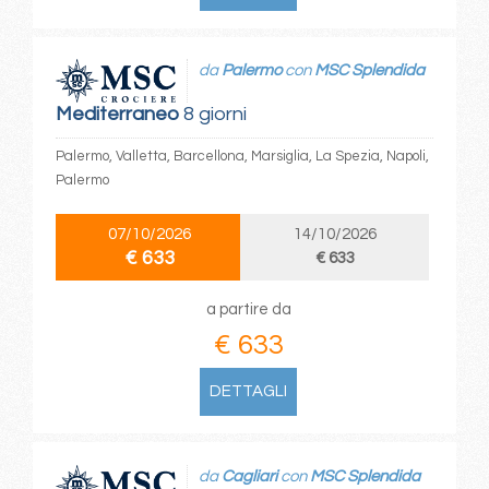
da
Palermo
con
MSC Splendida
Mediterraneo
8 giorni
Palermo, Valletta, Barcellona, Marsiglia, La Spezia, Napoli,
Palermo
07/10/2026
14/10/2026
€ 633
€ 633
a partire da
€ 633
DETTAGLI
da
Cagliari
con
MSC Splendida