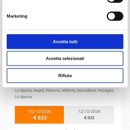
18/10/2026
25/10/2026
€ 633
€ 633
Marketing
a partire da
€ 633
Accetta tutti
DETTAGLI
Accetta selezionati
da
La Spezia
con
MSC
Splendida
Rifiuta
Mediterraneo
8 giorni
La Spezia, Napoli, Palermo, Valletta, Barcellona, Marsiglia,
La Spezia
05/10/2026
12/10/2026
€ 633
€ 633