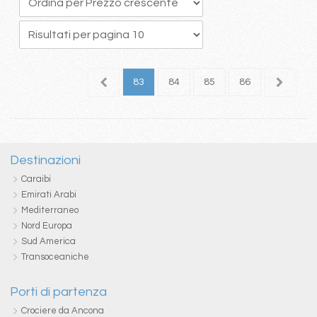
9
80
81
82
83
84
85
86
87
8
Destinazioni
Caraibi
Emirati Arabi
Mediterraneo
Nord Europa
Sud America
Transoceaniche
Porti di partenza
Crociere da Ancona