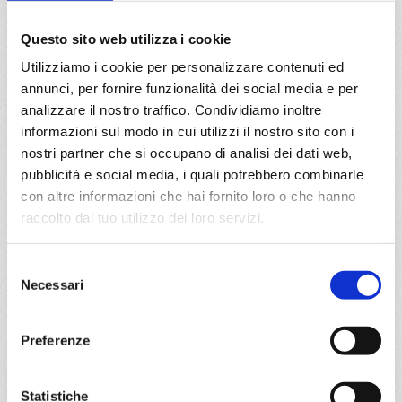
17/10/2026
Questo sito web utilizza i cookie
€ 633
Utilizziamo i cookie per personalizzare contenuti ed
annunci, per fornire funzionalità dei social media e per
a partire da
analizzare il nostro traffico. Condividiamo inoltre
€ 633
informazioni sul modo in cui utilizzi il nostro sito con i
nostri partner che si occupano di analisi dei dati web,
DETTAGLI
pubblicità e social media, i quali potrebbero combinarle
con altre informazioni che hai fornito loro o che hanno
raccolto dal tuo utilizzo dei loro servizi.
da
Barcellona
con
MSC
Splendida
Mediterraneo
8 giorni
Selezione
Necessari
del
Barcellona, Marsiglia, Livorno, Cagliari, Palermo, Valletta,
consenso
Barcellona, Provence(marseilles)
Preferenze
04/10/2026
11/10/2026
€ 633
€ 633
Statistiche