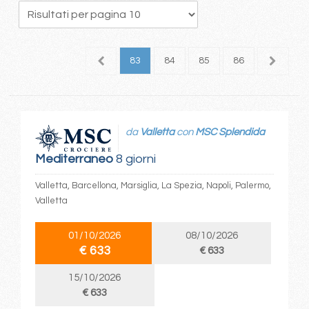
9
80
81
82
83
84
85
86
87
8
da
Valletta
con
MSC Splendida
Mediterraneo
8 giorni
Valletta, Barcellona, Marsiglia, La Spezia, Napoli, Palermo,
Valletta
01/10/2026
08/10/2026
€ 633
€ 633
15/10/2026
€ 633