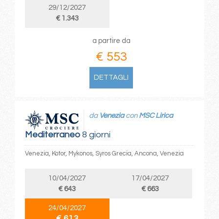
29/12/2027
€ 1.343
a partire da
€ 553
DETTAGLI
da
Venezia
con
MSC Lirica
Mediterraneo
8 giorni
Venezia, Kotor, Mykonos, Syros Grecia, Ancona, Venezia
10/04/2027
17/04/2027
€ 643
€ 663
24/04/2027
€ 613