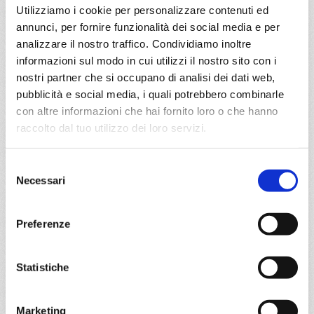
€ 635
Utilizziamo i cookie per personalizzare contenuti ed
annunci, per fornire funzionalità dei social media e per
DETTAGLI
analizzare il nostro traffico. Condividiamo inoltre
informazioni sul modo in cui utilizzi il nostro sito con i
nostri partner che si occupano di analisi dei dati web,
da
Savona
con
Costa Fascinosa
pubblicità e social media, i quali potrebbero combinarle
con altre informazioni che hai fornito loro o che hanno
raccolto dal tuo utilizzo dei loro servizi.
Mediterraneo
8 giorni
Savona, Olbia/Costa Smeralda, Valencia, Ibiza, Marsiglia,
Selezione
Savona
Necessari
del
consenso
15/08/2027
Preferenze
€ 635
a partire da
Statistiche
€ 635
Marketing