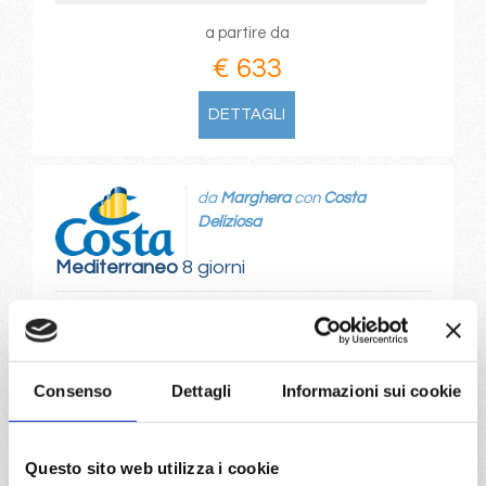
a partire da
€ 633
DETTAGLI
da
Marghera
con
Costa
Deliziosa
Mediterraneo
8 giorni
Venezia, Bari, Corfù, Argostoli/Cefalonia, Dubrovnik, Kotor,
Zadar, Venezia
22/08/2026
Consenso
Dettagli
Informazioni sui cookie
€ 635
a partire da
Questo sito web utilizza i cookie