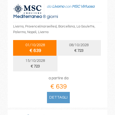
da
Livorno
con
MSC Virtuosa
Mediterraneo
8 giorni
Livorno, Provence(marseilles), Barcellona, La Goulette,
Palermo, Napoli, Livorno
01/10/2028
08/10/2028
€ 639
€ 723
15/10/2028
€ 723
a partire da
€ 639
DETTAGLI