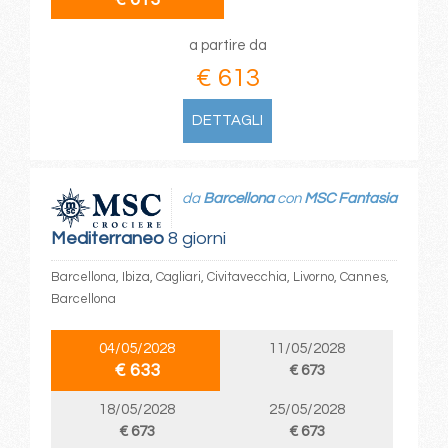
a partire da
€ 613
DETTAGLI
da
Barcellona
con
MSC Fantasia
Mediterraneo
8 giorni
Barcellona, Ibiza, Cagliari, Civitavecchia, Livorno, Cannes,
Barcellona
04/05/2028
11/05/2028
€ 633
€ 673
18/05/2028
25/05/2028
€ 673
€ 673