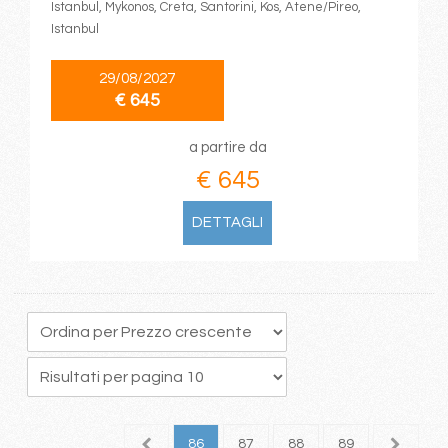
Istanbul, Mykonos, Creta, Santorini, Kos, Atene/Pireo,
Istanbul
29/08/2027
€ 645
a partire da
€ 645
DETTAGLI
2
83
84
85
86
87
88
89
90
9