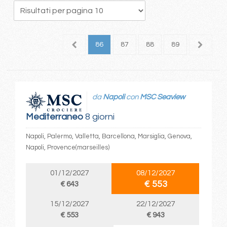
2
83
84
85
86
87
88
89
90
9
da
Napoli
con
MSC Seaview
Mediterraneo
8 giorni
Napoli, Palermo, Valletta, Barcellona, Marsiglia, Genova,
Napoli, Provence(marseilles)
01/12/2027
08/12/2027
€ 553
€ 643
15/12/2027
22/12/2027
€ 553
€ 943