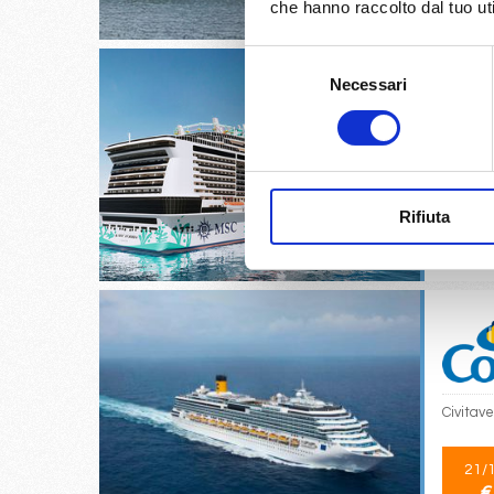
che hanno raccolto dal tuo uti
Selezione
Necessari
del
consenso
Barcello
24/
Rifiuta
€
Civitave
21/
€