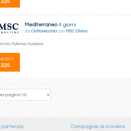
 225
Mediterraneo
4 giorni
da
Civitavecchia
con
MSC Divina
ecchia, Mykonos, Kusadasi
04/2027
 225
1
2
3
4
5
6
i partenza
Compagnie di crociera