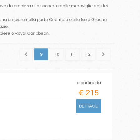
e da crociera alla scoperta delle meraviglie del dei
una crociere nella parte Orientale o alle Isole Greche
azie.
ociere o Royal Caribbean.
7
8
9
10
11
12
13
14
15
a partire da
€ 215
DETTAGLI