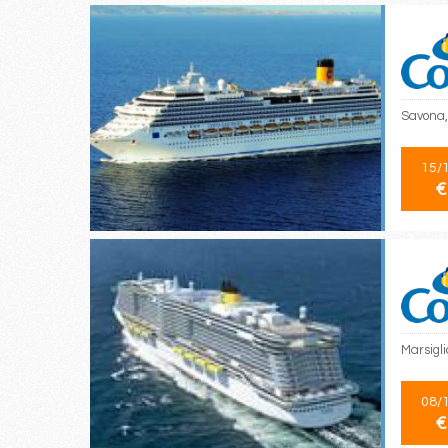
Savona,
15/
€
Marsigl
08/
€