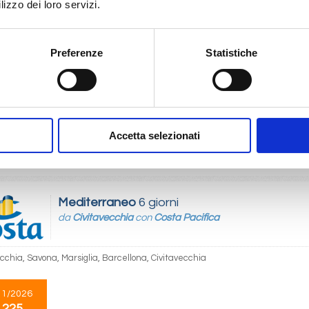
lizzo dei loro servizi.
Mediterraneo
4 giorni
Preferenze
Statistiche
da
Barcellona
con
MSC Euribia
na, Marsiglia, Genova, Napoli, Provence(marseilles)
10/2026
Accetta selezionati
 225
Mediterraneo
6 giorni
da
Civitavecchia
con
Costa Pacifica
cchia, Savona, Marsiglia, Barcellona, Civitavecchia
11/2026
 225