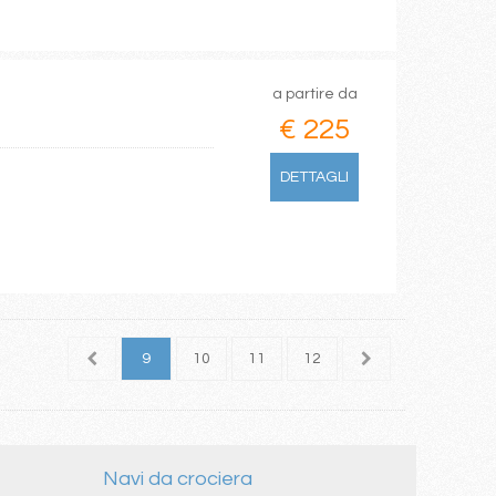
a partire da
€ 225
DETTAGLI
7
8
9
10
11
12
13
14
15
Navi da crociera