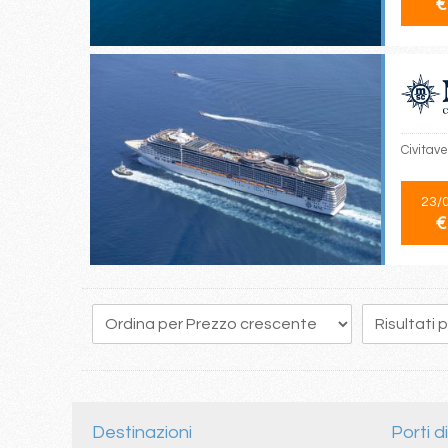
€
Civitav
23/
€
Destinazioni
Porti d