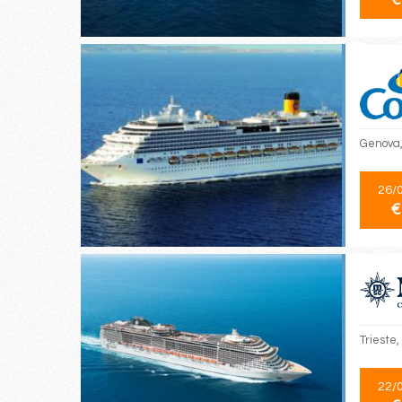
Genova,
26/
€
Trieste,
22/