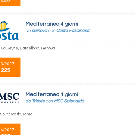
Mediterraneo
4 giorni
da
Genova
con
Costa Fascinosa
 La Seyne, Barcellona, Genova
03/2027
 225
Mediterraneo
4 giorni
da
Trieste
con
MSC Splendida
 Split croatia, Pireo
04/2027