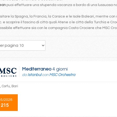
bean
puoi effettuare una stupenda vacanza a bordo di una lussuosa nav
tare la Spagna, la Francia, la Corsice e le Isole Baleari, mentre con 
. e scoprire il fascino di città quali Atene o le città della Turchia e Cro
è possibile effettuare sia con le compagnia Costa Crociere che MSC Cr
1
2
3
4
5
6
Mediterraneo
4 giorni
da
Istanbul
con
MSC Orchestra
, Corfu, Bari
05/2028
 215