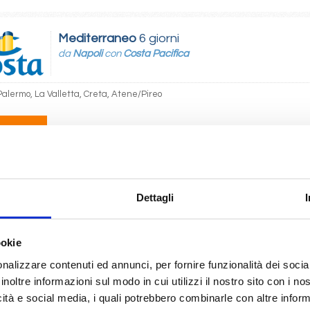
Mediterraneo
6 giorni
da
Napoli
con
Costa Pacifica
Palermo, La Valletta, Creta, Atene/Pireo
04/2027
 220
Dettagli
Mediterraneo
4 giorni
da
Savona
con
Costa Serena
ookie
 Barcellona, Marsiglia, Savona
nalizzare contenuti ed annunci, per fornire funzionalità dei socia
inoltre informazioni sul modo in cui utilizzi il nostro sito con i n
10/2027
14/10/2027
21/10/2027
icità e social media, i quali potrebbero combinarle con altre inform
 220
€ 220
€ 220