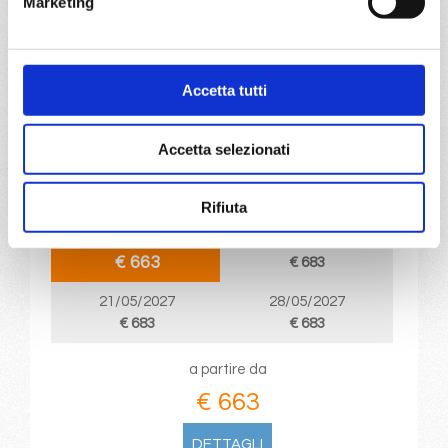
Marketing
DETTAGLI
Accetta tutti
da
Palermo
con
MSC Virtuosa
Mediterraneo
8 giorni
Accetta selezionati
Palermo, Napoli, Livorno, Marsiglia, Barcellona, La
Goulette, Palermo, Provence(marseilles)
Rifiuta
07/05/2027
14/05/2027
€ 663
€ 683
21/05/2027
28/05/2027
€ 683
€ 683
a partire da
€ 663
DETTAGLI