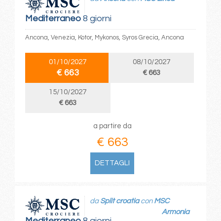
Mediterraneo
8 giorni
Ancona, Venezia, Kotor, Mykonos, Syros Grecia, Ancona
01/10/2027
08/10/2027
€ 663
€ 663
15/10/2027
€ 663
a partire da
€ 663
DETTAGLI
da
Split croatia
con
MSC
Armonia
Mediterraneo
8 giorni