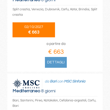
Split croatia, Venezia, Dubrovnik, Corfu, Kotor, Brindisi, Split
croatia
02/10/2027
€ 663
a partire da
€ 663
DETTAGLI
da
Bari
con
MSC Sinfonia
Mediterraneo
8 giorni
Bari, Santorini, Pireo, Katakolon, Cefalonia-argostoli, Corfu,
Bari