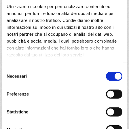
€ 663
Utilizziamo i cookie per personalizzare contenuti ed
annunci, per fornire funzionalità dei social media e per
DETTAGLI
analizzare il nostro traffico. Condividiamo inoltre
informazioni sul modo in cui utilizzi il nostro sito con i
nostri partner che si occupano di analisi dei dati web,
da
Ancona
con
MSC Lirica
pubblicità e social media, i quali potrebbero combinarle
con altre informazioni che hai fornito loro o che hanno
Mediterraneo
8 giorni
raccolto dal tuo utilizzo dei loro servizi.
Ancona, Venezia, Kotor, Mykonos, Syros Grecia, Ancona
Selezione
07/05/2027
14/05/2027
Necessari
del
€ 663
€ 693
consenso
21/05/2027
28/05/2027
Preferenze
€ 663
€ 693
a partire da
Statistiche
€ 663