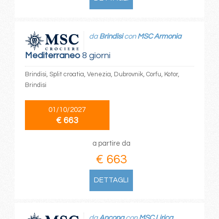
da
Brindisi
con
MSC Armonia
Mediterraneo
8 giorni
Brindisi, Split croatia, Venezia, Dubrovnik, Corfu, Kotor,
Brindisi
01/10/2027
€ 663
a partire da
€ 663
DETTAGLI
da
Ancona
con
MSC Lirica