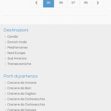
1
92
93
94
95
96
97
98
99
1
Destinazioni
Caraibi
Emirati Arabi
Mediterraneo
Nord Europa
Sud America
Transoceaniche
Porti di partenza
Crociere da Ancona
Crociere da Bari
Crociere da Cagliari
Crociere da Civitavecchia
Crociere da Civitavecchia
Crociere da Genova