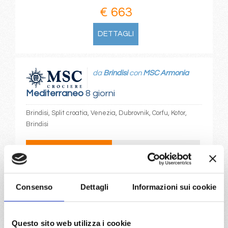
€ 663
DETTAGLI
da
Brindisi
con
MSC Armonia
Mediterraneo
8 giorni
Brindisi, Split croatia, Venezia, Dubrovnik, Corfu, Kotor,
Brindisi
07/05/2027
14/05/2027
€ 663
€ 693
21/05/2027
Consenso
Dettagli
Informazioni sui cookie
€ 663
a partire da
Questo sito web utilizza i cookie