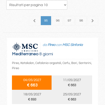
1
92
93
94
95
96
97
98
99
1
da
Pireo
con
MSC Sinfonia
Mediterraneo
8 giorni
Pireo, Katakolon, Cefalonia-argostoli, Corfu, Bari, Santorini,
Pireo
04/05/2027
11/05/2027
€ 663
€ 663
18/05/2027
25/05/2027
€ 693
€ 663