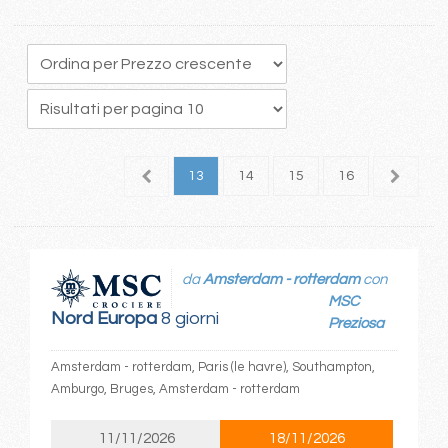
9
10
11
12
13
14
15
16
17
1
da
Amsterdam - rotterdam
con
MSC
Nord Europa
8 giorni
Preziosa
Amsterdam - rotterdam, Paris (le havre), Southampton,
Amburgo, Bruges, Amsterdam - rotterdam
11/11/2026
18/11/2026