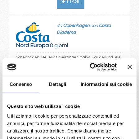
DETTAGLI
da
Copenhagen
con
Costa
Diadema
Nord Europa
8 giorni
Copenhagen, Hellesylt, Geiranger, Maloy, Haugesund, Kiel,
Copenhagen
29/05/2027
Consenso
Dettagli
Informazioni sui cookie
€ 600
a partire da
Questo sito web utilizza i cookie
€ 600
Utilizziamo i cookie per personalizzare contenuti ed
annunci, per fornire funzionalità dei social media e per
DETTAGLI
analizzare il nostro traffico. Condividiamo inoltre
informazioni sul modo in cui utilizzi il nostro sito con i