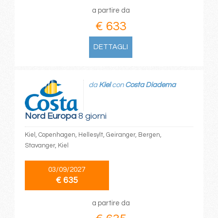
a partire da
€ 633
DETTAGLI
da
Kiel
con
Costa Diadema
Nord Europa
8 giorni
Kiel, Copenhagen, Hellesylt, Geiranger, Bergen,
Stavanger, Kiel
03/09/2027
€ 635
a partire da