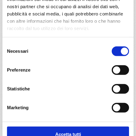
nostri partner che si occupano di analisi dei dati web,
da
Amburgo
con
Costa Favolosa
pubblicità e social media, i quali potrebbero combinarle
con altre informazioni che hai fornito loro o che hanno
Nord Europa
8 giorni
raccolto dal tuo utilizzo dei loro servizi.
Amburgo, Newcastle, South Queensferry, Invergordon,
Selezione
KIRKWALL, Amburgo
Necessari
del
consenso
05/09/2027
€ 600
Preferenze
a partire da
Statistiche
€ 600
DETTAGLI
Marketing
da
Kiel
con
Costa Diadema
Accetta tutti