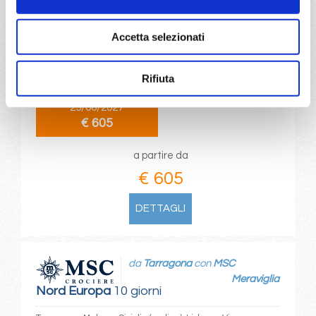
Nord Europa
8 giorni
Accetta selezionati
Kiel, Copenhagen, Hellesylt, Geiranger, Bergen, Aahrus,
Kiel
Rifiuta
25/06/2027
€ 605
a partire da
€ 605
DETTAGLI
da
Tarragona
con
MSC
Meraviglia
Nord Europa
10 giorni