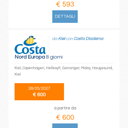
€ 593
DETTAGLI
da
Kiel
con
Costa Diadema
Nord Europa
8 giorni
Kiel, Copenhagen, Hellesylt, Geiranger, Maloy, Haugesund,
Kiel
28/05/2027
€ 600
a partire da
€ 600