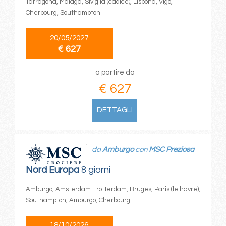
Tarragona, Malaga, Siviglia (cadice), Lisbona, Vigo,
Cherbourg, Southampton
20/05/2027
€ 627
a partire da
€ 627
DETTAGLI
da
Amburgo
con
MSC Preziosa
Nord Europa
8 giorni
Amburgo, Amsterdam - rotterdam, Bruges, Paris (le havre),
Southampton, Amburgo, Cherbourg
18/10/2026