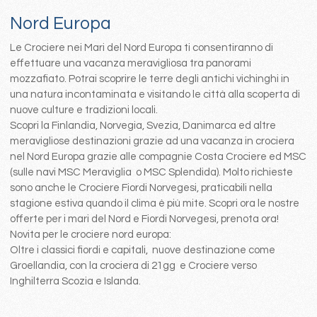
Nord Europa
Le Crociere nei Mari del Nord Europa ti consentiranno di
effettuare una vacanza meravigliosa tra panorami
mozzafiato. Potrai scoprire le terre degli antichi vichinghi in
una natura incontaminata e visitando le città alla scoperta di
nuove culture e tradizioni locali.
Scopri la Finlandia, Norvegia, Svezia, Danimarca ed altre
meravigliose destinazioni grazie ad una vacanza in crociera
nel Nord Europa grazie alle compagnie Costa Crociere ed MSC
(sulle navi MSC Meraviglia o MSC Splendida). Molto richieste
sono anche le Crociere Fiordi Norvegesi, praticabili nella
stagione estiva quando il clima è più mite. Scopri ora le nostre
offerte per i mari del Nord e Fiordi Norvegesi, prenota ora!
Novita per le crociere nord europa:
Oltre i classici fiordi e capitali, nuove destinazione come
Groellandia, con la crociera di 21gg e Crociere verso
Inghilterra Scozia e Islanda.