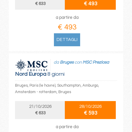
€ 493
€ 633
a partire da
€ 493
DETTAGLI
da
Bruges
con
MSC Preziosa
Nord Europa
8 giorni
Bruges, Paris (le havre), Southampton, Amburgo,
Amsterdam - rotterdam, Bruges
21/10/2026
28/10/2026
€ 593
€ 633
a partire da